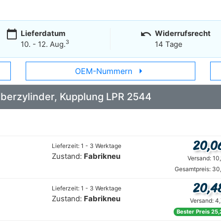
calendar_today
undo
Lieferdatum
Widerrufsrecht
3
10. - 12. Aug.
14 Tage
arrow_right
OEM-Nummern
Geberzylinder, Kupplung LPR 2544
20,0
Lieferzeit: 1 - 3 Werktage
Zustand:
Fabrikneu
Versand: 10
Gesamtpreis: 30
20,4
Lieferzeit: 1 - 3 Werktage
Zustand:
Fabrikneu
Versand: 4
Bester Preis 25,