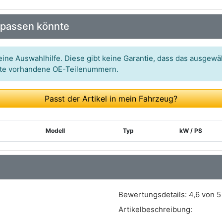
Art.-Nr.: MC1616BE
 passen könnte
Art.-Nr.: EW155391
Art.-Nr.: KG170711
ine Auswahlhilfe. Diese gibt keine Garantie, dass das ausgewäh
itte vorhandene OE-Teilenummern.
Art.-Nr.: FR-919
Art.-Nr.: 95919
Passt der Artikel in mein Fahrzeug?
Art.-Nr.: 124318J
Art.-Nr.: 7350
Modell
Typ
kW / PS
Art.-Nr.: CMA350007
Art.-Nr.: F30006
Art.-Nr.: 6222589
Bewertungsdetails:
4,6 von 5
Art.-Nr.: F126759
Artikelbeschreibung: