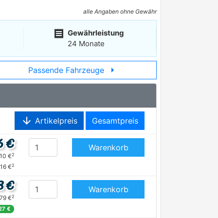
alle Angaben ohne Gewähr
receipt
Gewährleistung
24 Monate
arrow_right
Passende Fahrzeuge
arrow_downward
Artikelpreis
Gesamtpreis
6 €
Warenkorb
2
,10 €
2
,16 €
8 €
Warenkorb
2
,79 €
27 €