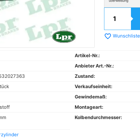
favorite_border
Wunschliste
Artikel-Nr.:
Anbieter Art.-Nr.:
532027363
Zustand:
tück
Verkaufseinheit:
Gewindemaß:
stoff
Montageart:
 mm
Kolbendurchmesser:
zylinder