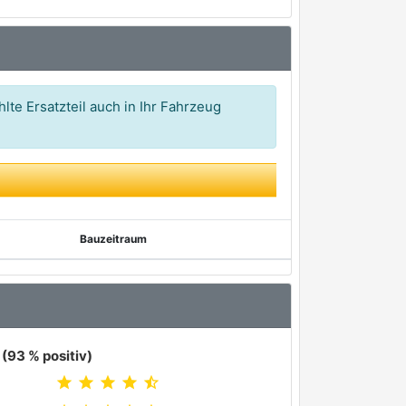
lte Ersatzteil auch in Ihr Fahrzeug
Bauzeitraum
(93 % positiv)
star
star
star
star
star_half