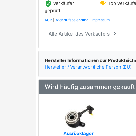
verified_user
emoji_events
Verkäufer
Top Verkäufe
geprüft
AGB
|
Widerrufsbelehrung
|
Impressum
keyboard_arrow_right
Alle Artikel des Verkäufers
Hersteller Informationen zur Produktsich
Hersteller / Verantwortliche Person (EU)
Wird häufig zusammen gekauft
Ausrücklager