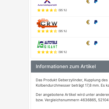
star
star
star
star
star_half
(95 %)
star
star
star
star
star_half
(95 %)
star
star
star
star
star_half
(96 %)
Informationen zum Artikel
Das Produkt Geberzylinder, Kupplung des 
Kolbendurchmesser beträgt 17,8 mm. Es k
Der angebotene Artikel wird unter andere
bzw. Vergleichsnummern 4636865, 52104