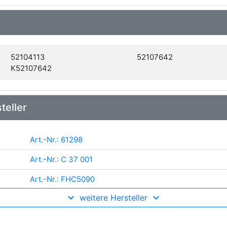
52104113
52107642
K52107642
teller
Art.-Nr.: 61298
Art.-Nr.: C 37 001
Art.-Nr.: FHC5090
weitere Hersteller
Art.-Nr.: 88078
Art.-Nr.: 95-09-919