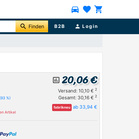
directions_car
favorite
shopping_cart
search
Finden
B2B
person
Login
20,06 €
insert_chart_outlined
2
Versand: 10,10 €
2
Gesamt: 30,16 €
(93 %)
ab 33,94 €
fabrikneu
n Artikel