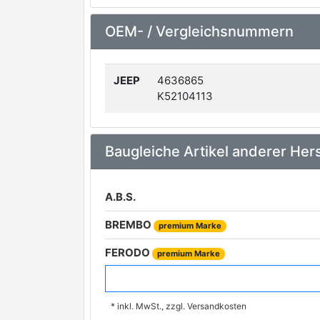
OEM- / Vergleichsnummern
JEEP
4636865
K52104113
Baugleiche Artikel anderer Hers
A.B.S.
BREMBO
premium Marke
FERODO
premium Marke
AKRON-MALÒ
* inkl. MwSt., zzgl. Versandkosten
ASHIKA