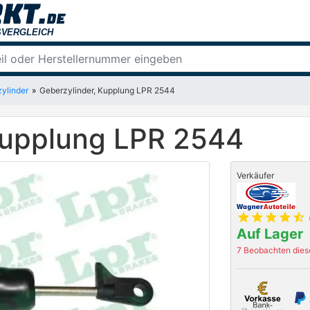
ylinder
Geberzylinder, Kupplung LPR 2544
Kupplung LPR 2544
Verkäufer
star
star
star
star
star_half
Auf Lager
7 Beobachten diese