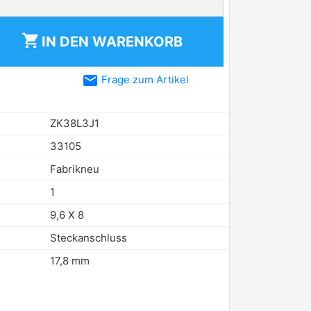
shopping_cart
IN DEN
WARENKORB
email
Frage zum Artikel
ZK38L3J1
33105
Fabrikneu
1
9,6 X 8
Steckanschluss
17,8 mm