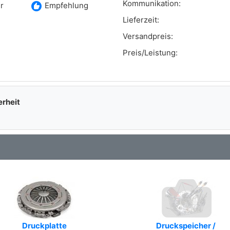
Kommunikation:
recommend
r
Empfehlung
Lieferzeit:
Versandpreis:
Preis/Leistung:
erheit
Druckplatte
Druckspeicher /