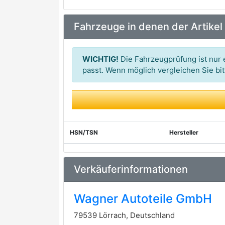
Brake ENGINEERING
Fahrzeuge in denen der Artikel
EIS
FTE
WICHTIG!
Die Fahrzeugprüfung ist nur e
JAPANPARTS
passt. Wenn möglich vergleichen Sie b
JAPKO
JURID
NUOVA TECNODELTA
HSN/TSN
Hersteller
RAYBESTOS
SAMKO
Verkäuferinformationen
VILLAR
Wagner Autoteile GmbH
WAGNER
79539 Lörrach, Deutschland