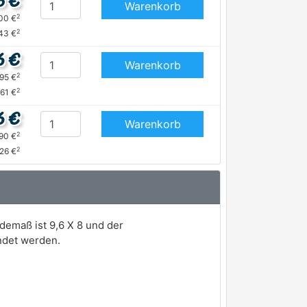
3 €
Warenkorb
2
,00 €
2
43 €
6 €
Warenkorb
2
,95 €
2
,61 €
6 €
Warenkorb
2
,90 €
2
,26 €
demaß ist 9,6 X 8 und der
ndet werden.