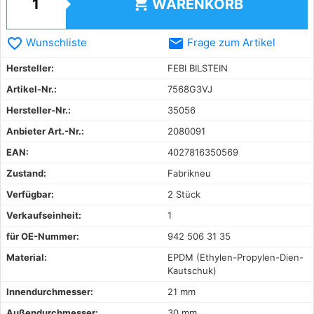
shopping_cart
WARENKORB
favorite_border
email
Wunschliste
Frage zum Artikel
Hersteller:
FEBI BILSTEIN
Artikel-Nr.:
7568G3VJ
Hersteller-Nr.:
35056
Anbieter Art.-Nr.:
2080091
EAN:
4027816350569
Zustand:
Fabrikneu
Verfügbar:
2 Stück
Verkaufseinheit:
1
für OE-Nummer:
942 506 31 35
Material:
EPDM (Ethylen-Propylen-Dien-
Kautschuk)
Innendurchmesser:
21 mm
Außendurchmesser:
30 mm