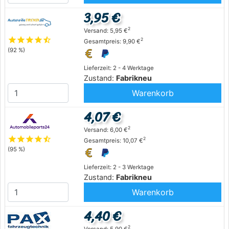
3,95 €
2
Versand: 5,95 €
star
star
star
star
star_half
2
Gesamtpreis: 9,90 €
(92 %)
Lieferzeit: 2 - 4 Werktage
Zustand:
Fabrikneu
Warenkorb
4,07 €
2
Versand: 6,00 €
star
star
star
star
star_half
2
Gesamtpreis: 10,07 €
(95 %)
Lieferzeit: 2 - 3 Werktage
Zustand:
Fabrikneu
Warenkorb
4,40 €
2
Versand: 5,90 €