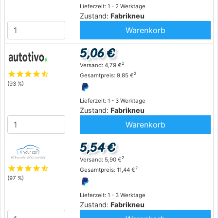
Lieferzeit: 1 - 2 Werktage
Zustand:
Fabrikneu
Warenkorb
5,06 €
2
Versand: 4,79 €
star
star
star
star
star_half
2
Gesamtpreis: 9,85 €
(93 %)
Lieferzeit: 1 - 3 Werktage
Zustand:
Fabrikneu
Warenkorb
5,54 €
2
Versand: 5,90 €
star
star
star
star
star_half
2
Gesamtpreis: 11,44 €
(97 %)
Lieferzeit: 1 - 3 Werktage
Zustand:
Fabrikneu