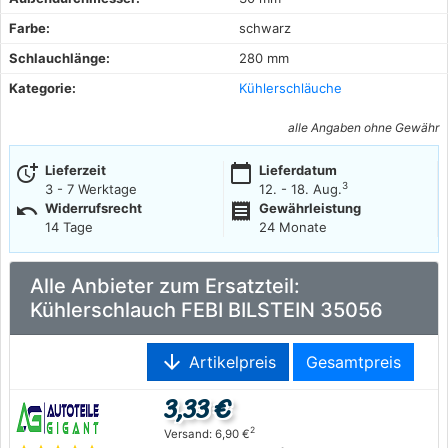
Farbe:
schwarz
Schlauchlänge:
280 mm
Kategorie:
Kühlerschläuche
alle Angaben ohne Gewähr
more_time
calendar_today
Lieferzeit
Lieferdatum
3
3 - 7 Werktage
12. - 18. Aug.
undo
receipt
Widerrufsrecht
Gewährleistung
14 Tage
24 Monate
Alle Anbieter zum Ersatzteil:
Kühlerschlauch FEBI BILSTEIN 35056
arrow_downward
Artikelpreis
Gesamtpreis
3,33 €
2
Versand: 6,90 €