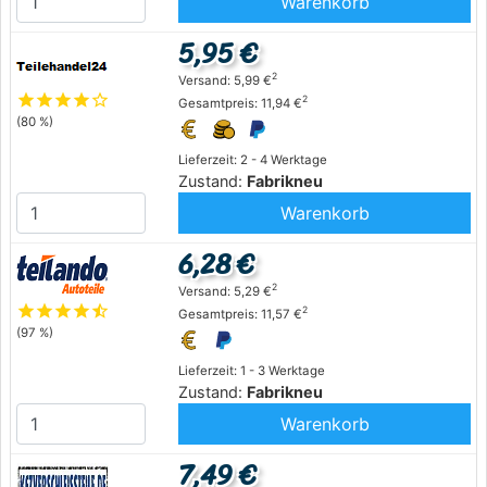
Warenkorb
5,95 €
2
Versand: 5,99 €
star
star
star
star
star_outline
2
Gesamtpreis: 11,94 €
(80 %)
Lieferzeit: 2 - 4 Werktage
Zustand:
Fabrikneu
Warenkorb
6,28 €
2
Versand: 5,29 €
star
star
star
star
star_half
2
Gesamtpreis: 11,57 €
(97 %)
Lieferzeit: 1 - 3 Werktage
Zustand:
Fabrikneu
Warenkorb
7,49 €