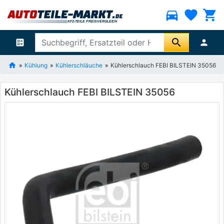
directions_car
favorite
shopping_cart
search
ballot
person
Kühlung
Kühlerschläuche
Kühlerschlauch FEBI BILSTEIN 35056
Kühlerschlauch FEBI BILSTEIN 35056