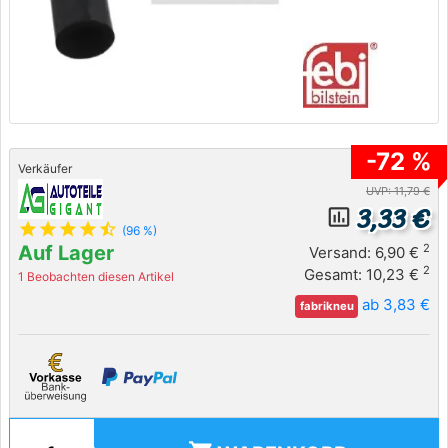
-72 %
Verkäufer
UVP: 11,79 €
3,33 €
insert_chart_outlined
star
star
star
star
star_half
(96 %)
Auf Lager
2
Versand: 6,90 €
2
Gesamt: 10,23 €
1 Beobachten diesen Artikel
ab 3,83 €
fabrikneu