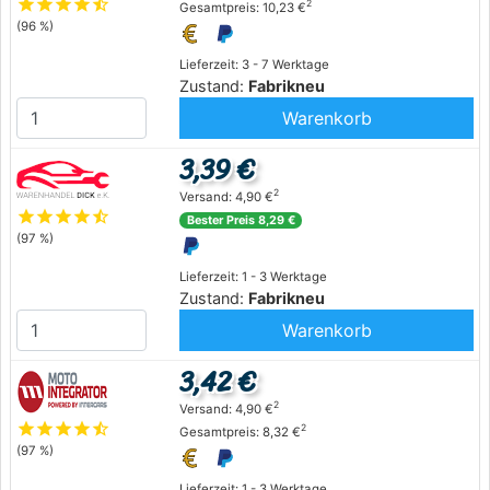
star
star
star
star
star_half
2
Gesamtpreis: 10,23 €
(96 %)
Lieferzeit: 3 - 7 Werktage
Zustand:
Fabrikneu
Warenkorb
3,39 €
2
Versand: 4,90 €
star
star
star
star
star_half
Bester Preis 8,29 €
(97 %)
Lieferzeit: 1 - 3 Werktage
Zustand:
Fabrikneu
Warenkorb
3,42 €
2
Versand: 4,90 €
star
star
star
star
star_half
2
Gesamtpreis: 8,32 €
(97 %)
Lieferzeit: 1 - 3 Werktage