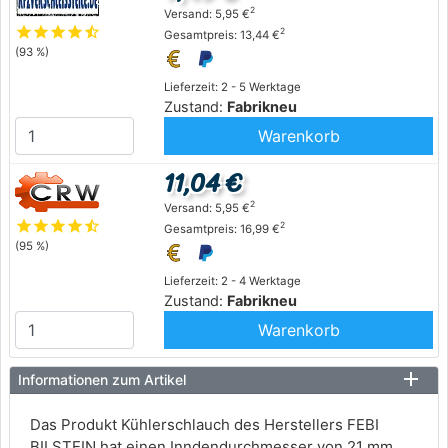
2
Versand: 5,95 €
star
star
star
star
star_half
2
Gesamtpreis: 13,44 €
(93 %)
Lieferzeit: 2 - 5 Werktage
Zustand:
Fabrikneu
Warenkorb
11,04 €
2
Versand: 5,95 €
star
star
star
star
star_half
2
Gesamtpreis: 16,99 €
(95 %)
Lieferzeit: 2 - 4 Werktage
Zustand:
Fabrikneu
Warenkorb
Informationen zum Artikel
Das Produkt Kühlerschlauch des Herstellers FEBI
BILSTEIN hat einen Inndendurchmesser von 21 mm.