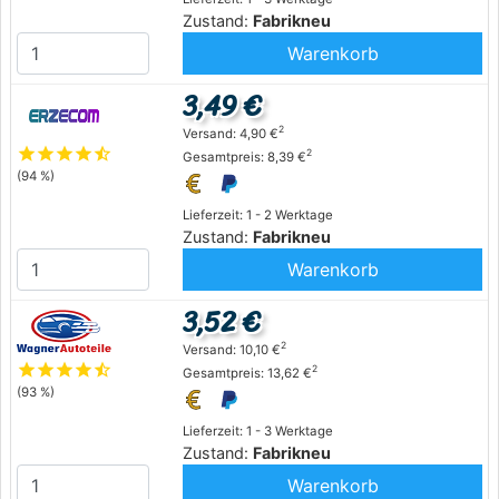
Zustand:
Fabrikneu
Warenkorb
3,49 €
2
Versand: 4,90 €
star
star
star
star
star_half
2
Gesamtpreis: 8,39 €
(94 %)
Lieferzeit: 1 - 2 Werktage
Zustand:
Fabrikneu
Warenkorb
3,52 €
2
Versand: 10,10 €
star
star
star
star
star_half
2
Gesamtpreis: 13,62 €
(93 %)
Lieferzeit: 1 - 3 Werktage
Zustand:
Fabrikneu
Warenkorb