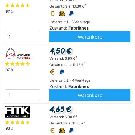
star
star
star
star
star_half
2
Gesamtpreis: 10,30 €
(97 %)
Lieferzeit: 1 - 3 Werktage
Zustand:
Fabrikneu
Warenkorb
4,50 €
2
Versand: 6,95 €
star
star
star
star
star_half
2
Gesamtpreis: 11,45 €
(97 %)
Lieferzeit: 2 - 4 Werktage
Zustand:
Fabrikneu
Warenkorb
4,65 €
2
Versand: 6,90 €
star
star
star
star
star_half
2
Gesamtpreis: 11,55 €
(93 %)