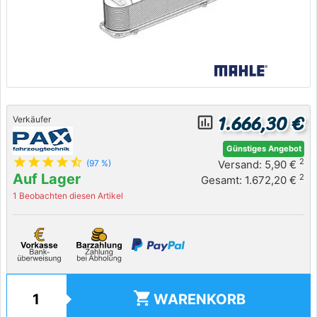
1.666,30 €
insert_chart_outlined
Verkäufer
Günstiges Angebot
star
star
star
star
star_half
2
Versand: 5,90 €
(97 %)
Auf Lager
2
Gesamt: 1.672,20 €
1 Beobachten diesen Artikel
shopping_cart
WARENKORB