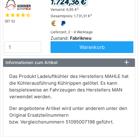
1.724,36 €
2
Versand: 6,95 €
star
star
star
star
star_half
2
Gesamtpreis: 1.731,31 €
(97 %)
Lieferzeit: 2 - 4 Werktage
Zustand:
Fabrikneu
Warenkorb
Informationen zum Artikel
Das Produkt Ladeluftkühler des Herstellers MAHLE hat
die Kühlerausführung Kühlrippen gelötet. Es kann
beispielsweise an Fahrzeugen des Herstellers MAN
verwendet werden.
Der angebotene Artikel wird unter anderem unter den
Original Ersatzteilnummern
bzw. Vergleichsnummern 51095007198 geführt.