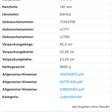
Netztiefe:
140 mm
Hersteller:
MAHLE
Gebrauchsnummer:
72563769
Gebrauchsnummer:
LC771
Gebrauchsnummer:
LC790
Verpackungslänge:
65,0 cm
Verpackungsbreite:
32,00 cm
Verpackungshöhe:
23,00 cm
Nettogewicht:
9660 g
Allgemeine Hinweise:
434794975.pdf
Allgemeine Hinweise:
501751442.pdf
Allgemeine Hinweise:
538629393.pdf
Kategorie:
Ladeluftkühler
alle Angaben ohne Gewähr