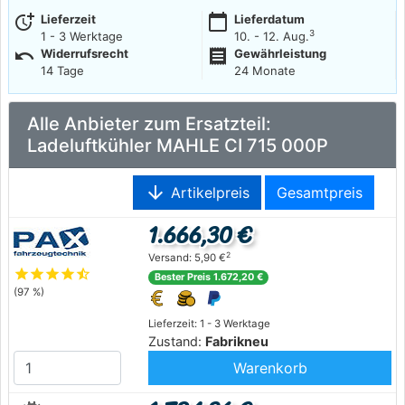
more_time
calendar_today
Lieferzeit
Lieferdatum
3
1 - 3 Werktage
10. - 12. Aug.
undo
receipt
Widerrufsrecht
Gewährleistung
14 Tage
24 Monate
Alle Anbieter zum Ersatzteil:
Ladeluftkühler MAHLE CI 715 000P
arrow_downward
Artikelpreis
Gesamtpreis
1.666,30 €
2
Versand: 5,90 €
star
star
star
star
star_half
Bester Preis 1.672,20 €
(97 %)
Lieferzeit: 1 - 3 Werktage
Zustand:
Fabrikneu
Warenkorb