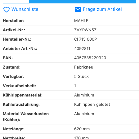
favorite_border
email
Wunschliste
Frage zum Artikel
Hersteller:
MAHLE
Artikel-Nr.:
ZVYRWN5Z
Hersteller-Nr.:
CI 715 000P
Anbieter Art.-Nr.:
4092811
EAN:
4057635229920
Zustand:
Fabrikneu
Verfügbar:
5 Stück
Verkaufseinheit:
1
Kühlrippenmaterial:
Aluminium
Kühlerausführung:
Kühlrippen gelötet
Material Wasserkasten
Aluminium
(Kühler):
Netzlänge:
620 mm
Netzbreite:
170 mm