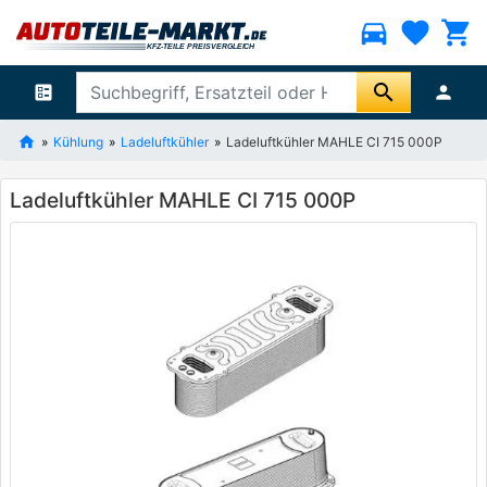
directions_car
favorite
shopping_cart
search
ballot
person
Kühlung
Ladeluftkühler
Ladeluftkühler MAHLE CI 715 000P
Ladeluftkühler MAHLE CI 715 000P