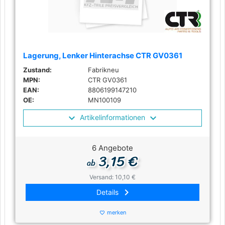
Lagerung, Lenker Hinterachse CTR GV0361
Zustand:
Fabrikneu
MPN:
CTR GV0361
EAN:
8806199147210
OE:
MN100109
Artikelinformationen
6 Angebote
3,15 €
ab
Versand: 10,10 €
keyboard_arrow_right
Details
merken
favorite_border