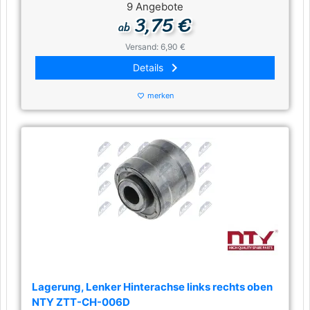
9 Angebote
3,75 €
ab
Versand: 6,90 €
keyboard_arrow_right
Details
merken
favorite_border
Lagerung, Lenker Hinterachse links rechts oben
NTY ZTT-CH-006D