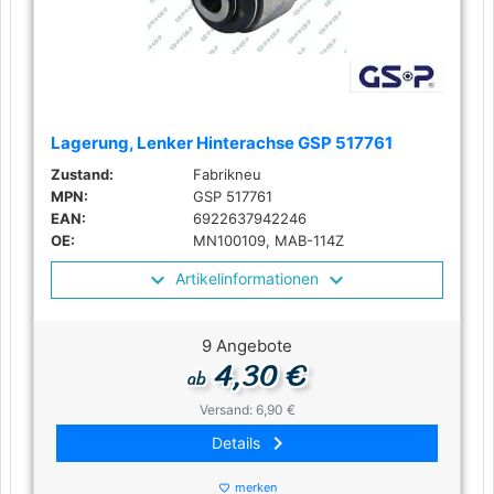
Lagerung, Lenker Hinterachse GSP 517761
Zustand:
Fabrikneu
MPN:
GSP 517761
EAN:
6922637942246
OE:
MN100109, MAB-114Z
Artikelinformationen
9 Angebote
4,30 €
ab
Versand: 6,90 €
keyboard_arrow_right
Details
merken
favorite_border