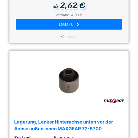
2,62 €
ab
Versand: 4,90 €
keyboard_arrow_right
Details
merken
favorite_border
Lagerung, Lenker Hinterachse unten vor der
Achse außen innen MAXGEAR 72-6700
Zustand:
Fabrikneu