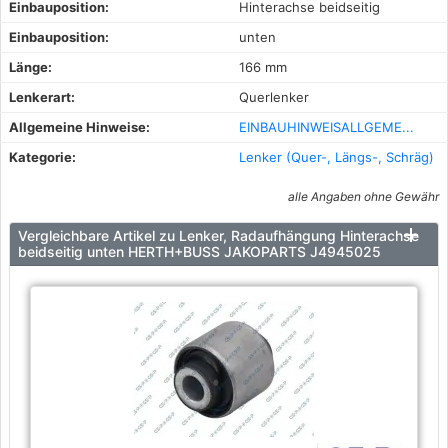
Einbauposition:
Hinterachse beidseitig
Einbauposition:
unten
Länge:
166 mm
Lenkerart:
Querlenker
Allgemeine Hinweise:
EINBAUHINWEISALLGEME...
Kategorie:
Lenker (Quer-, Längs-, Schräg)
alle Angaben ohne Gewähr
Vergleichbare Artikel zu Lenker, Radaufhängung Hinterachse
beidseitig unten HERTH+BUSS JAKOPARTS J4945025