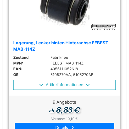
Lagerung, Lenker hinten Hinterachse FEBEST
MAB-114Z
Zustand:
Fabrikneu
MPN:
FEBEST MAB-114Z
EAN:
4056111052618
OE:
5105270AA, 5105270AB
Artikelinformationen
9 Angebote
8,83 €
ab
Versand: 10,10 €
keyboard_arrow_right
Details