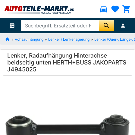
directions_car
favorite
shopping_cart
search
ballot
person
Achsaufhängung
Lenker / Lenkerlagerung
Lenker (Quer-, Längs-, 
Lenker, Radaufhängung Hinterachse
beidseitig unten HERTH+BUSS JAKOPARTS
J4945025