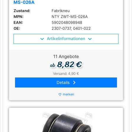
MS-026A
Zustand:
Fabrikneu
MPN:
NTY ZWT-MS-026A
EAN:
5902048098948
OE:
2307-0737, 0401-022
Artikelinformationen
11 Angebote
8,82 €
ab
Versand: 4,90 €
keyboard_arrow_right
Details
merken
favorite_border