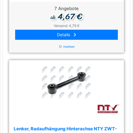
7 Angebote
4,67 €
ab
Versand: 4,79 €
keyboard_arrow_right
Details
merken
favorite_border
Lenker, Radaufhängung Hinterachse NTY ZWT-