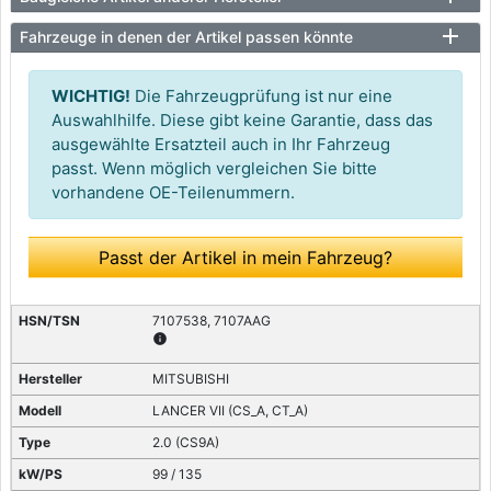
Fahrzeuge in denen der Artikel passen könnte
WICHTIG!
Die Fahrzeugprüfung ist nur eine
Auswahlhilfe. Diese gibt keine Garantie, dass das
ausgewählte Ersatzteil auch in Ihr Fahrzeug
passt. Wenn möglich vergleichen Sie bitte
vorhandene OE-Teilenummern.
Passt der Artikel in mein Fahrzeug?
7107538, 7107AAG
info
MITSUBISHI
LANCER VII (CS_A, CT_A)
2.0 (CS9A)
99 / 135