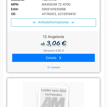
MPN:
MAXGEAR 72-6700
EAN:
5905141935998
OE:
4117A053, A212919410
Artikelinformationen
13 Angebote
3,06 €
ab
Versand: 6,90 €
keyboard_arrow_right
Details
merken
favorite_border