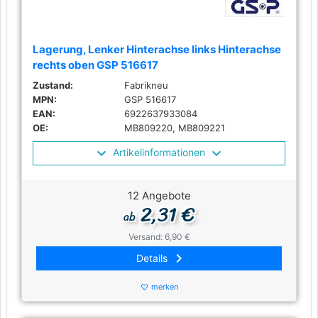
Lagerung, Lenker Hinterachse links Hinterachse
rechts oben GSP 516617
Zustand:
Fabrikneu
MPN:
GSP 516617
EAN:
6922637933084
OE:
MB809220, MB809221
Artikelinformationen
12 Angebote
2,31 €
ab
Versand: 6,90 €
keyboard_arrow_right
Details
merken
favorite_border