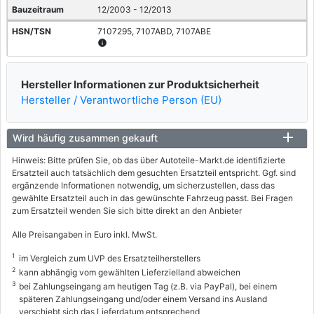
12/2003 - 12/2013
7107295, 7107ABD, 7107ABE
info
MITSUBISHI
Hersteller Informationen zur Produktsicherheit
OUTLANDER I (CU_W)
Hersteller / Verantwortliche Person (EU)
2.0 (CU2W)
100 / 136
Wird häufig zusammen gekauft
05/2003 - 10/2006
Hinweis: Bitte prüfen Sie, ob das über Autoteile-Markt.de identifizierte
7107294, 7107ABF, 7107ABG
Ersatzteil auch tatsächlich dem gesuchten Ersatzteil entspricht. Ggf. sind
info
ergänzende Informationen notwendig, um sicherzustellen, dass das
gewählte Ersatzteil auch in das gewünschte Fahrzeug passt. Bei Fragen
MITSUBISHI
zum Ersatzteil wenden Sie sich bitte direkt an den Anbieter
OUTLANDER I (CU_W)
Alle Preisangaben in Euro inkl. MwSt.
2.0 4WD (CU2W)
1
im Vergleich zum UVP des Ersatzteilherstellers
100 / 136
2
kann abhängig vom gewählten Lieferzielland abweichen
3
bei Zahlungseingang am heutigen Tag (z.B. via PayPal), bei einem
05/2003 - 10/2006
späteren Zahlungseingang und/oder einem Versand ins Ausland
verschiebt sich das Lieferdatum entsprechend
7107298, 7107ABJ, 7107ABK