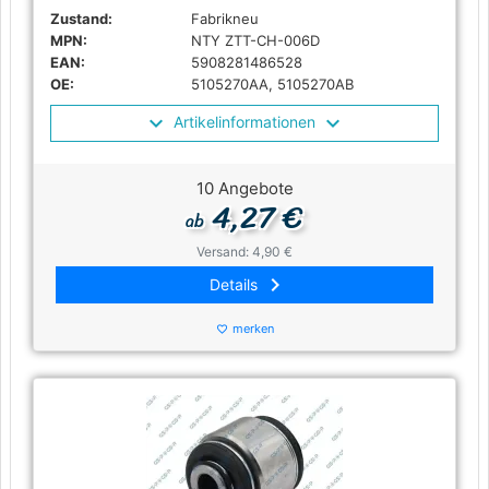
Zustand:
Fabrikneu
MPN:
NTY ZTT-CH-006D
EAN:
5908281486528
OE:
5105270AA, 5105270AB
Artikelinformationen
10 Angebote
4,27 €
ab
Versand: 4,90 €
keyboard_arrow_right
Details
merken
favorite_border