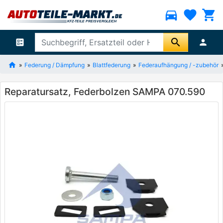
directions_car
favorite
shopping_cart
search
ballot
person
Federung / Dämpfung
Blattfederung
Federaufhängung / -zubehör
Reparatursatz, Federbolzen SAMPA 070.590