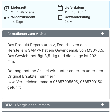
more_time
calendar_today
Lieferzeit
Lieferdatum
3
2 - 4 Werktage
11. - 13. Aug.
undo
receipt
Widerrufsrecht
Gewährleistung
14 Tage
24 Monate
Informationen zum Artikel
Das Produkt Reparatursatz, Federbolzen des
Herstellers SAMPA hat ein Gewindemaß von M30x3,5.
Das Gewicht beträgt 3,51 kg und die Länge ist 202
mm.
Der angebotene Artikel wird unter anderem unter den
Original Ersatzteilnummern
bzw. Vergleichsnummern 0585700550S, 0585700150
geführt.
OEM- / Vergleichsnummern