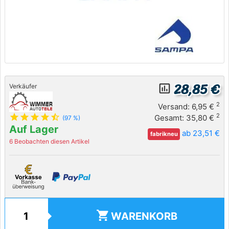
28,85 €
insert_chart_outlined
Verkäufer
2
Versand: 6,95 €
star
star
star
star
star_half
2
Gesamt: 35,80 €
(97 %)
Auf Lager
ab 23,51 €
fabrikneu
6 Beobachten diesen Artikel
shopping_cart
WARENKORB