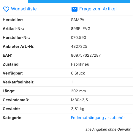
favorite_border
email
Wunschliste
Frage zum Artikel
Hersteller:
SAMPA
Artikel-Nr.:
89RELEVG
Hersteller-Nr.:
070.590
Anbieter Art.-Nr.:
4827325
EAN:
8697576227287
Zustand:
Fabrikneu
Verfügbar:
6 Stück
Verkaufseinheit:
1
Länge:
202 mm
Gewindemaß:
M30x3,5
Gewicht:
3,51 kg
Kategorie:
Federaufhängung / -zubehör
alle Angaben ohne Gewähr