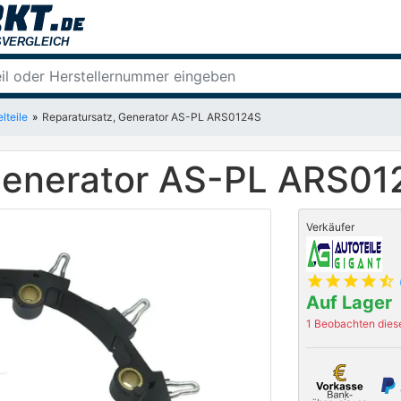
lteile
Reparatursatz, Generator AS-PL ARS0124S
Generator AS-PL ARS01
Verkäufer
star
star
star
star
star_half
Auf Lager
1 Beobachten diese