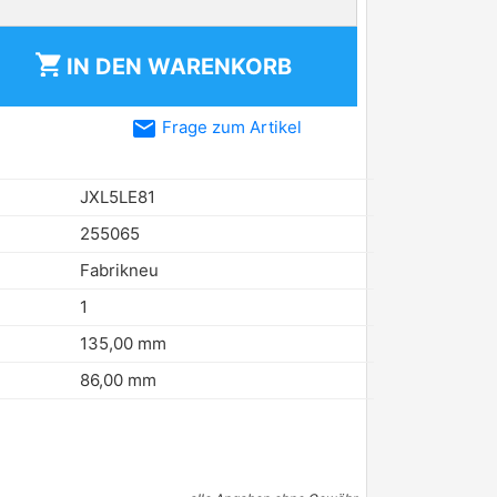
shopping_cart
IN DEN
WARENKORB
email
Frage zum Artikel
JXL5LE81
255065
Fabrikneu
1
135,00 mm
86,00 mm