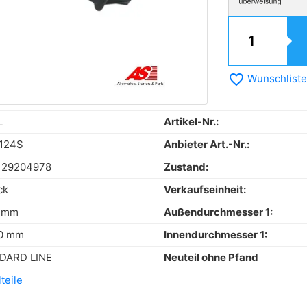
favorite_border
Wunschliste
L
Artikel-Nr.:
124S
Anbieter Art.-Nr.:
129204978
Zustand:
ck
Verkaufseinheit:
0 mm
Außendurchmesser 1:
00 mm
Innendurchmesser 1:
DARD LINE
Neuteil ohne Pfand
teile