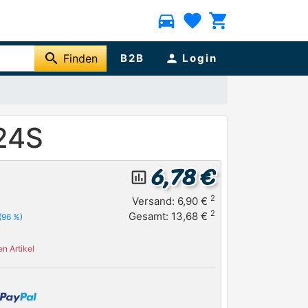
directions_car
favorite
shopping_cart
search
Finden
B2B
person
Login
24S
6,78 €
insert_chart_outlined
2
Versand: 6,90 €
2
Gesamt: 13,68 €
(96 %)
n Artikel