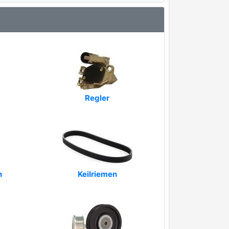
Regler
n
Keilriemen