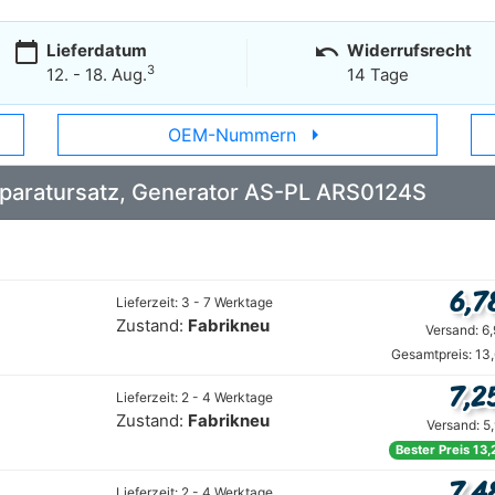
calendar_today
undo
Lieferdatum
Widerrufsrecht
3
12. - 18. Aug.
14 Tage
arrow_right
OEM-Nummern
Reparatursatz, Generator AS-PL ARS0124S
6,7
Lieferzeit: 3 - 7 Werktage
Zustand:
Fabrikneu
Versand: 6
Gesamtpreis: 13
7,2
Lieferzeit: 2 - 4 Werktage
Zustand:
Fabrikneu
Versand: 5
Bester Preis 13,
7,4
Lieferzeit: 2 - 4 Werktage