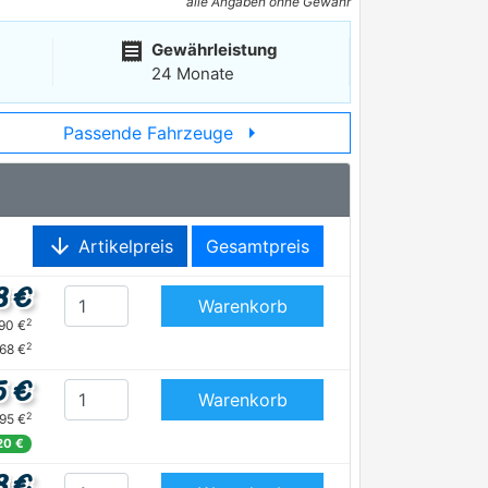
alle Angaben ohne Gewähr
receipt
Gewährleistung
24 Monate
arrow_right
Passende Fahrzeuge
arrow_downward
Artikelpreis
Gesamtpreis
8 €
Warenkorb
2
,90 €
2
,68 €
5 €
Warenkorb
2
,95 €
20 €
8 €