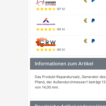
star
star
star
star
star_half
(97 %)
star
star
star
star
star_half
(95 %)
star
star
star
star
star_half
(95 %)
Informationen zum Artikel
Das Produkt Reparatursatz, Generator des
Pfand, der Außendurchmesser1 beträgt 13
von 14,00 mm.