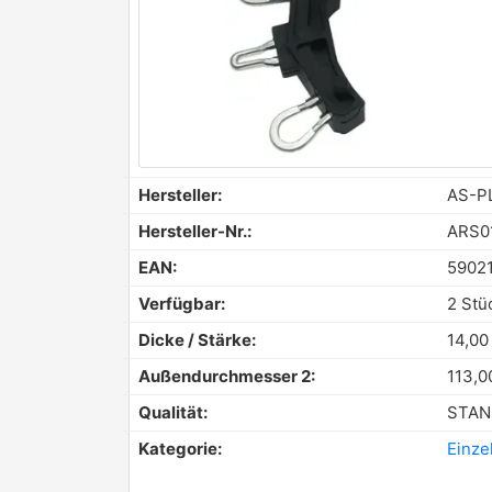
Hersteller:
AS-P
Hersteller-Nr.:
ARS0
EAN:
5902
Verfügbar:
2 Stü
Dicke / Stärke:
14,0
Außendurchmesser 2:
113,
Qualität:
STAN
Kategorie:
Einzel