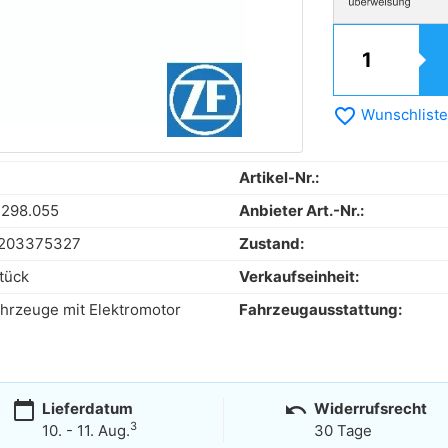
favorite_border
Wunschliste
Artikel-Nr.:
.298.055
Anbieter Art.-Nr.:
203375327
Zustand:
tück
Verkaufseinheit:
ahrzeuge mit Elektromotor
Fahrzeugausstattung:
calendar_today
undo
Lieferdatum
Widerrufsrecht
3
10. - 11. Aug.
30 Tage