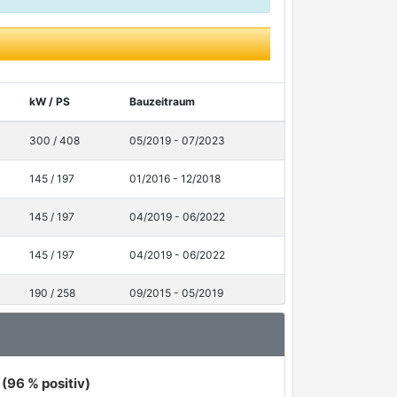
kW / PS
Bauzeitraum
300 / 408
05/2019 - 07/2023
145 / 197
01/2016 - 12/2018
145 / 197
04/2019 - 06/2022
145 / 197
04/2019 - 06/2022
190 / 258
09/2015 - 05/2019
225 / 306
05/2020 - 06/2022
235 / 320
11/2019 - 06/2022
(96 % positiv)