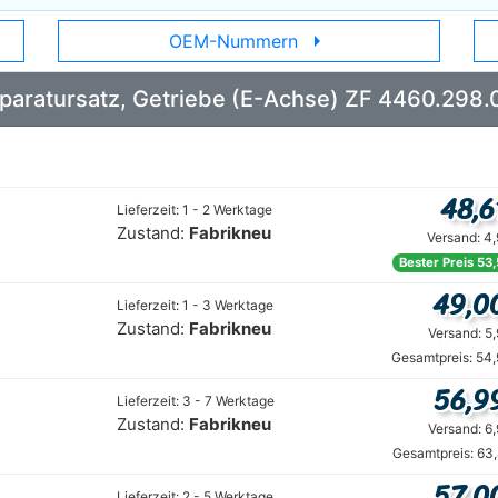
arrow_right
OEM-Nummern
Reparatursatz, Getriebe (E-Achse) ZF 4460.298.
48,6
Lieferzeit: 1 - 2 Werktage
Zustand:
Fabrikneu
Versand: 4
Bester Preis 53
49,0
Lieferzeit: 1 - 3 Werktage
Zustand:
Fabrikneu
Versand: 5
Gesamtpreis: 54,
56,9
Lieferzeit: 3 - 7 Werktage
Zustand:
Fabrikneu
Versand: 6
Gesamtpreis: 63
57,0
Lieferzeit: 2 - 5 Werktage