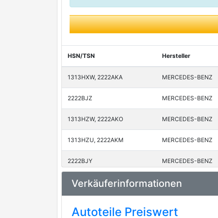
HSN/TSN
Hersteller
1313HXW, 2222AKA
MERCEDES-BENZ
2222BJZ
MERCEDES-BENZ
1313HZW, 2222AKO
MERCEDES-BENZ
1313HZU, 2222AKM
MERCEDES-BENZ
2222BJY
MERCEDES-BENZ
Verkäuferinformationen
2222ASV
MERCEDES-BENZ
1313IFI, 2222AKU
MERCEDES-BENZ
Autoteile Preiswert