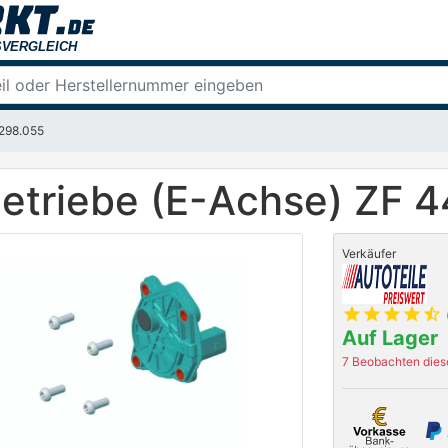
.298.055
Getriebe (E-Achse) ZF 
Verkäufer
star
star
star
star
star_half
Auf Lager
7 Beobachten diese