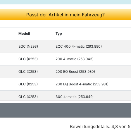
Passt der Artikel in mein Fahrzeug?
Modell
Typ
EQC (N293)
EQC 400 4-matic (293.890)
GLC (X253)
200 4-matic (253.943)
GLC (X253)
200 EQ Boost (253.980)
GLC (X253)
200 EQ Boost 4-matic (253.981)
GLC (X253)
300 4-matic (253.949)
GLC (X253)
300 de 4-matic (253.911)
GLC (X253)
300 e 4-matic (253.953)
Bewertungsdetails:
4,8 von 5