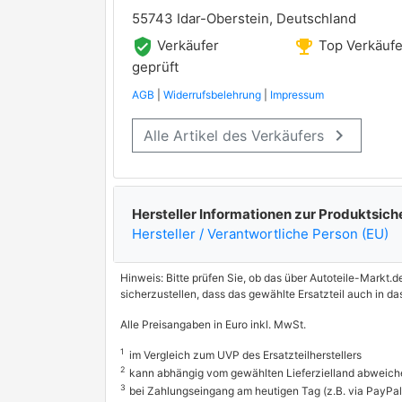
1313HZL, 2222AKD
MERCEDES-BENZ
55743 Idar-Oberstein, Deutschland
verified_user
emoji_events
Verkäufer
Top Verkäufe
1313EXL
MERCEDES-BENZ
geprüft
2222AAE
MERCEDES-BENZ
AGB
|
Widerrufsbelehrung
|
Impressum
keyboard_arrow_right
Alle Artikel des Verkäufers
Hersteller Informationen zur Produktsich
Hersteller / Verantwortliche Person (EU)
Hinweis: Bitte prüfen Sie, ob das über Autoteile-Markt.d
sicherzustellen, dass das gewählte Ersatzteil auch in d
Alle Preisangaben in Euro inkl. MwSt.
1
im Vergleich zum UVP des Ersatzteilherstellers
2
kann abhängig vom gewählten Lieferzielland abweich
3
bei Zahlungseingang am heutigen Tag (z.B. via PayPal