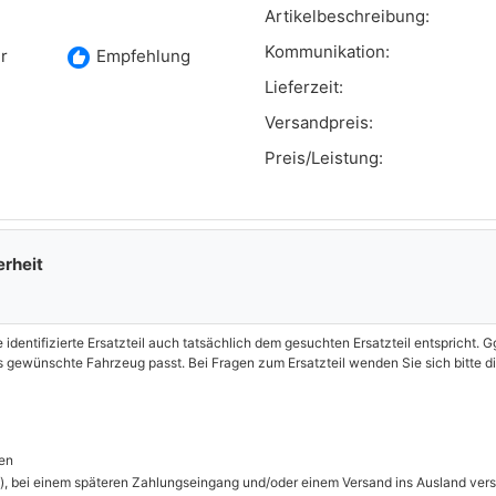
GLC (X253)
300 EQ Boost 4-matic (253.984)
Artikelbeschreibung:
Kommunikation:
recommend
r
Empfehlung
GLC (X253)
350 e 4-matic (253.954)
Lieferzeit:
GLC (X253)
F-CELL (253.992, 253.993)
Versandpreis:
Preis/Leistung:
erheit
e identifizierte Ersatzteil auch tatsächlich dem gesuchten Ersatzteil entspricht.
as gewünschte Fahrzeug passt. Bei Fragen zum Ersatzteil wenden Sie sich bitte di
en
), bei einem späteren Zahlungseingang und/oder einem Versand ins Ausland ver