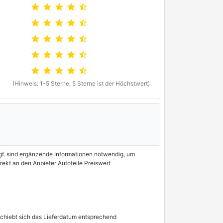
190 / 258
star
star
star
star
04/2019 - 06/2022
star_half
star
star
star
star
star_half
235 / 320
01/2016 - 04/2019
star
star
star
star
star_half
155 / 211
10/2018 - 04/2020
star
star
star
star
star_half
star
star
star
star
star_half
(Hinweis: 1-5 Sterne, 5 Sterne ist der Höchstwert)
 Ggf. sind ergänzende Informationen notwendig, um
rekt an den Anbieter Autoteile Preiswert
schiebt sich das Lieferdatum entsprechend