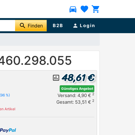
directions_car
favorite
shopping_cart
search
Finden
B2B
person
Login
4460.298.055
48,61 €
insert_chart_outlined
Günstiges Angebot
2
Versand: 4,90 €
(96 %)
2
Gesamt: 53,51 €
n Artikel