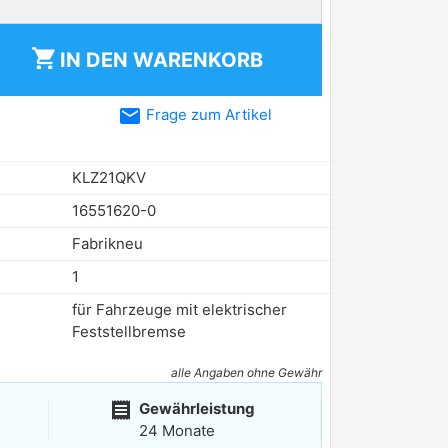
shopping_cart
IN DEN
WARENKORB
email
Frage zum Artikel
KLZ21QKV
16551620-0
Fabrikneu
1
für Fahrzeuge mit elektrischer
Feststellbremse
alle Angaben ohne Gewähr
receipt
Gewährleistung
24 Monate