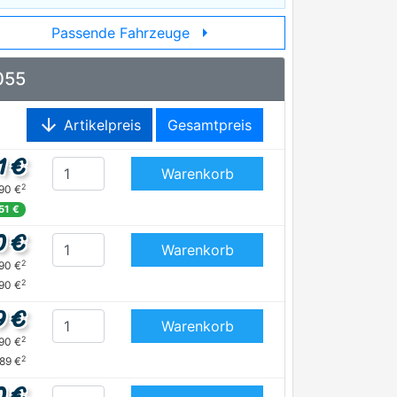
arrow_right
Passende Fahrzeuge
055
arrow_downward
Artikelpreis
Gesamtpreis
1 €
Warenkorb
2
,90 €
,51 €
0 €
Warenkorb
2
,90 €
2
90 €
9 €
Warenkorb
2
,90 €
2
,89 €
0 €