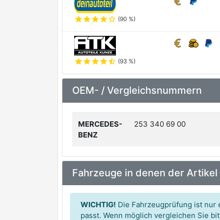
star
star
star
star
star_outline
(90 %)
star
star
star
star
star_half
(93 %)
OEM- / Vergleichsnummern
MERCEDES-
253 340 69 00
BENZ
Fahrzeuge in denen der Artikel
WICHTIG!
Die Fahrzeugprüfung ist nur e
passt. Wenn möglich vergleichen Sie b