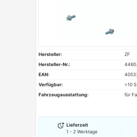
Hersteller:
ZF
Hersteller-Nr.:
4460
EAN:
4053
Verfügbar:
>10 S
Fahrzeugausstattung:
für F
more_time
Lieferzeit
1 - 2 Werktage