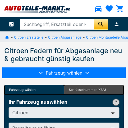
directions_car
favorite
shopping_cart
search
ballot
person
Citroen Ersatzteile
Citroen Abgasanlage
Citroen Montageteile Abg
Citroen Federn für Abgasanlage neu
& gebraucht günstig kaufen
Fahrzeug wählen
Fahrzeug wählen
Schlüsselnummer (KBA)
Ihr Fahrzeug auswählen
Hersteller
Baureihe