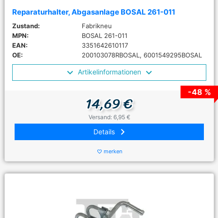
Reparaturhalter, Abgasanlage BOSAL 261-011
Zustand:
Fabrikneu
MPN:
BOSAL 261-011
EAN:
3351642610117
OE:
200103078RBOSAL, 6001549295BOSAL
Artikelinformationen
-48 %
14,69 €
Versand: 6,95 €
keyboard_arrow_right
Details
merken
favorite_border