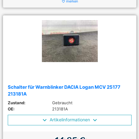
merken
favorite_border
Schalter für Warnblinker DACIA Logan MCV 25177
213181A
Zustand:
Gebraucht
OE:
213181A
Artikelinformationen