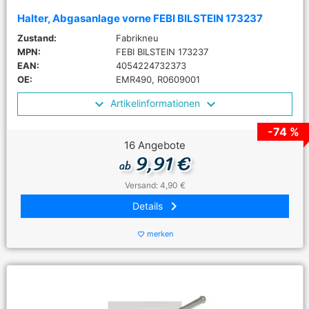
Halter, Abgasanlage vorne FEBI BILSTEIN 173237
Zustand:
Fabrikneu
MPN:
FEBI BILSTEIN 173237
EAN:
4054224732373
OE:
EMR490, R0609001
Artikelinformationen
-74 %
16 Angebote
9,91 €
ab
Versand: 4,90 €
keyboard_arrow_right
Details
merken
favorite_border