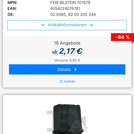
MPN:
FEBI BILSTEIN 107678
EAN:
4054224076781
OE:
02.9395, 82 00 205 244
Artikelinformationen
-84 %
16 Angebote
2,17 €
ab
Versand: 6,90 €
keyboard_arrow_right
Details
merken
favorite_border