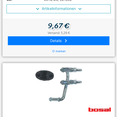
Artikelinformationen
9,67 €
Versand: 5,29 €
keyboard_arrow_right
Details
merken
favorite_border