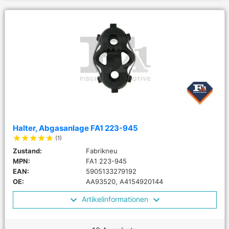
Halter, Abgasanlage FA1 223-945
star
star
star
star
star
(1)
Zustand:
Fabrikneu
MPN:
FA1 223-945
EAN:
5905133279192
OE:
AA93520, A4154920144
Artikelinformationen