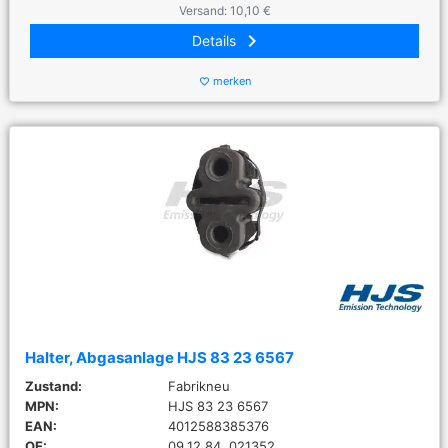
Versand: 10,10 €
keyboard_arrow_right
Details
merken
favorite_border
Halter, Abgasanlage HJS 83 23 6567
Zustand:
Fabrikneu
MPN:
HJS 83 23 6567
EAN:
4012588385376
OE:
09.12.84, 021352