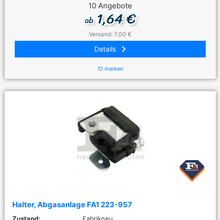
10 Angebote
1,64 €
ab
Versand: 7,00 €
keyboard_arrow_right
Details
merken
favorite_border
Halter, Abgasanlage FA1 223-957
Zustand:
Fabrikneu