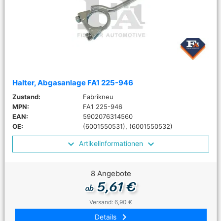
Halter, Abgasanlage FA1 225-946
Zustand:
Fabrikneu
MPN:
FA1 225-946
EAN:
5902076314560
OE:
(6001550531), (6001550532)
Artikelinformationen
8 Angebote
5,61 €
ab
Versand: 6,90 €
keyboard_arrow_right
Details