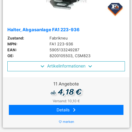
Halter, Abgasanlage FA1 223-936
Zustand:
Fabrikneu
MPN:
FA1 223-936
EAN:
5905133249287
OE:
8200105503, CSM823
Artikelinformationen
11 Angebote
4,18 €
ab
Versand: 10,10 €
keyboard_arrow_right
Details
merken
favorite_border