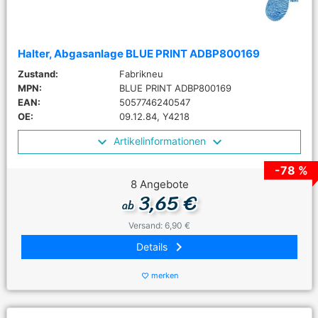
Halter, Abgasanlage BLUE PRINT ADBP800169
Zustand:
Fabrikneu
MPN:
BLUE PRINT ADBP800169
EAN:
5057746240547
OE:
09.12.84, Y4218
Artikelinformationen
-78 %
8 Angebote
3,65 €
ab
Versand: 6,90 €
keyboard_arrow_right
Details
merken
favorite_border