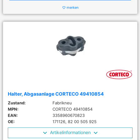
merken
favorite_border
Halter, Abgasanlage CORTECO 49410854
Zustand:
Fabrikneu
MPN:
CORTECO 49410854
EAN:
3358960670823
OE:
171126, 82 00 505 925
Artikelinformationen