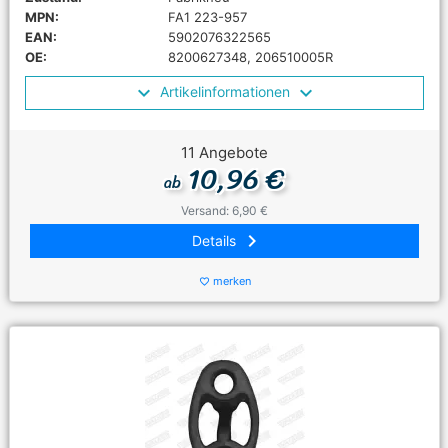
MPN:
FA1 223-957
EAN:
5902076322565
OE:
8200627348, 206510005R
Artikelinformationen
11 Angebote
10,96 €
ab
Versand: 6,90 €
keyboard_arrow_right
Details
merken
favorite_border