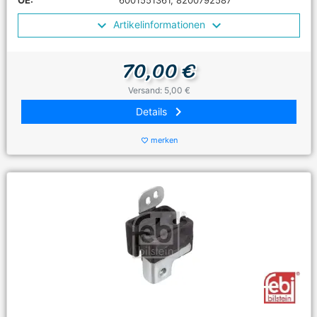
OE:
6001551361, 8200792587
Artikelinformationen
70,00 €
Versand: 5,00 €
keyboard_arrow_right
Details
merken
favorite_border