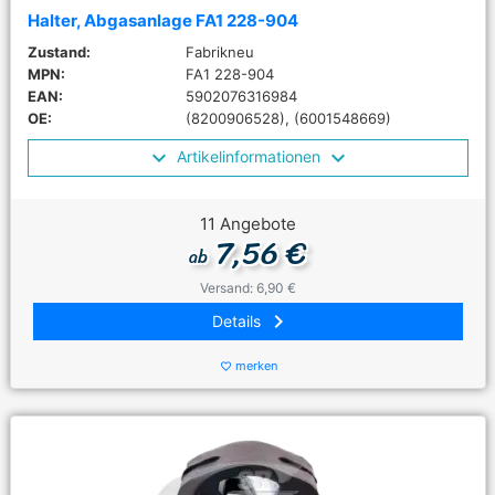
Halter, Abgasanlage FA1 228-904
Zustand:
Fabrikneu
MPN:
FA1 228-904
EAN:
5902076316984
OE:
(8200906528), (6001548669)
Artikelinformationen
11 Angebote
7,56 €
ab
Versand: 6,90 €
keyboard_arrow_right
Details
merken
favorite_border