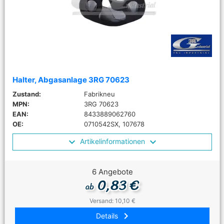
Halter, Abgasanlage 3RG 70623
Zustand:
Fabrikneu
MPN:
3RG 70623
EAN:
8433889062760
OE:
0710542SX, 107678
Artikelinformationen
6 Angebote
0,83 €
ab
Versand: 10,10 €
keyboard_arrow_right
Details