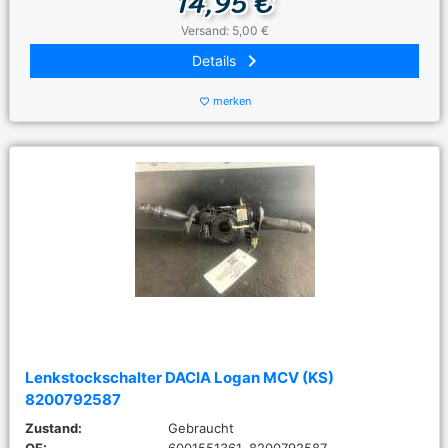
14,95 €
Versand: 5,00 €
keyboard_arrow_right
Details
merken
favorite_border
Lenkstockschalter DACIA Logan MCV (KS)
8200792587
Zustand:
Gebraucht