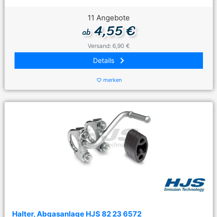
11 Angebote
4,55 €
ab
Versand: 6,90 €
keyboard_arrow_right
Details
merken
favorite_border
Halter, Abgasanlage HJS 82 23 6572