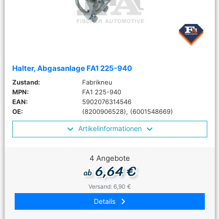
Halter, Abgasanlage FA1 225-940
Zustand:
Fabrikneu
MPN:
FA1 225-940
EAN:
5902076314546
OE:
(8200906528), (6001548669)
Artikelinformationen
4 Angebote
6,64 €
ab
Versand: 6,90 €
keyboard_arrow_right
Details