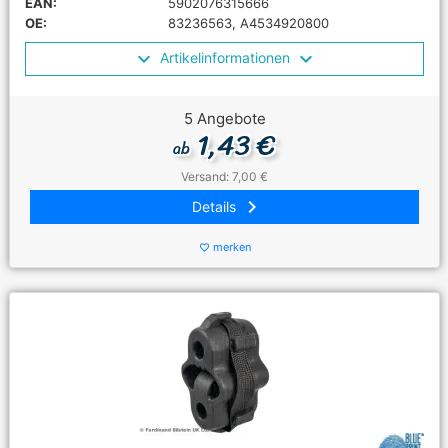
EAN:
5902076315666
OE:
83236563, A4534920800
Artikelinformationen
5 Angebote
1,43 €
ab
Versand: 7,00 €
keyboard_arrow_right
Details
merken
favorite_border