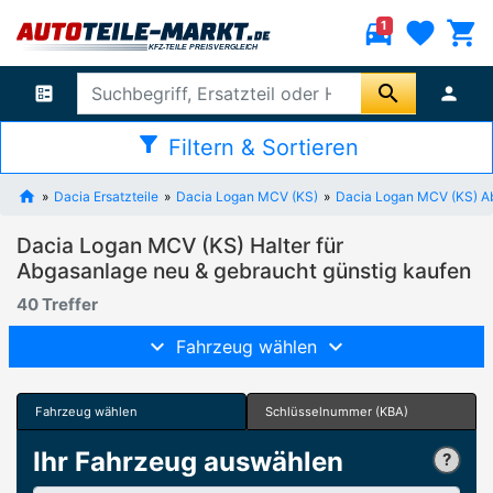
directions_car
favorite
shopping_cart
1
search
ballot
person
filter_alt
Filtern & Sortieren
Dacia Ersatzteile
Dacia Logan MCV (KS)
Dacia Logan MCV (KS) A
Dacia Logan MCV (KS) Halter für
Abgasanlage neu & gebraucht günstig kaufen
40 Treffer
Fahrzeug wählen
Fahrzeug wählen
Schlüsselnummer (KBA)
Ihr Fahrzeug auswählen