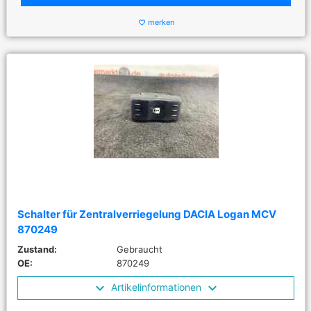
merken
favorite_border
Schalter für Zentralverriegelung DACIA Logan MCV
870249
Zustand:
Gebraucht
OE:
870249
Artikelinformationen