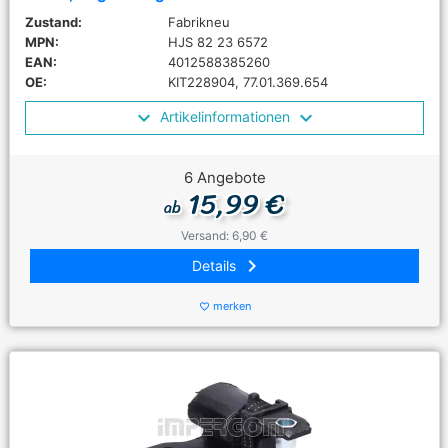
Zustand:
Fabrikneu
MPN:
HJS 82 23 6572
EAN:
4012588385260
OE:
KIT228904, 77.01.369.654
Artikelinformationen
6 Angebote
15,99 €
ab
Versand: 6,90 €
keyboard_arrow_right
Details
merken
favorite_border