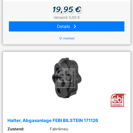
19,95 €
Versand: 5,00 €
keyboard_arrow_right
Details
merken
favorite_border
Halter, Abgasanlage FEBI BILSTEIN 171126
Zustand:
Fabrikneu