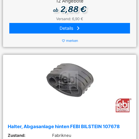
12 Angebote
2,88 €
ab
Versand: 6,90 €
keyboard_arrow_right
Details
merken
favorite_border
Halter, Abgasanlage hinten FEBI BILSTEIN 107678
Zustand:
Fabrikneu