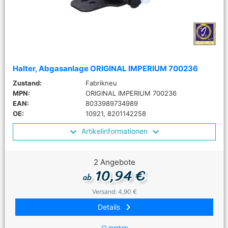
Halter, Abgasanlage ORIGINAL IMPERIUM 700236
Zustand:
Fabrikneu
MPN:
ORIGINAL IMPERIUM 700236
EAN:
8033989734989
OE:
10921, 8201142258
Artikelinformationen
2 Angebote
10,94 €
ab
Versand: 4,90 €
keyboard_arrow_right
Details
merken
favorite_border