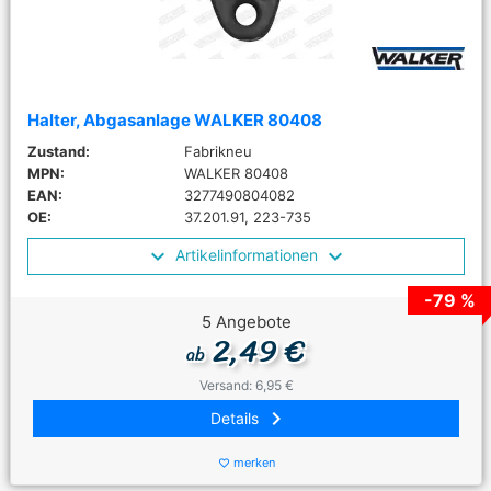
Halter, Abgasanlage WALKER 80408
Zustand:
Fabrikneu
MPN:
WALKER 80408
EAN:
3277490804082
OE:
37.201.91, 223-735
Artikelinformationen
-79 %
5 Angebote
2,49 €
ab
Versand: 6,95 €
keyboard_arrow_right
Details
merken
favorite_border