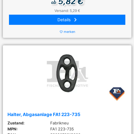
5,82 €
ab
Versand: 5,29 €
keyboard_arrow_right
Details
merken
favorite_border
Halter, Abgasanlage FA1 223-735
Zustand:
Fabrikneu
MPN:
FA1 223-735