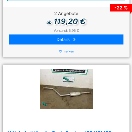
-22 %
2 Angebote
119,20 €
ab
Versand: 5,95 €
keyboard_arrow_right
Details
merken
favorite_border