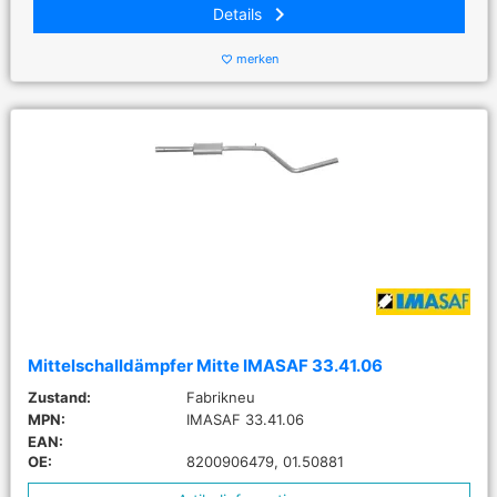
keyboard_arrow_right
Details
merken
favorite_border
Mittelschalldämpfer Mitte IMASAF 33.41.06
Zustand:
Fabrikneu
MPN:
IMASAF 33.41.06
EAN:
OE:
8200906479, 01.50881