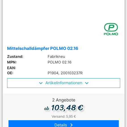
Mittelschalldämpfer POLMO 02.16
Zustand:
Fabrikneu
MPN:
POLMO 02.16
EAN:
OE:
P1904, 200103237R
Artikelinformationen
2 Angebote
103,48 €
ab
Versand: 5,95 €
keyboard_arrow_right
Details