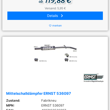
119,88 €
ab
Versand: 5,95 €
keyboard_arrow_right
Details
merken
favorite_border
Mittelschalldämpfer ERNST 536097
Zustand:
Fabrikneu
MPN:
ERNST 536097