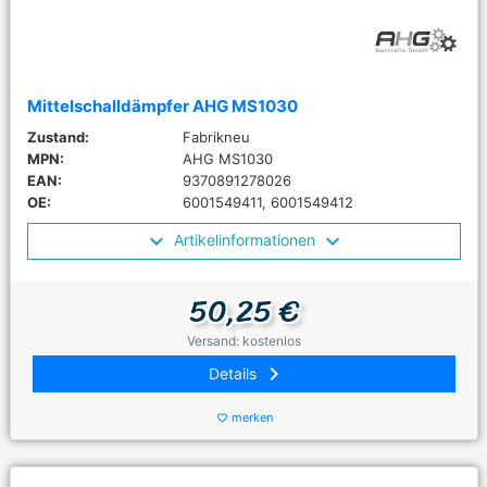
Mittelschalldämpfer AHG MS1030
Zustand:
Fabrikneu
MPN:
AHG MS1030
EAN:
9370891278026
OE:
6001549411, 6001549412
Artikelinformationen
50,25 €
Versand: kostenlos
keyboard_arrow_right
Details
merken
favorite_border