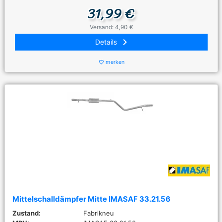
31,99 €
Versand: 4,90 €
keyboard_arrow_right
Details
merken
favorite_border
Mittelschalldämpfer Mitte IMASAF 33.21.56
Zustand:
Fabrikneu