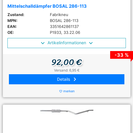
Mittelschalldämpfer BOSAL 286-113
Zustand:
Fabrikneu
MPN:
BOSAL 286-113
EAN:
3351642861137
OE:
P1933, 33.22.06
Artikelinformationen
-33 %
92,00 €
Versand: 6,95 €
keyboard_arrow_right
Details
merken
favorite_border