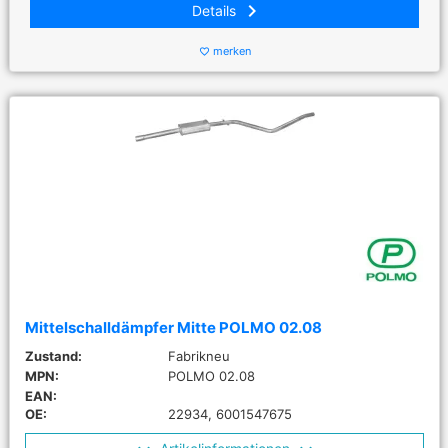
keyboard_arrow_right
Details
merken
favorite_border
Mittelschalldämpfer Mitte POLMO 02.08
Zustand:
Fabrikneu
MPN:
POLMO 02.08
EAN:
OE:
22934, 6001547675