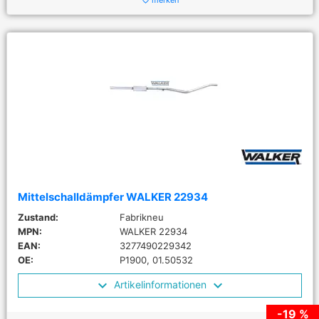
merken
favorite_border
Mittelschalldämpfer WALKER 22934
Zustand:
Fabrikneu
MPN:
WALKER 22934
EAN:
3277490229342
OE:
P1900, 01.50532
Artikelinformationen
-19 %