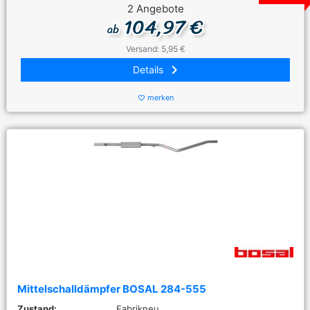
2 Angebote
104,97 €
ab
Versand: 5,95 €
keyboard_arrow_right
Details
merken
favorite_border
Mittelschalldämpfer BOSAL 284-555
Zustand:
Fabrikneu