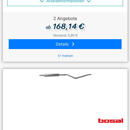
Artikelinformationen
2 Angebote
168,14 €
ab
Versand: 5,95 €
keyboard_arrow_right
Details
merken
favorite_border