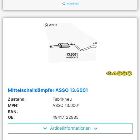
merken
favorite_border
Mittelschalldämpfer ASSO 13.6001
Zustand:
Fabrikneu
MPN:
ASSO 13.6001
EAN:
OE:
49417, 22935
Artikelinformationen