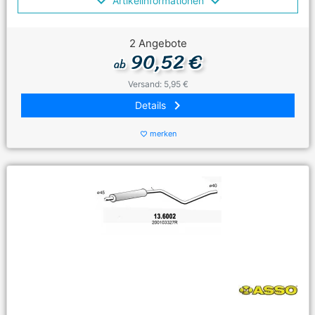
Artikelinformationen
2 Angebote
90,52 €
ab
Versand: 5,95 €
keyboard_arrow_right
Details
merken
favorite_border