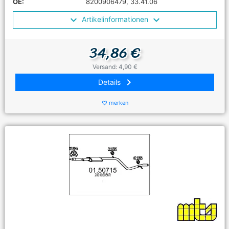
OE:
8200906479, 33.41.06
Artikelinformationen
34,86 €
Versand: 4,90 €
keyboard_arrow_right
Details
merken
favorite_border