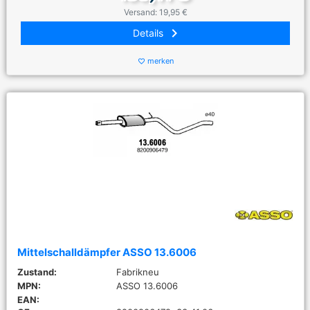
Versand: 19,95 €
keyboard_arrow_right
Details
merken
favorite_border
Mittelschalldämpfer ASSO 13.6006
Zustand:
Fabrikneu
MPN:
ASSO 13.6006
EAN: