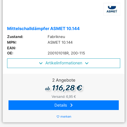
Mittelschalldämpfer ASMET 10.144
Zustand:
Fabrikneu
MPN:
ASMET 10.144
EAN:
OE:
200101018R, 200-115
Artikelinformationen
2 Angebote
116,28 €
ab
Versand: 6,95 €
keyboard_arrow_right
Details
merken
favorite_border