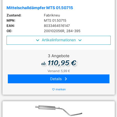
Mittelschalldämpfer MTS 01.50715
Zustand:
Fabrikneu
MPN:
MTS 01.50715
EAN:
8033464516147
OE:
200102056R, 284-395
Artikelinformationen
3 Angebote
110,95 €
ab
Versand: 5,99 €
keyboard_arrow_right
Details
merken
favorite_border