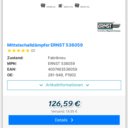
Mittelschalldämpfer ERNST 536059
star
star
star
star
star
(2)
Zustand:
Fabrikneu
MPN:
ERNST 536059
EAN:
4007463536059
OE:
281-949, P1902
Artikelinformationen
126,59 €
Versand: 19,95 €
keyboard_arrow_right
Details