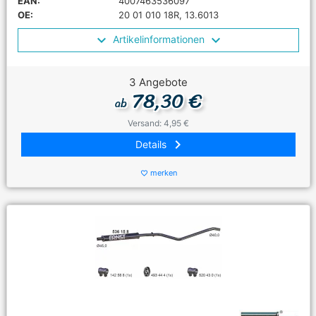
EAN:
4007463536097
OE:
20 01 010 18R, 13.6013
Artikelinformationen
3 Angebote
78,30 €
ab
Versand: 4,95 €
keyboard_arrow_right
Details
merken
favorite_border