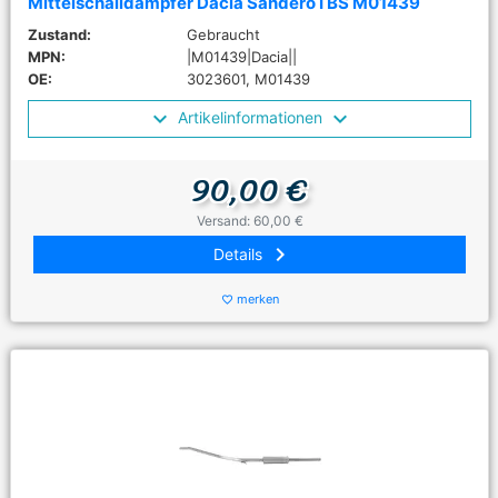
Mittelschalldämpfer Dacia Sandero I BS M01439
Zustand:
Gebraucht
MPN:
|M01439|Dacia||
OE:
3023601, M01439
Artikelinformationen
90,00 €
Versand: 60,00 €
keyboard_arrow_right
Details
merken
favorite_border