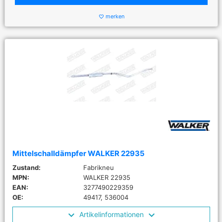
merken
favorite_border
Mittelschalldämpfer WALKER 22935
Zustand:
Fabrikneu
MPN:
WALKER 22935
EAN:
3277490229359
OE:
49417, 536004
Artikelinformationen