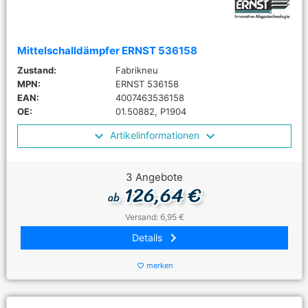
Mittelschalldämpfer ERNST 536158
Zustand:
Fabrikneu
MPN:
ERNST 536158
EAN:
4007463536158
OE:
01.50882, P1904
Artikelinformationen
3 Angebote
126,64 €
ab
Versand: 6,95 €
keyboard_arrow_right
Details
merken
favorite_border