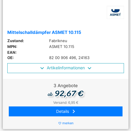
Mittelschalldämpfer ASMET 10.115
Zustand:
Fabrikneu
MPN:
ASMET 10.115
EAN:
OE:
82 00 906 496, 24163
Artikelinformationen
3 Angebote
92,67 €
ab
Versand: 6,95 €
keyboard_arrow_right
Details
merken
favorite_border