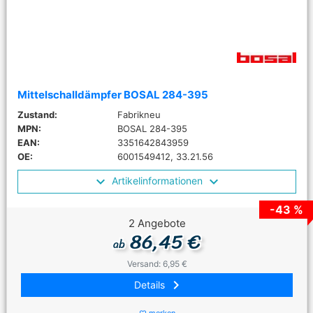
Mittelschalldämpfer BOSAL 284-395
Zustand:
Fabrikneu
MPN:
BOSAL 284-395
EAN:
3351642843959
OE:
6001549412, 33.21.56
Artikelinformationen
-43 %
2 Angebote
86,45 €
ab
Versand: 6,95 €
keyboard_arrow_right
Details