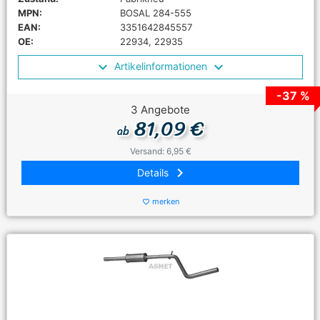
MPN:
BOSAL 284-555
EAN:
3351642845557
OE:
22934, 22935
Artikelinformationen
-37 %
3 Angebote
81,09 €
ab
Versand: 6,95 €
keyboard_arrow_right
Details
merken
favorite_border