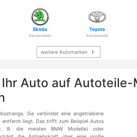
Skoda
Toyota
Kardanwelle
Kardanwelle
chevron_right
weitere Automarken
 Ihr Auto auf Autoteile
n
ebsstrangs. Sie verbindet eine angetriebene
ntfernt liegt. Das trifft zum Beispiel Autos
(z. B. die meisten BMW Modelle) oder
rträgt die Antriebskraft über eine große