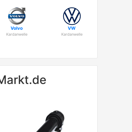
Volvo
VW
Kardanwelle
Kardanwelle
-Markt.de