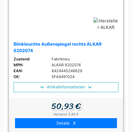
Blinkleuchte Außenspiegel rechts ALKAR
6202074
Zustand:
Fabrikneu
MPN:
ALKAR 6202074
EAN:
8424445248629
OE:
5FA949102A
Artikelinformationen
50,93 €
Versand: 5,95 €
keyboard_arrow_right
Details