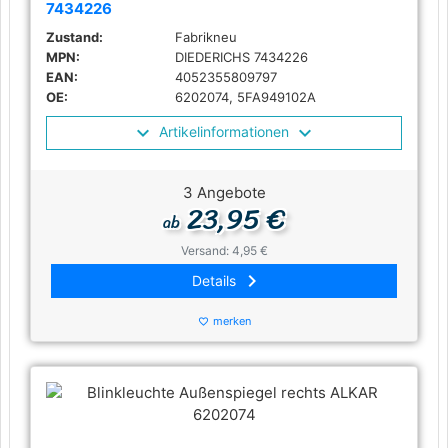
7434226
Zustand:
Fabrikneu
MPN:
DIEDERICHS 7434226
EAN:
4052355809797
OE:
6202074, 5FA949102A
Artikelinformationen
3 Angebote
23,95 €
ab
Versand: 4,95 €
keyboard_arrow_right
Details
merken
favorite_border