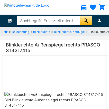
directions_car
favorite
shopping_cart
search
ballot
person
Beleuchtung
Blinkleuchte
Blinkleuchte, Kotflügel
Blinkleuchte 
Blinkleuchte Außenspiegel rechts PRASCO
ST4317415