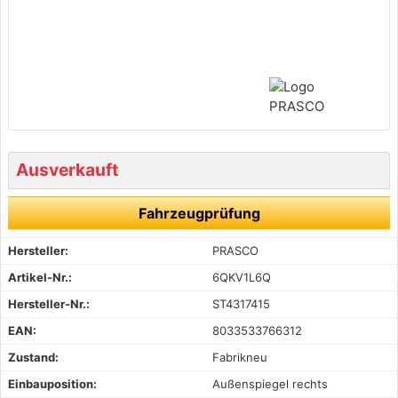
Ausverkauft
Fahrzeugprüfung
Hersteller:
PRASCO
Artikel-Nr.:
6QKV1L6Q
Hersteller-Nr.:
ST4317415
EAN:
8033533766312
Zustand:
Fabrikneu
Einbauposition:
Außenspiegel rechts