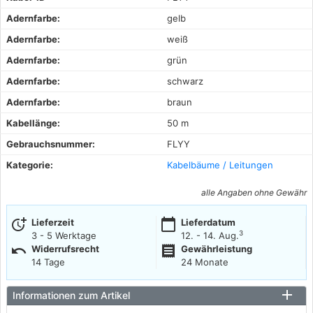
Adernfarbe:
gelb
Adernfarbe:
weiß
Adernfarbe:
grün
Adernfarbe:
schwarz
Adernfarbe:
braun
Kabellänge:
50 m
Gebrauchsnummer:
FLYY
Kategorie:
Kabelbäume / Leitungen
alle Angaben ohne Gewähr
more_time
calendar_today
Lieferzeit
Lieferdatum
3
3 - 5 Werktage
12. - 14. Aug.
undo
receipt
Widerrufsrecht
Gewährleistung
14 Tage
24 Monate
Informationen zum Artikel