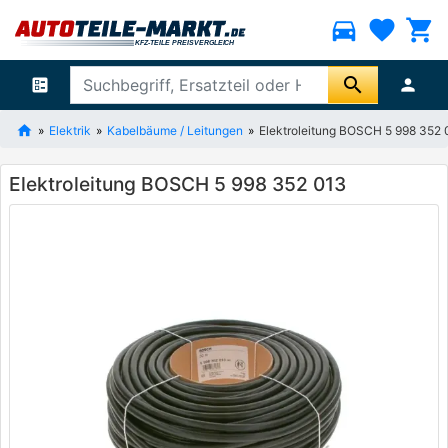
directions_car
favorite
shopping_cart
search
ballot
person
Elektrik
Kabelbäume / Leitungen
Elektroleitung BOSCH 5 998 352 
Elektroleitung BOSCH 5 998 352 013