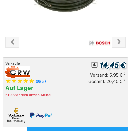
chevron_left
chevron_right
Previous
Next
14,45 €
insert_chart_outlined
Verkäufer
2
Versand: 5,95 €
star
star
star
star
star_half
2
Gesamt: 20,40 €
(95 %)
Auf Lager
6 Beobachten diesen Artikel