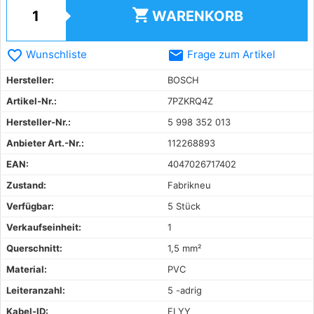
shopping_cart
WARENKORB
favorite_border
email
Wunschliste
Frage zum Artikel
Hersteller:
BOSCH
Artikel-Nr.:
7PZKRQ4Z
Hersteller-Nr.:
5 998 352 013
Anbieter Art.-Nr.:
112268893
EAN:
4047026717402
Zustand:
Fabrikneu
Verfügbar:
5 Stück
Verkaufseinheit:
1
Querschnitt:
1,5 mm²
Material:
PVC
Leiteranzahl:
5 -adrig
Kabel-ID:
FLYY