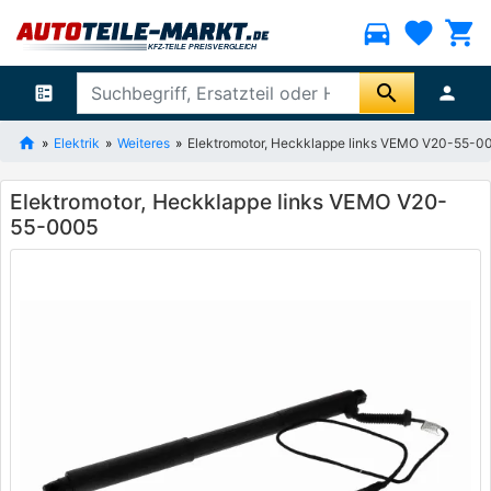
directions_car
favorite
shopping_cart
search
ballot
person
Elektrik
Weiteres
Elektromotor, Heckklappe links VEMO V20-55-0
Elektromotor, Heckklappe links VEMO V20-
55-0005