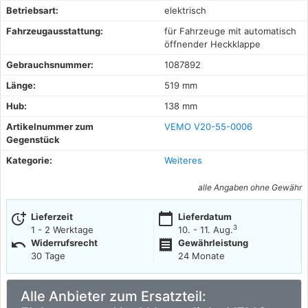
Betriebsart:
elektrisch
Fahrzeugausstattung:
für Fahrzeuge mit automatisch
öffnender Heckklappe
Gebrauchsnummer:
1087892
Länge:
519 mm
Hub:
138 mm
Artikelnummer zum
VEMO V20-55-0006
Gegenstück
Kategorie:
Weiteres
alle Angaben ohne Gewähr
more_time
calendar_today
Lieferzeit
Lieferdatum
3
1 - 2 Werktage
10. - 11. Aug.
undo
receipt
Widerrufsrecht
Gewährleistung
30 Tage
24 Monate
Alle Anbieter zum Ersatzteil: