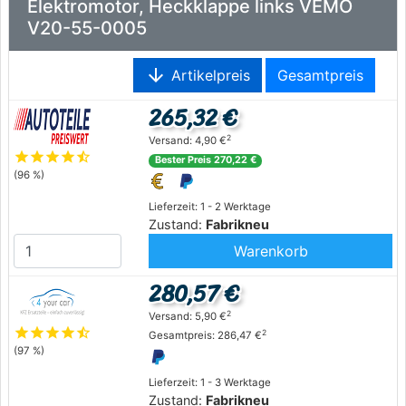
Elektromotor, Heckklappe links VEMO
V20-55-0005
arrow_downward
Artikelpreis
Gesamtpreis
265,32 €
2
Versand: 4,90 €
star
star
star
star
star_half
Bester Preis 270,22 €
(96 %)
Lieferzeit: 1 - 2 Werktage
Zustand:
Fabrikneu
Warenkorb
280,57 €
2
Versand: 5,90 €
star
star
star
star
star_half
2
Gesamtpreis: 286,47 €
(97 %)
Lieferzeit: 1 - 3 Werktage
Zustand:
Fabrikneu