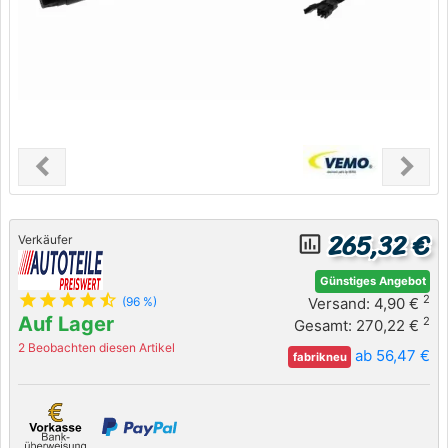
chevron_left
chevron_right
Previous
Next
265,32 €
insert_chart_outlined
Verkäufer
Günstiges Angebot
star
star
star
star
star_half
2
Versand: 4,90 €
(96 %)
Auf Lager
2
Gesamt: 270,22 €
2 Beobachten diesen Artikel
ab 56,47 €
fabrikneu