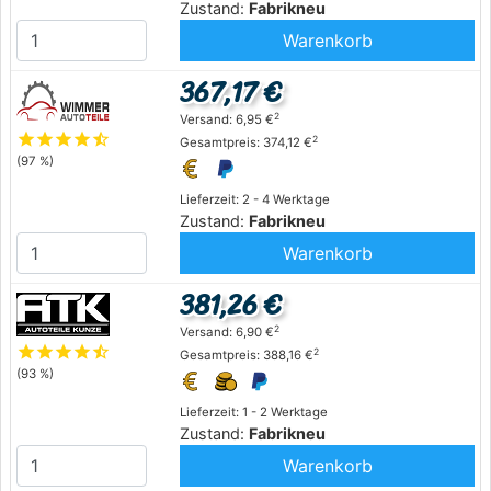
Zustand:
Fabrikneu
Warenkorb
367,17 €
2
Versand: 6,95 €
star
star
star
star
star_half
2
Gesamtpreis: 374,12 €
(97 %)
Lieferzeit: 2 - 4 Werktage
Zustand:
Fabrikneu
Warenkorb
381,26 €
2
Versand: 6,90 €
star
star
star
star
star_half
2
Gesamtpreis: 388,16 €
(93 %)
Lieferzeit: 1 - 2 Werktage
Zustand:
Fabrikneu
Warenkorb