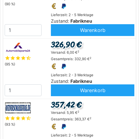
(90 %)
Lieferzeit: 2 - 5 Werktage
Zustand:
Fabrikneu
Warenkorb
326,90 €
2
Versand: 6,00 €
star
star
star
star
star_half
2
Gesamtpreis: 332,90 €
(95 %)
Lieferzeit: 2 - 3 Werktage
Zustand:
Fabrikneu
Warenkorb
357,42 €
2
Versand: 5,95 €
star
star
star
star
star_half
2
Gesamtpreis: 363,37 €
(93 %)
Lieferzeit: 2 - 5 Werktage