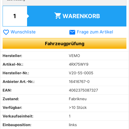
shopping_cart
WARENKORB
favorite_border
email
Wunschliste
Frage zum Artikel
Fahrzeugprüfung
Hersteller:
VEMO
Artikel-Nr.:
4RX75WY9
Hersteller-Nr.:
V20-55-0005
Anbieter Art.-Nr.:
16416767-0
EAN:
4062375087327
Zustand:
Fabrikneu
Verfügbar:
>10 Stück
Verkaufseinheit:
1
Einbauposition:
links