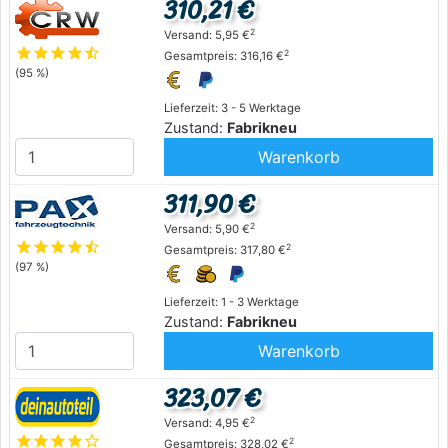
310,21 €
2
Versand: 5,95 €
star
star
star
star
star_half
2
Gesamtpreis: 316,16 €
(95 %)
Lieferzeit: 3 - 5 Werktage
Zustand:
Fabrikneu
Warenkorb
311,90 €
2
Versand: 5,90 €
star
star
star
star
star_half
2
Gesamtpreis: 317,80 €
(97 %)
Lieferzeit: 1 - 3 Werktage
Zustand:
Fabrikneu
Warenkorb
323,07 €
2
Versand: 4,95 €
star
star
star
star
star_outline
2
Gesamtpreis: 328,02 €