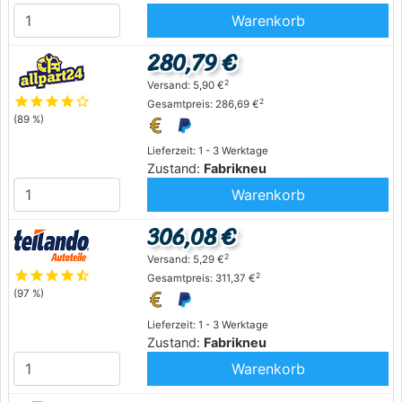
Warenkorb
280,79 €
2
Versand: 5,90 €
star
star
star
star
star_outline
2
Gesamtpreis: 286,69 €
(89 %)
Lieferzeit: 1 - 3 Werktage
Zustand:
Fabrikneu
Warenkorb
306,08 €
2
Versand: 5,29 €
star
star
star
star
star_half
2
Gesamtpreis: 311,37 €
(97 %)
Lieferzeit: 1 - 3 Werktage
Zustand:
Fabrikneu
Warenkorb