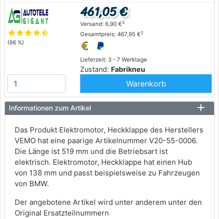
461,05 €
2
Versand: 6,90 €
star
star
star
star
star_half
2
Gesamtpreis: 467,95 €
(96 %)
Lieferzeit: 3 - 7 Werktage
Zustand:
Fabrikneu
Warenkorb
Informationen zum Artikel
Das Produkt Elektromotor, Heckklappe des Herstellers
VEMO hat eine paarige Artikelnummer V20-55-0006.
Die Länge ist 519 mm und die Betriebsart ist
elektrisch. Elektromotor, Heckklappe hat einen Hub
von 138 mm und passt beispielsweise zu Fahrzeugen
von BMW.
Der angebotene Artikel wird unter anderem unter den
Original Ersatzteilnummern