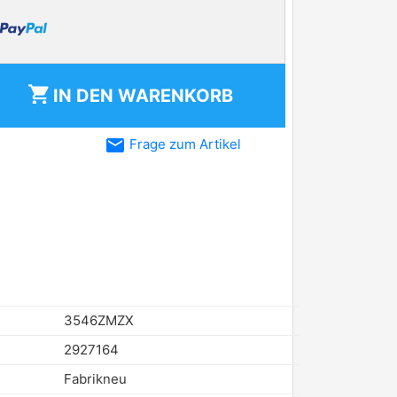
shopping_cart
IN DEN
WARENKORB
email
Frage zum Artikel
3546ZMZX
2927164
Fabrikneu