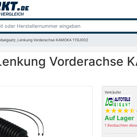
nbalgsatz, Lenkung Vorderachse KAMOKA 115U002
, Lenkung Vorderachse
Verkäufer
star
star
star
star
star_half
Auf Lager
1 Beobachten diese