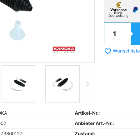
favorite_border
Wunschliste
chevron_right
Next
OKA
Artikel-Nr.:
002
Anbieter Art.-Nr.:
779800127
Zustand: