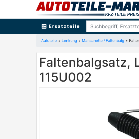
ballot
Ersatzteile
Autoteile
Lenkung
Manschette / Faltenbalg
Falte
Faltenbalgsatz
115U002