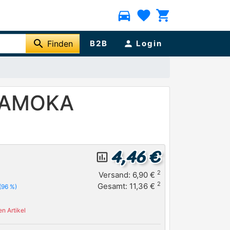
directions_car
favorite
shopping_cart
search
Finden
B2B
person
Login
 KAMOKA
4,46 €
insert_chart_outlined
2
Versand: 6,90 €
2
Gesamt: 11,36 €
(96 %)
n Artikel