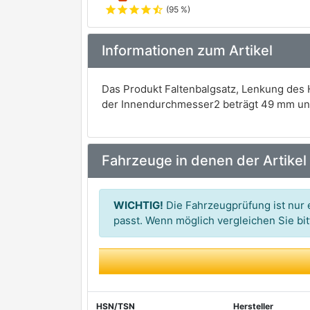
star
star
star
star
star_half
(95 %)
Informationen zum Artikel
Das Produkt Faltenbalgsatz, Lenkung de
der Innendurchmesser2 beträgt 49 mm und
Fahrzeuge in denen der Artikel
WICHTIG!
Die Fahrzeugprüfung ist nur e
passt. Wenn möglich vergleichen Sie b
HSN/TSN
Hersteller