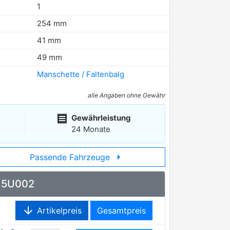
1
254 mm
41 mm
49 mm
Manschette / Faltenbalg
alle Angaben ohne Gewähr
receipt
Gewährleistung
24 Monate
arrow_right
Passende Fahrzeuge
115U002
arrow_downward
Artikelpreis
Gesamtpreis