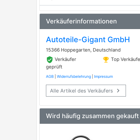
Verkäuferinformationen
Autoteile-Gigant GmbH
15366 Hoppegarten, Deutschland
verified_user
emoji_events
Verkäufer
Top Verkäufe
geprüft
AGB
|
Widerrufsbelehrung
|
Impressum
keyboard_arrow_right
Alle Artikel des Verkäufers
Wird häufig zusammen gekauft