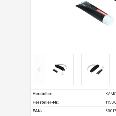
chevron_left
Previous
Hersteller:
KAM
Hersteller-Nr.:
115U
EAN:
5901