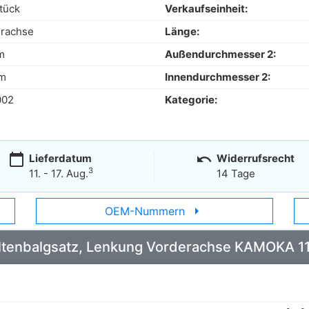
tück
Verkaufseinheit:
rachse
Länge:
m
Außendurchmesser 2:
m
Innendurchmesser 2:
002
Kategorie:
calendar_today
undo
Lieferdatum
Widerrufsrecht
3
11. - 17. Aug.
14 Tage
arrow_right
OEM-Nummern
 Faltenbalgsatz, Lenkung Vorderachse KAMOKA 