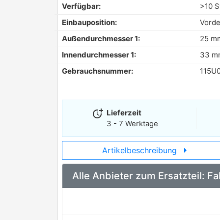
Verfügbar:
>10 S
Einbauposition:
Vorde
Außendurchmesser 1:
25 m
Innendurchmesser 1:
33 m
Gebrauchsnummer:
115U
more_time
Lieferzeit
3 - 7 Werktage
arrow_right
Artikelbeschreibung
Alle Anbieter zum Ersatzteil: