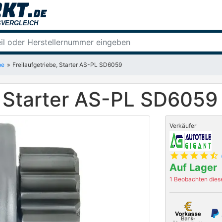
be
Freilaufgetriebe, Starter AS-PL SD6059
, Starter AS-PL SD6059
Verkäufer
star
star
star
star
star_half
Auf Lager
1 Beobachten diese