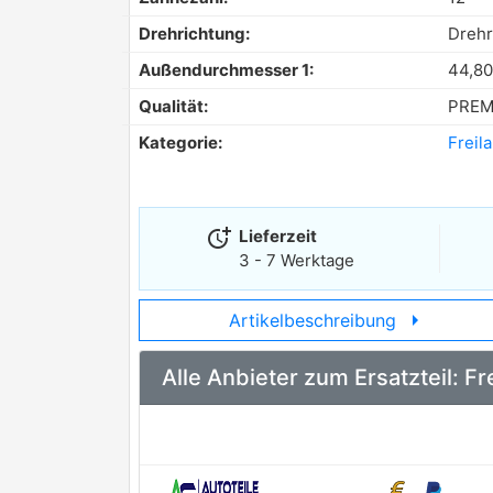
Drehrichtung:
Drehr
Außendurchmesser 1:
44,8
Qualität:
PREM
Kategorie:
Freil
more_time
Lieferzeit
3 - 7 Werktage
arrow_right
Artikelbeschreibung
Alle Anbieter zum Ersatzteil: F