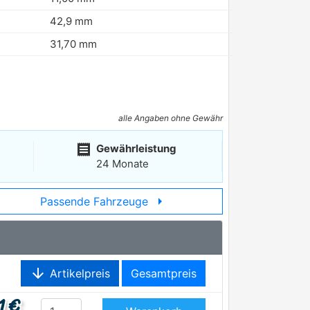
42,9 mm
31,70 mm
alle Angaben ohne Gewähr
receipt
Gewährleistung
24 Monate
arrow_right
Passende Fahrzeuge
arrow_downward
Artikelpreis
Gesamtpreis
1 €