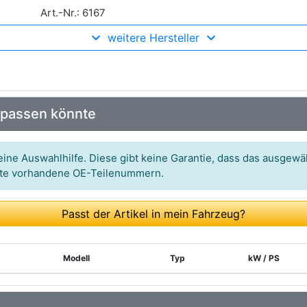
Art.-Nr.: 6167
weitere Hersteller
Art.-Nr.: 332369
Art.-Nr.: 54-8269
 passen könnte
ine Auswahlhilfe. Diese gibt keine Garantie, dass das ausgewäh
itte vorhandene OE-Teilenummern.
Passt der Artikel in mein Fahrzeug?
Modell
Typ
kW / PS