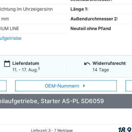
ichtung im Uhrzeigersinn
Länge 1:
0 mm
Außendurchmesser 2:
IUM LINE
Neuteil ohne Pfand
aufgetriebe
calendar_today
undo
Lieferdatum
Widerrufsrecht
3
11. - 17. Aug.
14 Tage
arrow_right
OEM-Nummern
reilaufgetriebe, Starter AS-PL SD6059
18,9
Lieferzeit: 3 - 7 Werktage