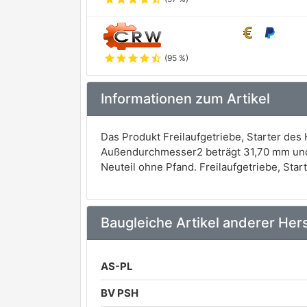
star
star
star
star
star_half
(95 %)
Informationen zum Artikel
Das Produkt Freilaufgetriebe, Starter des
Außendurchmesser2 beträgt 31,70 mm und 
Neuteil ohne Pfand. Freilaufgetriebe, Star
Baugleiche Artikel anderer Hers
AS-PL
BV PSH