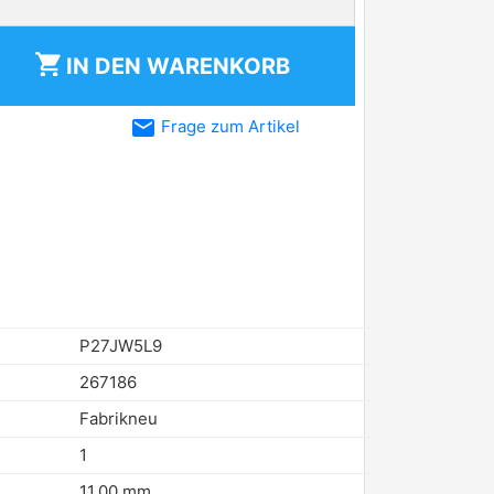
shopping_cart
IN DEN
WARENKORB
email
Frage zum Artikel
P27JW5L9
267186
Fabrikneu
1
11,00 mm