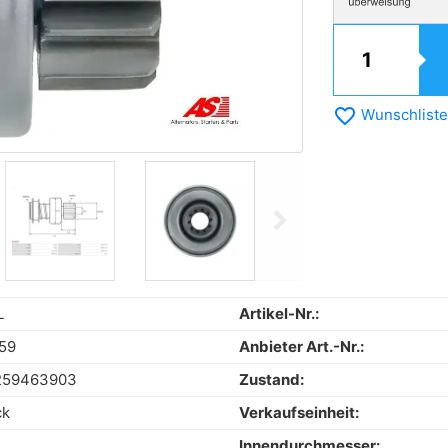
favorite_border
Wunschliste
chevron_right
Next
L
Artikel-Nr.:
59
Anbieter Art.-Nr.:
259463903
Zustand:
ck
Verkaufseinheit:
Innendurchmesser: