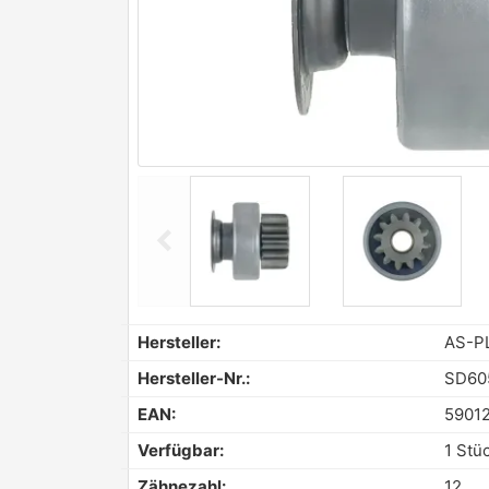
chevron_left
Previous
Hersteller:
AS-P
Hersteller-Nr.:
SD60
EAN:
5901
Verfügbar:
1 Stü
Zähnezahl:
12