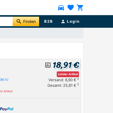
directions_car
favorite
shopping_cart
search
Finden
B2B
person
Login
18,91 €
insert_chart_outlined
Letzter Artikel
2
Versand: 6,90 €
(96 %)
2
Gesamt: 25,81 €
n Artikel