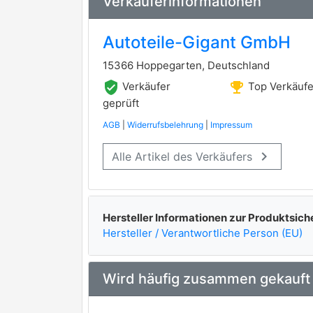
Verkäuferinformationen
Autoteile-Gigant GmbH
15366 Hoppegarten, Deutschland
verified_user
emoji_events
Verkäufer
Top Verkäufe
geprüft
AGB
|
Widerrufsbelehrung
|
Impressum
keyboard_arrow_right
Alle Artikel des Verkäufers
Hersteller Informationen zur Produktsich
Hersteller / Verantwortliche Person (EU)
Wird häufig zusammen gekauft