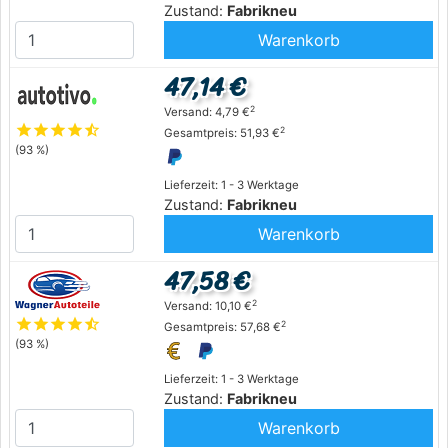
Zustand:
Fabrikneu
Warenkorb
47,14 €
2
Versand: 4,79 €
star
star
star
star
star_half
2
Gesamtpreis: 51,93 €
(93 %)
Lieferzeit: 1 - 3 Werktage
Zustand:
Fabrikneu
Warenkorb
47,58 €
2
Versand: 10,10 €
star
star
star
star
star_half
2
Gesamtpreis: 57,68 €
(93 %)
Lieferzeit: 1 - 3 Werktage
Zustand:
Fabrikneu
Warenkorb