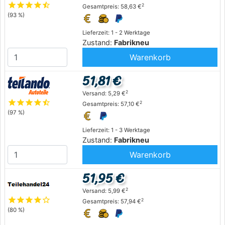
star
star
star
star
star_half
2
Gesamtpreis: 58,63 €
(93 %)
Lieferzeit: 1 - 2 Werktage
Zustand:
Fabrikneu
Warenkorb
51,81 €
2
Versand: 5,29 €
star
star
star
star
star_half
2
Gesamtpreis: 57,10 €
(97 %)
Lieferzeit: 1 - 3 Werktage
Zustand:
Fabrikneu
Warenkorb
51,95 €
2
Versand: 5,99 €
star
star
star
star
star_outline
2
Gesamtpreis: 57,94 €
(80 %)