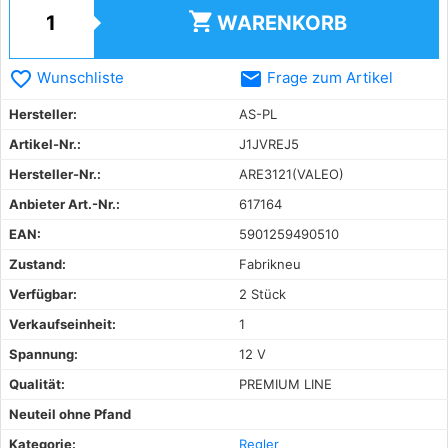
shopping_cart
WARENKORB
favorite_border
email
Wunschliste
Frage zum Artikel
Hersteller:
AS-PL
Artikel-Nr.:
J1JVREJ5
Hersteller-Nr.:
ARE3121(VALEO)
Anbieter Art.-Nr.:
617164
EAN:
5901259490510
Zustand:
Fabrikneu
Verfügbar:
2 Stück
Verkaufseinheit:
1
Spannung:
12 V
Qualität:
PREMIUM LINE
Neuteil ohne Pfand
Kategorie:
Regler