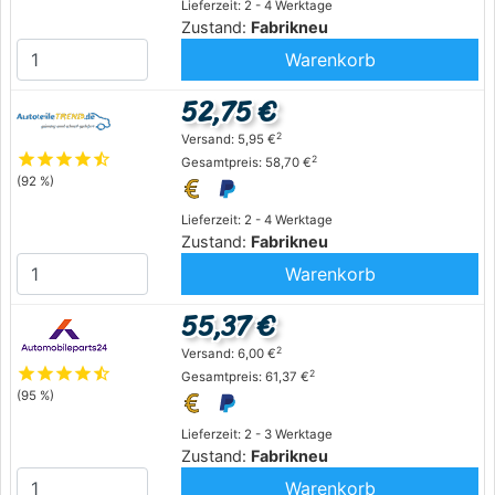
Lieferzeit: 2 - 4 Werktage
Zustand:
Fabrikneu
Warenkorb
52,75 €
2
Versand: 5,95 €
star
star
star
star
star_half
2
Gesamtpreis: 58,70 €
(92 %)
Lieferzeit: 2 - 4 Werktage
Zustand:
Fabrikneu
Warenkorb
55,37 €
2
Versand: 6,00 €
star
star
star
star
star_half
2
Gesamtpreis: 61,37 €
(95 %)
Lieferzeit: 2 - 3 Werktage
Zustand:
Fabrikneu
Warenkorb