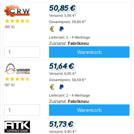
50,85 €
2
Versand: 5,95 €
star
star
star
star
star_half
2
Gesamtpreis: 56,80 €
(95 %)
Lieferzeit: 2 - 4 Werktage
Zustand:
Fabrikneu
Warenkorb
51,64 €
2
Versand: 6,95 €
star
star
star
star
star_half
2
Gesamtpreis: 58,59 €
(97 %)
Lieferzeit: 2 - 4 Werktage
Zustand:
Fabrikneu
Warenkorb
51,73 €
2
Versand: 6,90 €