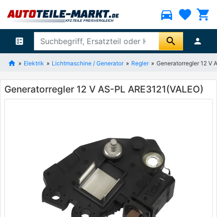
directions_car
favorite
shopping_cart
search
ballot
person
Elektrik
Lichtmaschine / Generator
Regler
Generatorregler 12 V
Generatorregler 12 V AS-PL ARE3121(VALEO)