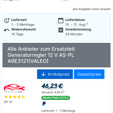
alle Angaben ohne Gewähr
more_time
calendar_today
Lieferzeit
Lieferdatum
3
1 - 3 Werktage
10. - 12. Aug.
undo
receipt
Widerrufsrecht
Gewährleistung
14 Tage
24 Monate
Alle Anbieter zum Ersatzteil:
Generatorregler 12 V AS-PL
ARE3121(VALEO)
arrow_downward
Artikelpreis
Gesamtpreis
46,23 €
2
Versand: 4,90 €
star
star
star
star
star_half
Bester Preis 51,13 €
(97 %)
Lieferzeit: 1 - 3 Werktage