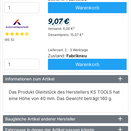
Warenkorb
9,07 €
2
Versand: 6,00 €
star
star
star
star
star_half
2
Gesamtpreis: 15,07 €
(95 %)
Lieferzeit: 2 - 3 Werktage
Zustand:
Fabrikneu
Warenkorb
Informationen zum Artikel
Das Produkt Gleitstück des Herstellers KS TOOLS hat
eine Höhe von 40 mm. Das Gewicht beträgt 160 g.
Baugleiche Artikel anderer Hersteller
Fahrzeuge in denen der Artikel passen könnte