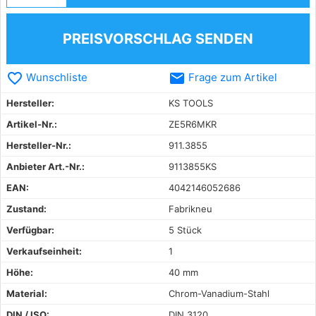
PREISVORSCHLAG SENDEN
favorite_border
email
Wunschliste
Frage zum Artikel
Hersteller:
KS TOOLS
Artikel-Nr.:
ZE5R6MKR
Hersteller-Nr.:
911.3855
Anbieter Art.-Nr.:
9113855KS
EAN:
4042146052686
Zustand:
Fabrikneu
Verfügbar:
5 Stück
Verkaufseinheit:
1
Höhe:
40 mm
Material:
Chrom-Vanadium-Stahl
DIN / ISO:
DIN 3120