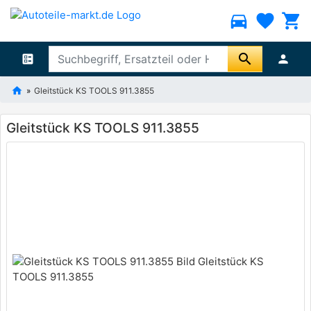
directions_car
favorite
shopping_cart
search
ballot
person
Gleitstück KS TOOLS 911.3855
Gleitstück KS TOOLS 911.3855