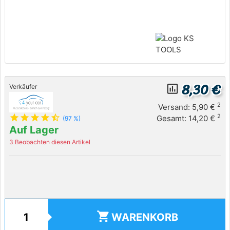
8,30 €
insert_chart_outlined
Verkäufer
2
Versand: 5,90 €
star
star
star
star
star_half
2
Gesamt: 14,20 €
(97 %)
Auf Lager
3 Beobachten diesen Artikel
shopping_cart
WARENKORB