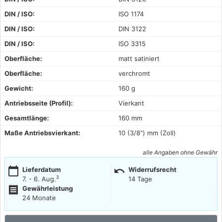
DIN / ISO:
ISO 1174
DIN / ISO:
DIN 3122
DIN / ISO:
ISO 3315
Oberfläche:
matt satiniert
Oberfläche:
verchromt
Gewicht:
160 g
Antriebsseite (Profil):
Vierkant
Gesamtlänge:
160 mm
Maße Antriebsvierkant:
10 (3/8") mm (Zoll)
alle Angaben ohne Gewähr
calendar_today
undo
Lieferdatum
Widerrufsrecht
3
7. - 6. Aug.
14 Tage
receipt
Gewährleistung
24 Monate