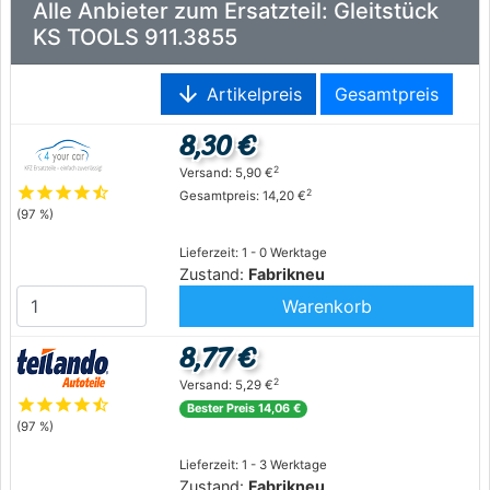
Alle Anbieter zum Ersatzteil: Gleitstück
KS TOOLS 911.3855
arrow_downward
Artikelpreis
Gesamtpreis
8,30 €
2
Versand: 5,90 €
star
star
star
star
star_half
2
Gesamtpreis: 14,20 €
(97 %)
Lieferzeit: 1 - 0 Werktage
Zustand:
Fabrikneu
Warenkorb
8,77 €
2
Versand: 5,29 €
star
star
star
star
star_half
Bester Preis 14,06 €
(97 %)
Lieferzeit: 1 - 3 Werktage
Zustand:
Fabrikneu