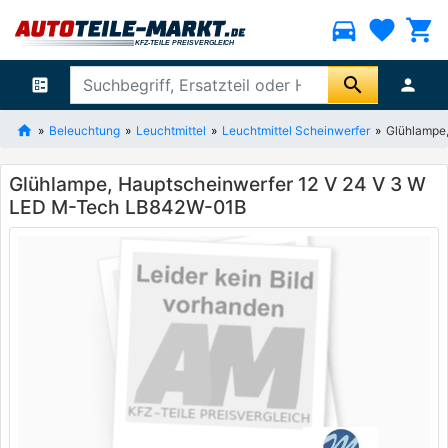
directions_car
favorite
shopping_cart
search
ballot
person
Beleuchtung
Leuchtmittel
Leuchtmittel Scheinwerfer
Glühlampe
Glühlampe, Hauptscheinwerfer 12 V 24 V 3 W
LED M-Tech LB842W-01B