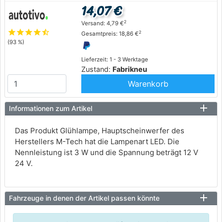
14,07 €
2
Versand: 4,79 €
star
star
star
star
star_half
2
Gesamtpreis: 18,86 €
(93 %)
Lieferzeit: 1 - 3 Werktage
Zustand:
Fabrikneu
Warenkorb
Informationen zum Artikel
Das Produkt Glühlampe, Hauptscheinwerfer des
Herstellers M-Tech hat die Lampenart LED. Die
Nennleistung ist 3 W und die Spannung beträgt 12 V
24 V.
Fahrzeuge in denen der Artikel passen könnte