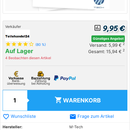
9,95 €
insert_chart_outlined
Verkäufer
Günstiges Angebot
star
star
star
star
star_outline
2
Versand: 5,99 €
(80 %)
Auf Lager
2
Gesamt: 15,94 €
4 Beobachten diesen Artikel
shopping_cart
WARENKORB
favorite_border
email
Wunschliste
Frage zum Artikel
Hersteller:
M-Tech