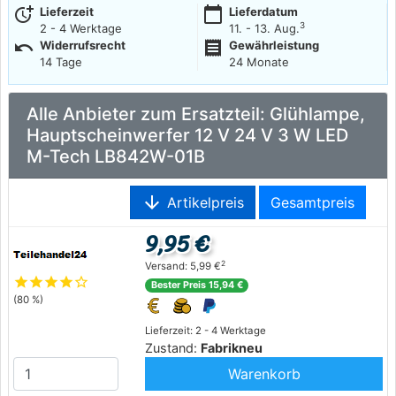
more_time
calendar_today
Lieferzeit
Lieferdatum
3
2 - 4 Werktage
11. - 13. Aug.
undo
receipt
Widerrufsrecht
Gewährleistung
14 Tage
24 Monate
Alle Anbieter zum Ersatzteil: Glühlampe,
Hauptscheinwerfer 12 V 24 V 3 W LED
M-Tech LB842W-01B
arrow_downward
Artikelpreis
Gesamtpreis
9,95 €
2
Versand: 5,99 €
star
star
star
star
star_outline
Bester Preis 15,94 €
(80 %)
Lieferzeit: 2 - 4 Werktage
Zustand:
Fabrikneu
Warenkorb