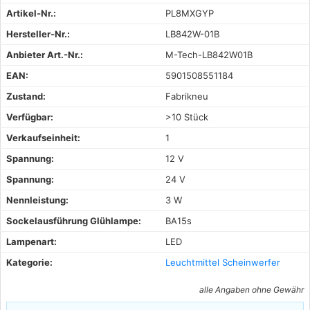
Artikel-Nr.:
PL8MXGYP
Hersteller-Nr.:
LB842W-01B
Anbieter Art.-Nr.:
M-Tech-LB842W01B
EAN:
5901508551184
Zustand:
Fabrikneu
Verfügbar:
>10 Stück
Verkaufseinheit:
1
Spannung:
12 V
Spannung:
24 V
Nennleistung:
3 W
Sockelausführung Glühlampe:
BA15s
Lampenart:
LED
Kategorie:
Leuchtmittel Scheinwerfer
alle Angaben ohne Gewähr