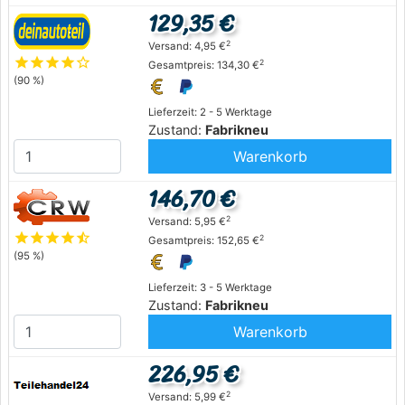
129,35 €
2
Versand: 4,95 €
star
star
star
star
star_outline
2
Gesamtpreis: 134,30 €
(90 %)
Lieferzeit: 2 - 5 Werktage
Zustand:
Fabrikneu
Warenkorb
146,70 €
2
Versand: 5,95 €
star
star
star
star
star_half
2
Gesamtpreis: 152,65 €
(95 %)
Lieferzeit: 3 - 5 Werktage
Zustand:
Fabrikneu
Warenkorb
226,95 €
2
Versand: 5,99 €