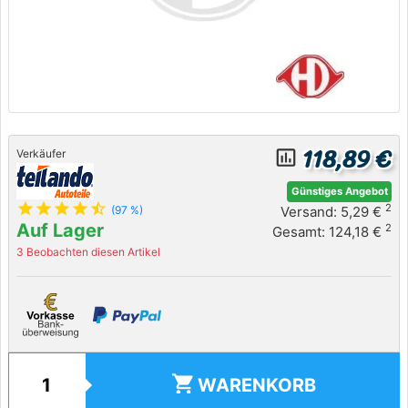
118,89 €
insert_chart_outlined
Verkäufer
Günstiges Angebot
star
star
star
star
star_half
2
Versand: 5,29 €
(97 %)
Auf Lager
2
Gesamt: 124,18 €
3 Beobachten diesen Artikel
shopping_cart
WARENKORB