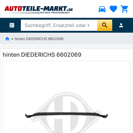
directions_car
favorite
shopping_cart
search
ballot
person
hinten DIEDERICHS 6602069
hinten DIEDERICHS 6602069