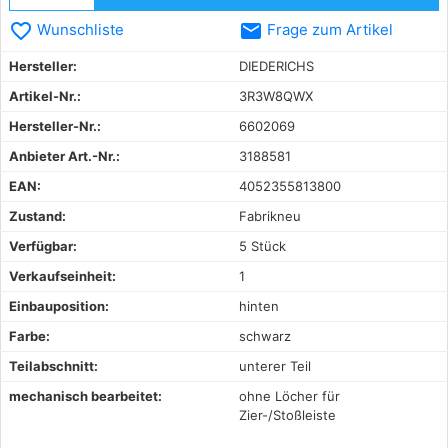
favorite_border
email
Wunschliste
Frage zum Artikel
Hersteller:
DIEDERICHS
Artikel-Nr.:
3R3W8QWX
Hersteller-Nr.:
6602069
Anbieter Art.-Nr.:
3188581
EAN:
4052355813800
Zustand:
Fabrikneu
Verfügbar:
5 Stück
Verkaufseinheit:
1
Einbauposition:
hinten
Farbe:
schwarz
Teilabschnitt:
unterer Teil
mechanisch bearbeitet:
ohne Löcher für
Zier-/Stoßleiste