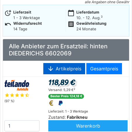
alle Angaben ohne Gewähr
more_time
calendar_today
Lieferzeit
Lieferdatum
3
1 - 3 Werktage
10. - 12. Aug.
undo
receipt
Widerrufsrecht
Gewährleistung
14 Tage
24 Monate
Alle Anbieter zum Ersatzteil: hinten
DIEDERICHS 6602069
arrow_downward
Artikelpreis
Gesamtpreis
118,89 €
2
Versand: 5,29 €
star
star
star
star
star_half
Bester Preis 124,18 €
(97 %)
Lieferzeit: 1 - 3 Werktage
Zustand:
Fabrikneu
Warenkorb