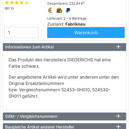
star
star
star
star
star_outline
2
Gesamtpreis: 232,94 €
(80 %)
Lieferzeit: 2 - 4 Werktage
Zustand:
Fabrikneu
Warenkorb
Informationen zum Artikel
Das Produkt des Herstellers DIEDERICHS hat eine
Farbe schwarz.
Der angebotene Artikel wird unter anderem unter den
Original Ersatzteilnummern
bzw. Vergleichsnummern 52453-0H010, 524530-
0H011 geführt.
OEM- / Vergleichsnummern
Baugleiche Artikel anderer Hersteller