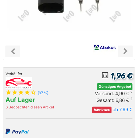
chevron_left
chevron_right
Previous
Next
1,96 €
insert_chart_outlined
Verkäufer
Günstiges Angebot
star
star
star
star
star_half
2
Versand: 4,90 €
(97 %)
Auf Lager
2
Gesamt: 6,86 €
6 Beobachten diesen Artikel
ab 7,99 €
fabrikneu