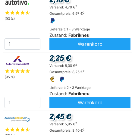
2
Versand: 4,79 €
star
star
star
star
star_half
2
Gesamtpreis: 6,97 €
(93 %)
Lieferzeit: 1 - 3 Werktage
Zustand:
Fabrikneu
Warenkorb
2,25 €
2
Versand: 6,00 €
star
star
star
star
star_half
2
Gesamtpreis: 8,25 €
(95 %)
Lieferzeit: 2 - 3 Werktage
Zustand:
Fabrikneu
Warenkorb
2,45 €
2
Versand: 5,95 €
star
star
star
star
star_half
2
Gesamtpreis: 8,40 €