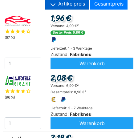
arrow_downward
Artikelpreis
Gesamtpreis
1,96 €
2
Versand: 4,90 €
star
star
star
star
star_half
Bester Preis 6,86 €
(97 %)
Lieferzeit: 1 - 3 Werktage
Zustand:
Fabrikneu
Warenkorb
2,08 €
2
Versand: 6,90 €
star
star
star
star
star_half
2
Gesamtpreis: 8,98 €
(96 %)
Lieferzeit: 3 - 7 Werktage
Zustand:
Fabrikneu
Warenkorb
2,18 €