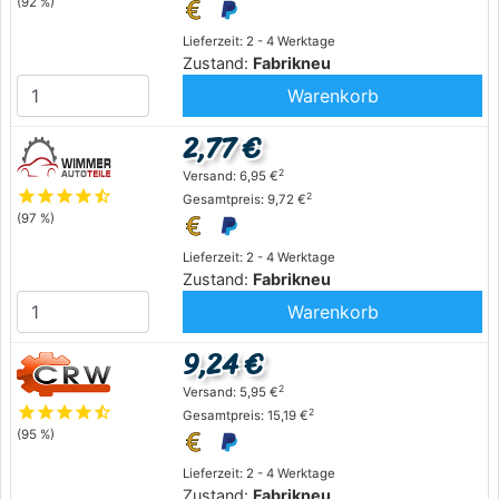
(92 %)
Lieferzeit: 2 - 4 Werktage
Zustand:
Fabrikneu
Warenkorb
2,77 €
2
Versand: 6,95 €
star
star
star
star
star_half
2
Gesamtpreis: 9,72 €
(97 %)
Lieferzeit: 2 - 4 Werktage
Zustand:
Fabrikneu
Warenkorb
9,24 €
2
Versand: 5,95 €
star
star
star
star
star_half
2
Gesamtpreis: 15,19 €
(95 %)
Lieferzeit: 2 - 4 Werktage
Zustand:
Fabrikneu