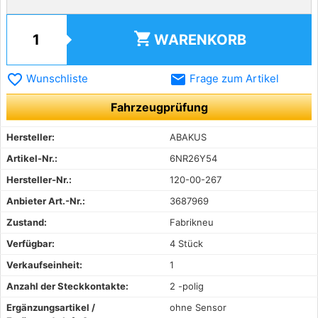
shopping_cart
WARENKORB
favorite_border
email
Wunschliste
Frage zum Artikel
Fahrzeugprüfung
Hersteller:
ABAKUS
Artikel-Nr.:
6NR26Y54
Hersteller-Nr.:
120-00-267
Anbieter Art.-Nr.:
3687969
Zustand:
Fabrikneu
Verfügbar:
4 Stück
Verkaufseinheit:
1
Anzahl der Steckkontakte:
2 -polig
Ergänzungsartikel /
ohne Sensor