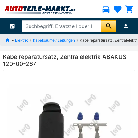
directions_car
favorite
shopping_cart
search
ballot
person
Elektrik
Kabelbäume / Leitungen
Kabelreparatursatz, Zentralelek
Kabelreparatursatz, Zentralelektrik ABAKUS
120-00-267