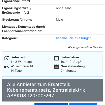
Ergänzende Info 2:
Ergänzungsartikel /
ohne Kabel
Ergänzende Info 2:
Steckerausführung:
Male
Montage / Demontage durch
Fachpersonal erforderlich!
Kategorie:
Kabelbäume / Leitungen
alle Angaben ohne Gewähr
more_time
calendar_today
Lieferzeit
Lieferdatum
3
1 - 3 Werktage
10. - 12. Aug.
undo
receipt
Widerrufsrecht
Gewährleistung
14 Tage
24 Monate
Alle Anbieter zum Ersatzteil:
Kabelreparatursatz, Zentralelektrik
ABAKUS 120-00-267