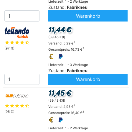
Lieferzeit: 1 - 2 Werktage
Zustand:
Fabrikneu
Warenkorb
11,44 €
(39,45 €/l)
star
star
star
star
star_half
2
Versand: 5,29 €
(97 %)
2
Gesamtpreis: 16,73 €
Lieferzeit: 1 - 3 Werktage
Zustand:
Fabrikneu
Warenkorb
11,45 €
(39,48 €/l)
star
star
star
star
star_half
2
Versand: 4,95 €
(96 %)
2
Gesamtpreis: 16,40 €
Lieferzeit: 1 - 2 Werktage