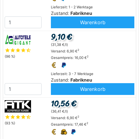
Lieferzeit: 1 - 2 Werktage
Zustand:
Fabrikneu
Warenkorb
9,10 €
(31,38 €/l)
star
star
star
star
star_half
2
Versand: 6,90 €
(96 %)
2
Gesamtpreis: 16,00 €
Lieferzeit: 3 - 7 Werktage
Zustand:
Fabrikneu
Warenkorb
10,56 €
(36,41 €/l)
star
star
star
star
star_half
2
Versand: 6,90 €
(93 %)
2
Gesamtpreis: 17,46 €