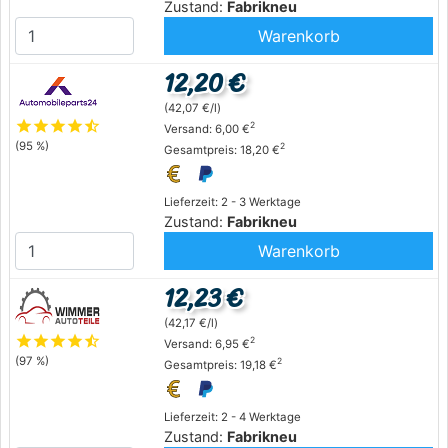
Zustand:
Fabrikneu
Warenkorb
12,20 €
(42,07 €/l)
star
star
star
star
star_half
2
Versand: 6,00 €
(95 %)
2
Gesamtpreis: 18,20 €
Lieferzeit: 2 - 3 Werktage
Zustand:
Fabrikneu
Warenkorb
12,23 €
(42,17 €/l)
star
star
star
star
star_half
2
Versand: 6,95 €
(97 %)
2
Gesamtpreis: 19,18 €
Lieferzeit: 2 - 4 Werktage
Zustand:
Fabrikneu