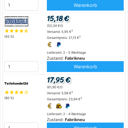
Warenkorb
15,18 €
(52,34 €/l)
star
star
star
star
star_half
2
Versand: 5,95 €
(93 %)
2
Gesamtpreis: 21,13 €
Lieferzeit: 2 - 5 Werktage
Zustand:
Fabrikneu
Warenkorb
17,95 €
(61,90 €/l)
star
star
star
star
star_outline
2
Versand: 5,99 €
(80 %)
2
Gesamtpreis: 23,94 €
Lieferzeit: 2 - 4 Werktage
Zustand:
Fabrikneu
Warenkorb