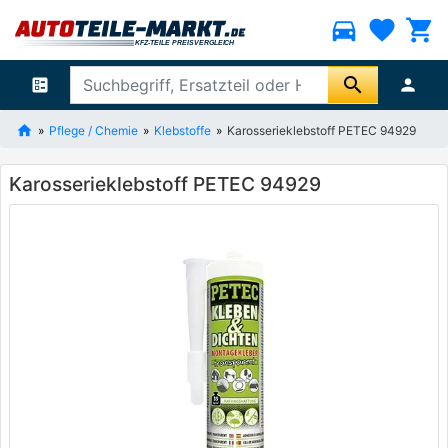
directions_car
favorite
shopping_cart
search
ballot
person
Pflege / Chemie
Klebstoffe
Karosserieklebstoff PETEC 94929
Karosserieklebstoff PETEC 94929