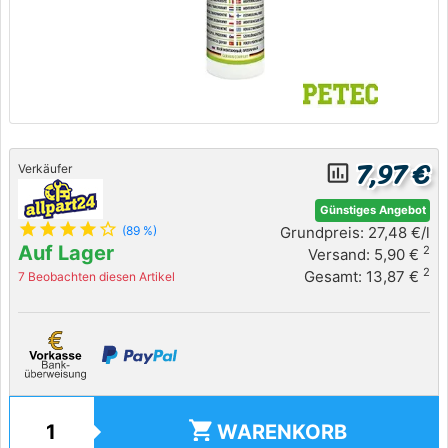
7,97 €
insert_chart_outlined
Verkäufer
Günstiges Angebot
star
star
star
star
star_outline
Grundpreis: 27,48 €/l
(89 %)
Auf Lager
2
Versand: 5,90 €
2
Gesamt: 13,87 €
7 Beobachten diesen Artikel
shopping_cart
WARENKORB