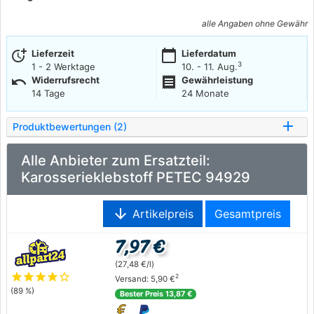
alle Angaben ohne Gewähr
more_time
calendar_today
Lieferzeit
Lieferdatum
3
1 - 2 Werktage
10. - 11. Aug.
undo
receipt
Widerrufsrecht
Gewährleistung
14 Tage
24 Monate
Produktbewertungen (2)
Alle Anbieter zum Ersatzteil:
Karosserieklebstoff PETEC 94929
arrow_downward
Artikelpreis
Gesamtpreis
7,97 €
(27,48 €/l)
star
star
star
star
star_outline
2
Versand: 5,90 €
(89 %)
Bester Preis 13,87 €