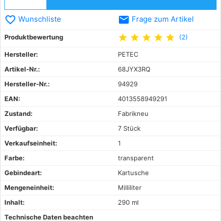
favorite_border
email
Wunschliste
Frage zum Artikel
star
star
star
star
star
Produktbewertung
(2)
Hersteller:
PETEC
Artikel-Nr.:
68JYX3RQ
Hersteller-Nr.:
94929
EAN:
4013558949291
Zustand:
Fabrikneu
Verfügbar:
7 Stück
Verkaufseinheit:
1
Farbe:
transparent
Gebindeart:
Kartusche
Mengeneinheit:
Milliliter
Inhalt:
290 ml
Technische Daten beachten