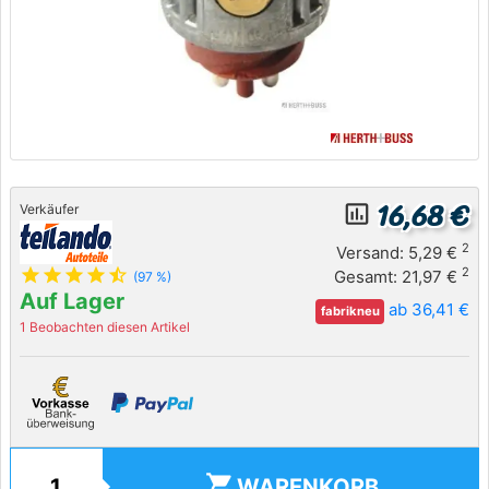
16,68 €
insert_chart_outlined
Verkäufer
2
Versand: 5,29 €
star
star
star
star
star_half
2
Gesamt: 21,97 €
(97 %)
Auf Lager
ab 36,41 €
fabrikneu
1 Beobachten diesen Artikel
shopping_cart
WARENKORB