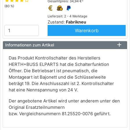
star
star
star
star
star_outline
2
Gesamtpreis: 34,94 €
(80 %)
Lieferzeit: 2 - 4 Werktage
Zustand:
Fabrikneu
Warenkorb
Informationen zum Artikel
Das Produkt Kontrollschalter des Herstellers
HERTH+BUSS ELPARTS hat die Schalterfunktion
Öffner. Die Betriebsart ist pneumatisch, die
Montageart ist Bajonett und die Schlüsselweite
beträgt 19. Die Anschlusszahl ist 2. Kontrollschalter
hat eine Nennspannung von 24 V.
Der angebotene Artikel wird unter anderem unter den
Original Ersatzteilnummern
bzw. Vergleichsnummern 81.25520-0076 geführt.