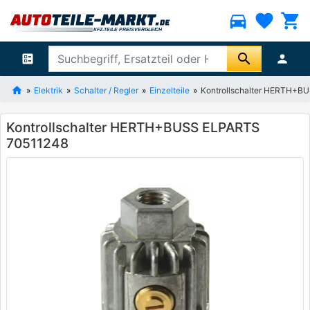
directions_car
favorite
shopping_cart
search
ballot
person
Elektrik
Schalter / Regler
Einzelteile
Kontrollschalter HERTH+B
Kontrollschalter HERTH+BUSS ELPARTS
70511248