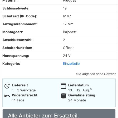
Material:
Aluguss
Schlüsselweite:
19
Schutzart (IP-Code):
IP 67
Anzugsdrehmoment:
12 Nm
Montageart:
Bajonett
Anschlussanzahl:
2
Schalterfunktion:
Öffner
Nennspannung:
24 V
Kategorie:
Einzelteile
alle Angaben ohne Gewähr
more_time
calendar_today
Lieferzeit
Lieferdatum
3
1 - 3 Werktage
10. - 12. Aug.
undo
receipt
Widerrufsrecht
Gewährleistung
14 Tage
24 Monate
Alle Anbieter zum Ersatzteil: