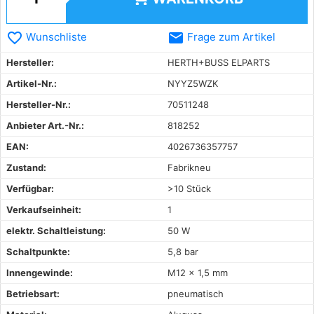
favorite_border
email
Wunschliste
Frage zum Artikel
Hersteller:
HERTH+BUSS ELPARTS
Artikel-Nr.:
NYYZ5WZK
Hersteller-Nr.:
70511248
Anbieter Art.-Nr.:
818252
EAN:
4026736357757
Zustand:
Fabrikneu
Verfügbar:
>10 Stück
Verkaufseinheit:
1
elektr. Schaltleistung:
50 W
Schaltpunkte:
5,8 bar
Innengewinde:
M12 x 1,5 mm
Betriebsart:
pneumatisch