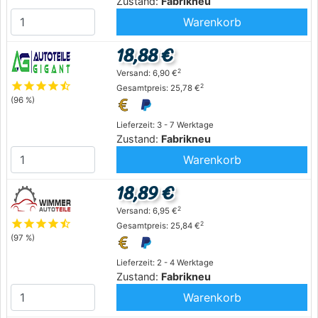
Zustand:
Fabrikneu
Warenkorb
18,88 €
2
Versand: 6,90 €
star
star
star
star
star_half
2
Gesamtpreis: 25,78 €
(96 %)
Lieferzeit: 3 - 7 Werktage
Zustand:
Fabrikneu
Warenkorb
18,89 €
2
Versand: 6,95 €
star
star
star
star
star_half
2
Gesamtpreis: 25,84 €
(97 %)
Lieferzeit: 2 - 4 Werktage
Zustand:
Fabrikneu
Warenkorb