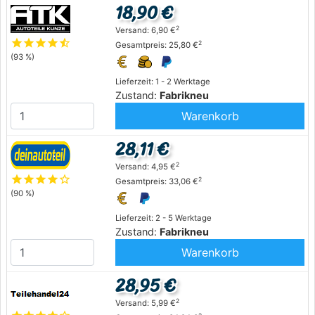
18,90 €
2
Versand: 6,90 €
star
star
star
star
star_half
2
Gesamtpreis: 25,80 €
(93 %)
Lieferzeit: 1 - 2 Werktage
Zustand:
Fabrikneu
Warenkorb
28,11 €
2
Versand: 4,95 €
star
star
star
star
star_outline
2
Gesamtpreis: 33,06 €
(90 %)
Lieferzeit: 2 - 5 Werktage
Zustand:
Fabrikneu
Warenkorb
28,95 €
2
Versand: 5,99 €