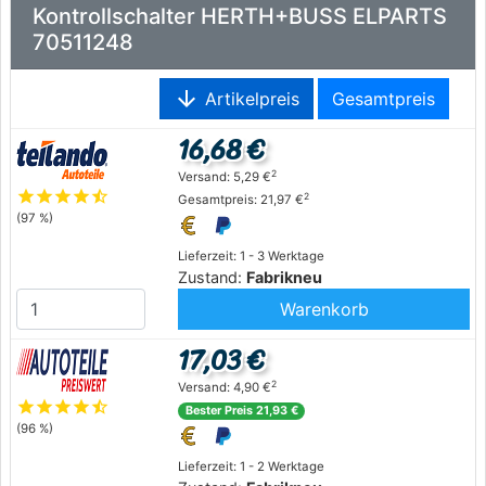
Kontrollschalter HERTH+BUSS ELPARTS
70511248
arrow_downward
Artikelpreis
Gesamtpreis
16,68 €
2
Versand: 5,29 €
star
star
star
star
star_half
2
Gesamtpreis: 21,97 €
(97 %)
Lieferzeit: 1 - 3 Werktage
Zustand:
Fabrikneu
Warenkorb
17,03 €
2
Versand: 4,90 €
star
star
star
star
star_half
Bester Preis 21,93 €
(96 %)
Lieferzeit: 1 - 2 Werktage