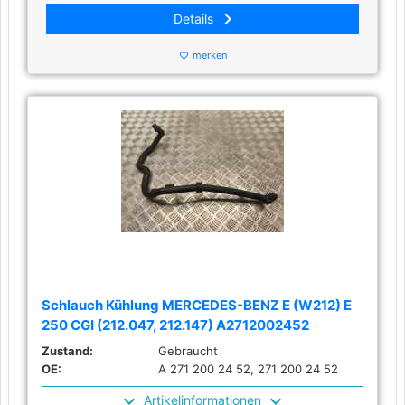
keyboard_arrow_right
Details
merken
favorite_border
Schlauch Kühlung MERCEDES-BENZ E (W212) E
250 CGI (212.047, 212.147) A2712002452
Zustand:
Gebraucht
OE:
A 271 200 24 52, 271 200 24 52
Artikelinformationen