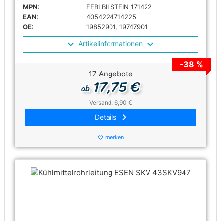
MPN:
FEBI BILSTEIN 171422
EAN:
4054224714225
OE:
19852901, 19747901
Artikelinformationen
-38 %
17 Angebote
17,75 €
ab
Versand: 6,90 €
keyboard_arrow_right
Details
merken
favorite_border