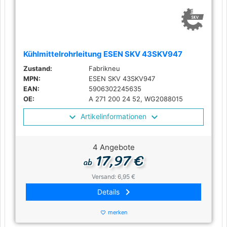
Kühlmittelrohrleitung ESEN SKV 43SKV947
Zustand:
Fabrikneu
MPN:
ESEN SKV 43SKV947
EAN:
5906302245635
OE:
A 271 200 24 52, WG2088015
Artikelinformationen
4 Angebote
17,97 €
ab
Versand: 6,95 €
keyboard_arrow_right
Details
merken
favorite_border