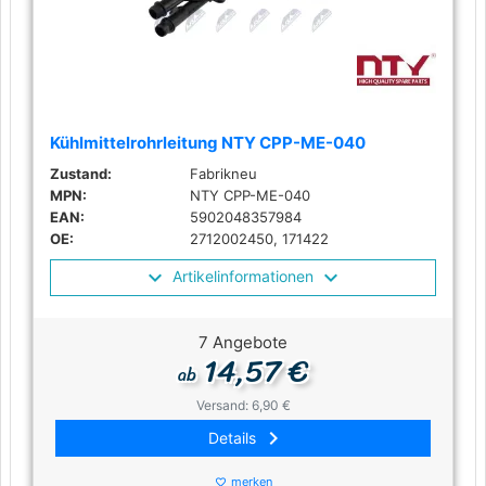
Kühlmittelrohrleitung NTY CPP-ME-040
Zustand:
Fabrikneu
MPN:
NTY CPP-ME-040
EAN:
5902048357984
OE:
2712002450, 171422
Artikelinformationen
7 Angebote
14,57 €
ab
Versand: 6,90 €
keyboard_arrow_right
Details
merken
favorite_border