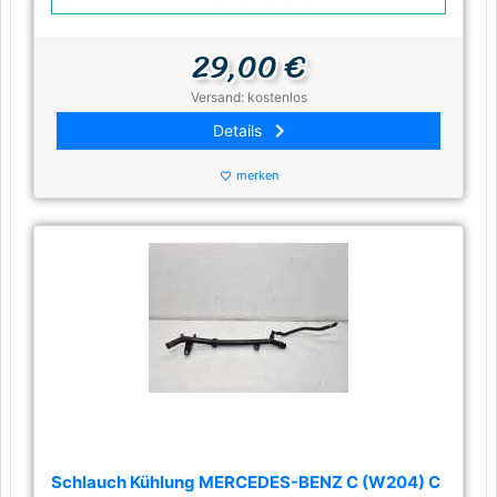
29,00 €
Versand: kostenlos
keyboard_arrow_right
Details
merken
favorite_border
Schlauch Kühlung MERCEDES-BENZ C (W204) C