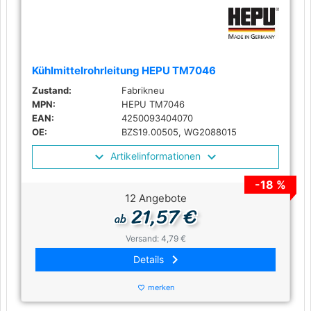
Kühlmittelrohrleitung HEPU TM7046
Zustand:
Fabrikneu
MPN:
HEPU TM7046
EAN:
4250093404070
OE:
BZS19.00505, WG2088015
Artikelinformationen
-18 %
12 Angebote
21,57 €
ab
Versand: 4,79 €
keyboard_arrow_right
Details
merken
favorite_border