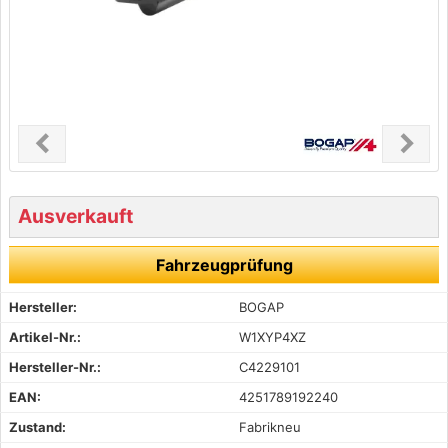
chevron_left
chevron_right
Previous
Next
Ausverkauft
Fahrzeugprüfung
Hersteller:
BOGAP
Artikel-Nr.:
W1XYP4XZ
Hersteller-Nr.:
C4229101
EAN:
4251789192240
Zustand:
Fabrikneu