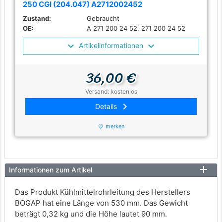
250 CGI (204.047) A2712002452
Zustand:
Gebraucht
OE:
A 271 200 24 52, 271 200 24 52
Artikelinformationen
36,00 €
Versand: kostenlos
keyboard_arrow_right
Details
merken
favorite_border
Informationen zum Artikel
Das Produkt Kühlmittelrohrleitung des Herstellers
BOGAP hat eine Länge von 530 mm. Das Gewicht
beträgt 0,32 kg und die Höhe lautet 90 mm.