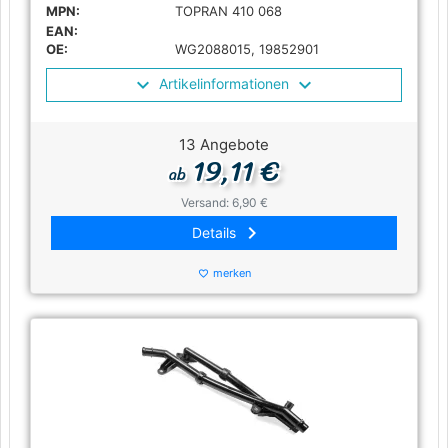
MPN:
TOPRAN 410 068
EAN:
OE:
WG2088015, 19852901
Artikelinformationen
13 Angebote
19,11 €
ab
Versand: 6,90 €
keyboard_arrow_right
Details
merken
favorite_border