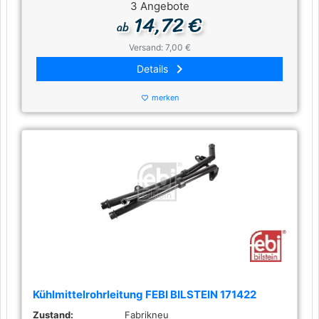
3 Angebote
14,72 €
ab
Versand: 7,00 €
keyboard_arrow_right
Details
merken
favorite_border
Kühlmittelrohrleitung FEBI BILSTEIN 171422
Zustand:
Fabrikneu