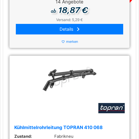
14 Angebote
18,87 €
ab
Versand: 5,29 €
keyboard_arrow_right
Details
merken
favorite_border
Kühlmittelrohrleitung TOPRAN 410 068
Zustand:
Fabrikneu