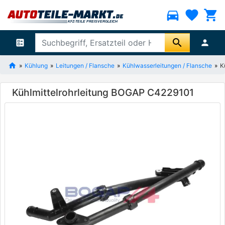
directions_car
favorite
shopping_cart
search
ballot
person
Kühlung
Leitungen / Flansche
Kühlwasserleitungen / Flansche
K
Kühlmittelrohrleitung BOGAP C4229101