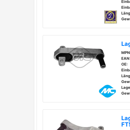
Einb
Einb
Läng
Gewi
La
MPN
EAN
OE:
Einb
Läng
Gewi
Lage
Gewi
La
FT