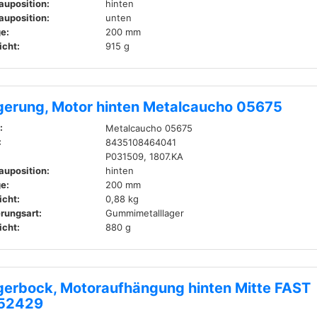
auposition:
hinten
auposition:
unten
e:
200 mm
cht:
915 g
gerung, Motor hinten Metalcaucho 05675
:
Metalcaucho 05675
:
8435108464041
P031509, 1807.KA
auposition:
hinten
e:
200 mm
cht:
0,88 kg
rungsart:
Gummimetalllager
cht:
880 g
gerbock, Motoraufhängung hinten Mitte FAST
52429