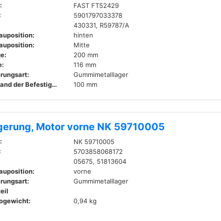
:
FAST FT52429
:
5901797033378
430331, R59787/A
auposition:
hinten
auposition:
Mitte
e:
200 mm
:
116 mm
rungsart:
Gummimetalllager
Abstand der Befestigungsbohrungen:
100 mm
gerung, Motor vorne NK 59710005
:
NK 59710005
:
5703858068172
05675, 51813604
auposition:
vorne
rungsart:
Gummimetalllager
eil
ogewicht:
0,94 kg