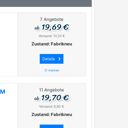
7 Angebote
19,69 €
ab
Versand: 10,10 €
Zustand: Fabrikneu
keyboard_arrow_right
Details
merken
favorite_border
11 Angebote
UM
19,70 €
ab
Versand: 6,90 €
Zustand: Fabrikneu