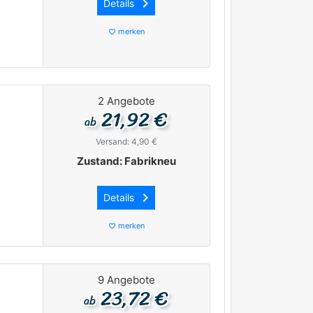
keyboard_arrow_right
Details
merken
favorite_border
2 Angebote
21,92 €
ab
Versand: 4,90 €
Zustand: Fabrikneu
keyboard_arrow_right
Details
merken
favorite_border
9 Angebote
23,72 €
ab