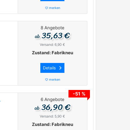
merken
favorite_border
8 Angebote
35,63 €
ab
Versand: 6,90 €
Zustand: Fabrikneu
keyboard_arrow_right
Details
merken
favorite_border
-51 %
6 Angebote
-
36,90 €
ab
Versand: 5,90 €
Zustand: Fabrikneu