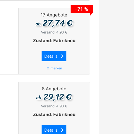
-71 %
17 Angebote
27,74 €
ab
Versand: 4,90 €
Zustand: Fabrikneu
keyboard_arrow_right
Details
merken
favorite_border
8 Angebote
29,12 €
ab
Versand: 4,90 €
Zustand: Fabrikneu
keyboard_arrow_right
Details