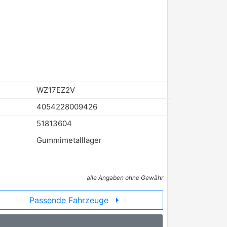
WZ17EZ2V
4054228009426
51813604
Gummimetalllager
alle Angaben ohne Gewähr
arrow_right
Passende Fahrzeuge