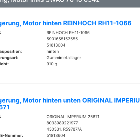
gerung, Motor hinten REINHOCH RH11-1066
:
REINHOCH RH11-1066
:
5901655152555
51813604
auposition:
hinten
rungsart:
Gummimetalllager
cht:
910 g
gerung, Motor hinten unten ORIGINAL IMPERI
671
:
ORIGINAL IMPERIUM 25671
:
8033989221977
430331, R59787/A
OE-Nummer:
51813604