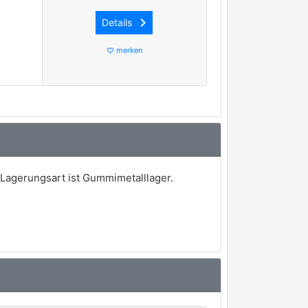
keyboard_arrow_right
Details
merken
favorite_border
Lagerungsart ist Gummimetalllager.