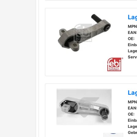
La
MPN
EAN
OE:
Einb
Lage
La
MPN
EAN
OE:
Einb
Lage
Geb