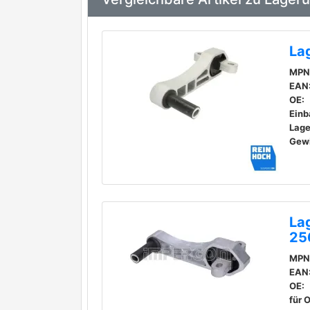
La
MPN
EAN
OE:
Einb
Lage
Gewi
La
25
MPN
EAN
OE:
für 