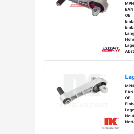
MPN
EAN
OE:
Einb
Einb
Läng
Höhe
Lage
La
MPN
EAN
OE:
Einb
Lage
Neut
Nett