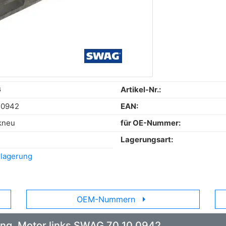
G
Artikel-Nr.:
 0942
EAN:
kneu
für OE-Nummer:
Lagerungsart:
lagerung
arrow_right
OEM-Nummern
ung, Motor links SWAG 70 10 0942