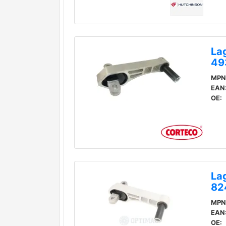
La
49
MPN
EAN
OE:
La
82
MPN
EAN
OE: