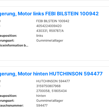
gerung, Motor links FEBI BILSTEIN 100942
:
FEBI BILSTEIN 100942
:
4054224009420
430331, R59787/A
auposition:
links
rungsart:
Gummimetalllager
Serviceinformation beachten
gerung, Motor hinten HUTCHINSON 594477
:
HUTCHINSON 594477
:
3159750807968
2700058, 51805434
auposition:
hinten
rungsart:
Gummimetalllager
rauchsnummer:
594477