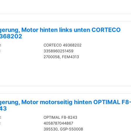
gerung, Motor hinten links unten CORTECO
368202
:
CORTECO 49368202
:
3358960251459
2700058, FEM4313
gerung, Motor motorseitig hinten OPTIMAL F8
43
:
OPTIMAL F8-8243
:
4058787044867
395530, GSP-550008