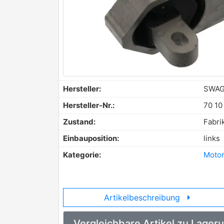
Hersteller:
SWA
Hersteller-Nr.:
70 10
Zustand:
Fabri
Einbauposition:
links
Kategorie:
Motor
arrow_right
Artikelbeschreibung
Vergleichbare Artikel zu Lager