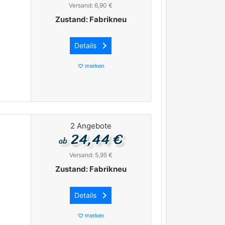
Versand: 6,90 €
Zustand: Fabrikneu
keyboard_arrow_right
Details
merken
favorite_border
2 Angebote
24,44 €
ab
Versand: 5,95 €
Zustand: Fabrikneu
keyboard_arrow_right
Details
merken
favorite_border