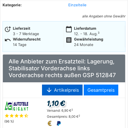
Kategorie:
Einzelteile
alle Angaben ohne Gewähr
more_time
calendar_today
Lieferzeit
Lieferdatum
3
3 - 7 Werktage
12. - 18. Aug.
undo
receipt
Widerrufsrecht
Gewährleistung
14 Tage
24 Monate
Alle Anbieter zum Ersatzteil: Lagerung,
Stabilisator Vorderachse links
Vorderachse rechts außen GSP 512847
arrow_downward
Artikelpreis
Gesamtpreis
1,10 €
2
Versand: 6,90 €
star
star
star
star
star_half
2
Gesamtpreis: 8,00 €
(96 %)