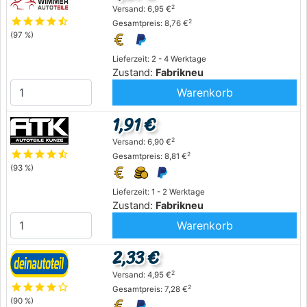
2
Versand: 6,95 €
star
star
star
star
star_half
2
Gesamtpreis: 8,76 €
(97 %)
Lieferzeit: 2 - 4 Werktage
Zustand:
Fabrikneu
Warenkorb
1,91 €
2
Versand: 6,90 €
star
star
star
star
star_half
2
Gesamtpreis: 8,81 €
(93 %)
Lieferzeit: 1 - 2 Werktage
Zustand:
Fabrikneu
Warenkorb
2,33 €
2
Versand: 4,95 €
star
star
star
star
star_outline
2
Gesamtpreis: 7,28 €
(90 %)