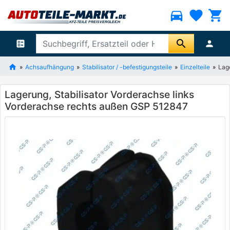
directions_car
favorite
shopping_cart
search
ballot
person
Achsaufhängung
Stabilisator / -befestigungsteile
Einzelteile
Lag
Lagerung, Stabilisator Vorderachse links
Vorderachse rechts außen GSP 512847