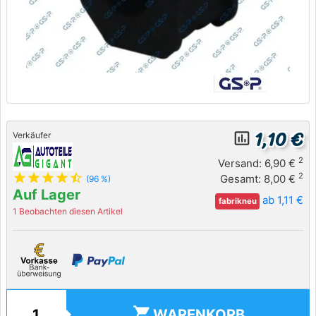
1,10 €
insert_chart_outlined
Verkäufer
2
Versand: 6,90 €
star
star
star
star
star_half
2
Gesamt: 8,00 €
(96 %)
Auf Lager
ab 1,11 €
fabrikneu
1 Beobachten diesen Artikel
shopping_cart
WARENKORB