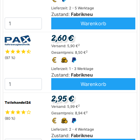
Lieferzeit: 2 - 5 Werktage
Zustand:
Fabrikneu
Warenkorb
2,60 €
2
Versand: 5,90 €
star
star
star
star
star_half
2
Gesamtpreis: 8,50 €
(97 %)
Lieferzeit: 1 - 3 Werktage
Zustand:
Fabrikneu
Warenkorb
2,95 €
2
Versand: 5,99 €
star
star
star
star
star_outline
2
Gesamtpreis: 8,94 €
(80 %)
Lieferzeit: 2 - 4 Werktage
Zustand:
Fabrikneu