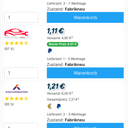
Lieferzeit: 3 - 7 Werktage
Zustand:
Fabrikneu
Warenkorb
1,11 €
2
Versand: 4,90 €
star
star
star
star
star_half
Bester Preis 6,01 €
(97 %)
Lieferzeit: 1 - 3 Werktage
Zustand:
Fabrikneu
Warenkorb
1,21 €
2
Versand: 6,00 €
star
star
star
star
star_half
2
Gesamtpreis: 7,21 €
(95 %)
Lieferzeit: 2 - 3 Werktage
Zustand:
Fabrikneu