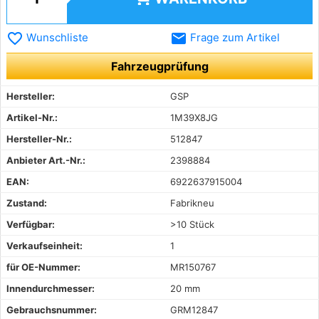
favorite_border
email
Wunschliste
Frage zum Artikel
Fahrzeugprüfung
Hersteller:
GSP
Artikel-Nr.:
1M39X8JG
Hersteller-Nr.:
512847
Anbieter Art.-Nr.:
2398884
EAN:
6922637915004
Zustand:
Fabrikneu
Verfügbar:
>10 Stück
Verkaufseinheit:
1
für OE-Nummer:
MR150767
Innendurchmesser:
20 mm
Gebrauchsnummer:
GRM12847