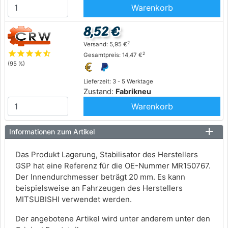
Warenkorb
8,52 €
2
Versand: 5,95 €
star
star
star
star
star_half
2
Gesamtpreis: 14,47 €
(95 %)
Lieferzeit: 3 - 5 Werktage
Zustand:
Fabrikneu
Warenkorb
Informationen zum Artikel
Das Produkt Lagerung, Stabilisator des Herstellers
GSP hat eine Referenz für die OE-Nummer MR150767.
Der Innendurchmesser beträgt 20 mm. Es kann
beispielsweise an Fahrzeugen des Herstellers
MITSUBISHI verwendet werden.
Der angebotene Artikel wird unter anderem unter den