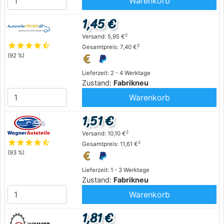
Warenkorb
1,45 €
2
Versand: 5,95 €
star
star
star
star
star_half
2
Gesamtpreis: 7,40 €
(92 %)
Lieferzeit: 2 - 4 Werktage
Zustand:
Fabrikneu
Warenkorb
1,51 €
2
Versand: 10,10 €
star
star
star
star
star_half
2
Gesamtpreis: 11,61 €
(93 %)
Lieferzeit: 1 - 3 Werktage
Zustand:
Fabrikneu
Warenkorb
1,81 €