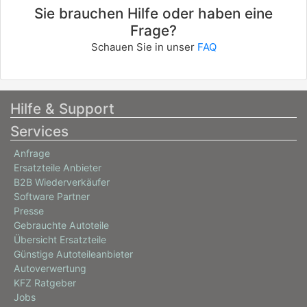
Sie brauchen Hilfe oder haben eine
Frage?
Schauen Sie in unser
FAQ
Hilfe & Support
Services
Anfrage
Ersatzteile Anbieter
B2B Wiederverkäufer
Software Partner
Presse
Gebrauchte Autoteile
Übersicht Ersatzteile
Günstige Autoteileanbieter
Autoverwertung
KFZ Ratgeber
Jobs