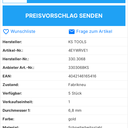
PREISVORSCHLAG SENDEN
favorite_border
email
Wunschliste
Frage zum Artikel
Hersteller:
KS TOOLS
Artikel-Nr.:
4EYWRVE1
Hersteller-Nr.:
330.3068
Anbieter Art.-Nr.:
3303068KS
EAN:
4042146165416
Zustand:
Fabrikneu
Verfügbar:
5 Stück
Verkaufseinheit:
1
Durchmesser 1:
6,8 mm
Farbe:
gold
Material:
Schnellarbeitsstahl