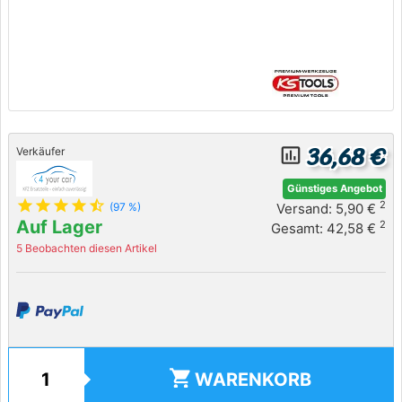
36,68 €
insert_chart_outlined
Verkäufer
Günstiges Angebot
star
star
star
star
star_half
2
Versand: 5,90 €
(97 %)
Auf Lager
2
Gesamt: 42,58 €
5 Beobachten diesen Artikel
shopping_cart
WARENKORB