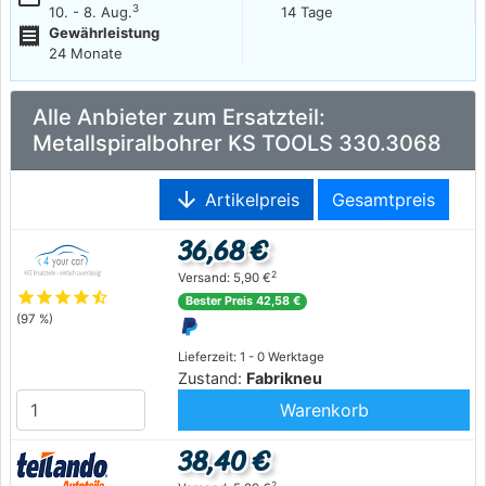
3
10. - 8. Aug.
14 Tage
receipt
Gewährleistung
24 Monate
Alle Anbieter zum Ersatzteil:
Metallspiralbohrer KS TOOLS 330.3068
arrow_downward
Artikelpreis
Gesamtpreis
36,68 €
2
Versand: 5,90 €
star
star
star
star
star_half
Bester Preis 42,58 €
(97 %)
Lieferzeit: 1 - 0 Werktage
Zustand:
Fabrikneu
Warenkorb
38,40 €
2