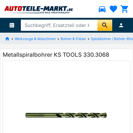
directions_car
favorite
shopping_cart
search
ballot
person
Werkzeuge & Maschinen
Bohrer & Fräser
Spiralbohrer / Bohrer-Bits
Metallspiralbohrer KS TOOLS 330.3068