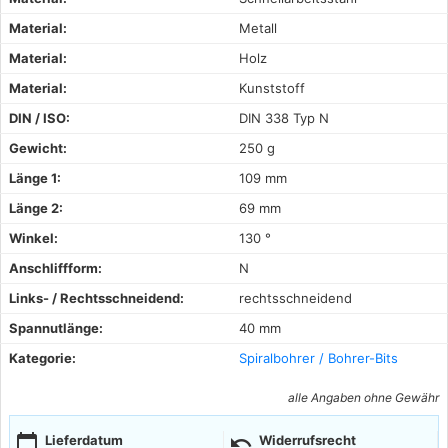
Material:
Metall
Material:
Holz
Material:
Kunststoff
DIN / ISO:
DIN 338 Typ N
Gewicht:
250 g
Länge 1:
109 mm
Länge 2:
69 mm
Winkel:
130 °
Anschliffform:
N
Links- / Rechtsschneidend:
rechtsschneidend
Spannutlänge:
40 mm
Kategorie:
Spiralbohrer / Bohrer-Bits
alle Angaben ohne Gewähr
calendar_today
undo
Lieferdatum
Widerrufsrecht