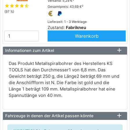
Versand: 5,29 €
star
star
star
star
star_half
2
Gesamtpreis: 43,69 €
(97 %)
Lieferzeit: 1 - 3 Werktage
Zustand:
Fabrikneu
Warenkorb
Informationen zum Artikel
Das Produkt Metallspiralbohrer des Herstellers KS
TOOLS hat den Durchmesser1 von 6,8 mm. Das
Gewicht beträgt 250 g, die Länge2 beträgt 69 mm und
die Anschliffform ist N. Die Farbe ist gold und die
Länge 1 beträgt 109 mm. Metallspiralbohrer hat eine
Spannutlänge von 40 mm.
Fahrzeuge in denen der Artikel passen könnte