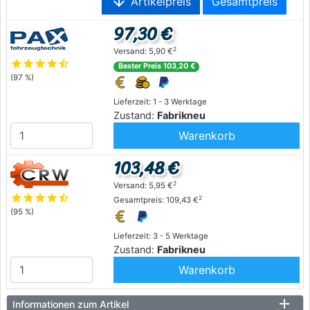
arrow_downward
Artikelpreis
Gesamtpreis
97,30 €
2
Versand: 5,90 €
star
star
star
star
star_half
Bester Preis 103,20 €
(97 %)
Lieferzeit: 1 - 3 Werktage
Zustand:
Fabrikneu
Warenkorb
103,48 €
2
Versand: 5,95 €
star
star
star
star
star_half
2
Gesamtpreis: 109,43 €
(95 %)
Lieferzeit: 3 - 5 Werktage
Zustand:
Fabrikneu
Warenkorb
Informationen zum Artikel