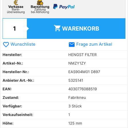
shopping_cart
WARENKORB
favorite_border
email
Wunschliste
Frage zum Artikel
Hersteller:
HENGST FILTER
Artikel-Nr.:
NMZY1ZY
Hersteller-Nr.:
EAS904M01 D897
Anbieter Art.-Nr.:
5325141
EAN:
4030776088519
Zustand:
Fabrikneu
Verfügbar:
3 Stück
Verkaufseinheit:
1
Höhe:
125 mm