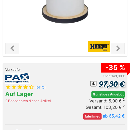
chevron_left
chevron_right
Previous
Next
-35 %
Verkäufer
UVP: 149,00 €
97,30 €
insert_chart_outlined
star
star
star
star
star_half
(97 %)
Auf Lager
Günstiges Angebot
2
Versand: 5,90 €
2 Beobachten diesen Artikel
2
Gesamt: 103,20 €
ab 65,42 €
fabrikneu