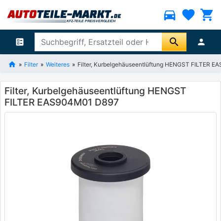
directions_car
favorite
shopping_cart
search
ballot
person
Filter
Weiteres
Filter, Kurbelgehäuseentlüftung HENGST FILTER 
Filter, Kurbelgehäuseentlüftung HENGST
FILTER EAS904M01 D897