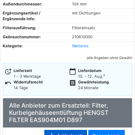
Außendurchmesser:
104 mm
Ergänzungsartikel /
mit Dichtungen
Ergänzende Info:
Filterausführung:
Filtereinsatz
Gebrauchsnummer:
210610000
Kategorie:
Weiteres
alle Angaben ohne Gewähr
more_time
calendar_today
Lieferzeit
Lieferdatum
3
1 - 3 Werktage
10. - 12. Aug.
undo
receipt
Widerrufsrecht
Gewährleistung
14 Tage
24 Monate
Alle Anbieter zum Ersatzteil: Filter,
Kurbelgehäuseentlüftung HENGST
FILTER EAS904M01 D897