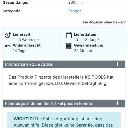
Gesamtlänge:
200 mm
Kategorie:
Zangen
alle Angaben ohne Gewähr
more_time
calendar_today
Lieferzeit
Lieferdatum
3
1 - 3 Werktage
10. - 12. Aug.
undo
receipt
Widerrufsrecht
Gewährleistung
14 Tage
24 Monate
Informationen zum Artikel
Das Produkt Pinzette des Herstellers KS TOOLS hat
eine Form von gerade. Das Gewicht beträgt 50 g.
Fahrzeuge in denen der Artikel passen könnte
WICHTIG!
Die Fahrzeugprüfung ist nur eine
Auswahlhilfe. Diese gibt keine Garantie, dass das