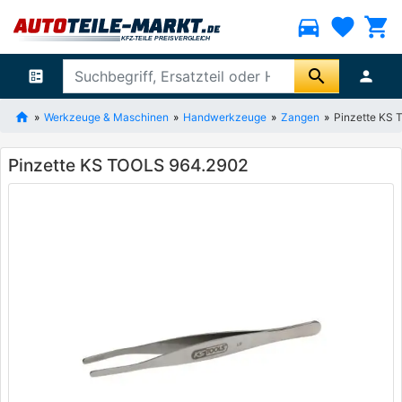
directions_car
favorite
shopping_cart
search
ballot
person
Werkzeuge & Maschinen
Handwerkzeuge
Zangen
Pinzette KS
Pinzette KS TOOLS 964.2902