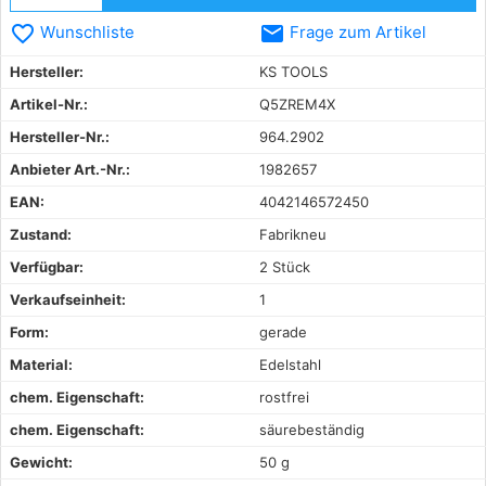
favorite_border
email
Wunschliste
Frage zum Artikel
Hersteller:
KS TOOLS
Artikel-Nr.:
Q5ZREM4X
Hersteller-Nr.:
964.2902
Anbieter Art.-Nr.:
1982657
EAN:
4042146572450
Zustand:
Fabrikneu
Verfügbar:
2 Stück
Verkaufseinheit:
1
Form:
gerade
Material:
Edelstahl
chem. Eigenschaft:
rostfrei
chem. Eigenschaft:
säurebeständig
Gewicht:
50 g