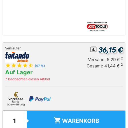
36,15 €
insert_chart_outlined
Verkäufer
2
Versand: 5,29 €
star
star
star
star
star_half
2
Gesamt: 41,44 €
(97 %)
Auf Lager
7 Beobachten diesen Artikel
shopping_cart
WARENKORB