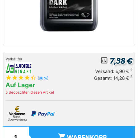
7,38 €
insert_chart_outlined
Verkäufer
2
Versand: 6,90 €
star
star
star
star
star_half
2
Gesamt: 14,28 €
(96 %)
Auf Lager
5 Beobachten diesen Artikel
shopping_cart
WARENKORB