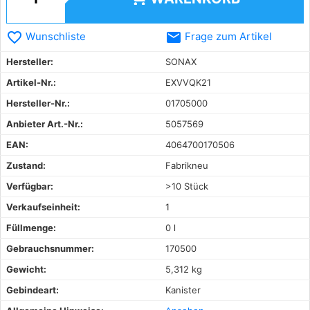
favorite_border
email
Wunschliste
Frage zum Artikel
Hersteller:
SONAX
Artikel-Nr.:
EXVVQK21
Hersteller-Nr.:
01705000
Anbieter Art.-Nr.:
5057569
EAN:
4064700170506
Zustand:
Fabrikneu
Verfügbar:
>10 Stück
Verkaufseinheit:
1
Füllmenge:
0 l
Gebrauchsnummer:
170500
Gewicht:
5,312 kg
Gebindeart:
Kanister