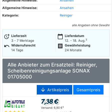
Allgemeine Hinweise:
Ansehen
Allgemeine Hinweise:
Ansehen
Kategorie:
Reiniger
alle Angaben ohne Gewähr
more_time
calendar_today
Lieferzeit
Lieferdatum
3
3 - 7 Werktage
12. - 18. Aug.
undo
receipt
Widerrufsrecht
Gewährleistung
14 Tage
24 Monate
Alle Anbieter zum Ersatzteil: Reiniger,
Scheibenreinigungsanlage SONAX
01705000
arrow_downward
Artikelpreis
Gesamtpreis
7,38 €
2
Versand: 6,90 €