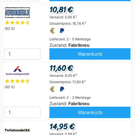
10,81 €
2
Versand: 5,95 €
star
star
star
star
star_half
2
Gesamtpreis: 16,76 €
(93 %)
Lieferzeit: 2 - 5 Werktage
Zustand:
Fabrikneu
Warenkorb
11,60 €
2
Versand: 6,00 €
star
star
star
star
star_half
2
Gesamtpreis: 17,60 €
(95 %)
Lieferzeit: 2 - 3 Werktage
Zustand:
Fabrikneu
Warenkorb
14,95 €
2
Versand: 5,99 €