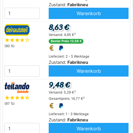
Zustand:
Fabrikneu
Warenkorb
8,63 €
2
Versand: 4,95 €
star
star
star
star
star_outline
Bester Preis 13,58 €
(90 %)
Lieferzeit: 2 - 5 Werktage
Zustand:
Fabrikneu
Warenkorb
9,48 €
2
Versand: 5,29 €
star
star
star
star
star_half
2
Gesamtpreis: 14,77 €
(97 %)
Lieferzeit: 1 - 3 Werktage
Zustand:
Fabrikneu
Warenkorb