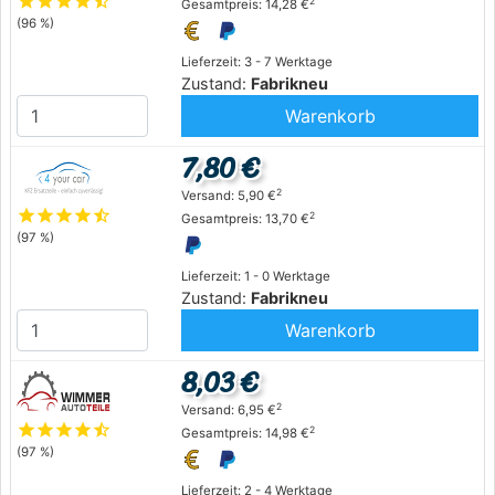
star
star
star
star
star_half
2
Gesamtpreis: 14,28 €
(96 %)
Lieferzeit: 3 - 7 Werktage
Zustand:
Fabrikneu
Warenkorb
7,80 €
2
Versand: 5,90 €
star
star
star
star
star_half
2
Gesamtpreis: 13,70 €
(97 %)
Lieferzeit: 1 - 0 Werktage
Zustand:
Fabrikneu
Warenkorb
8,03 €
2
Versand: 6,95 €
star
star
star
star
star_half
2
Gesamtpreis: 14,98 €
(97 %)
Lieferzeit: 2 - 4 Werktage