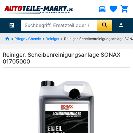
directions_car
favorite
shopping_cart
search
ballot
person
Pflege / Chemie
Reiniger
Reiniger, Scheibenreinigungsanlage S
Reiniger, Scheibenreinigungsanlage SONAX
01705000