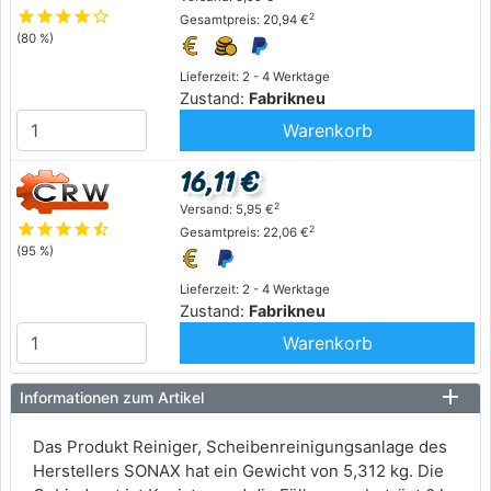
star
star
star
star
star_outline
2
Gesamtpreis: 20,94 €
(80 %)
Lieferzeit: 2 - 4 Werktage
Zustand:
Fabrikneu
Warenkorb
16,11 €
2
Versand: 5,95 €
star
star
star
star
star_half
2
Gesamtpreis: 22,06 €
(95 %)
Lieferzeit: 2 - 4 Werktage
Zustand:
Fabrikneu
Warenkorb
Informationen zum Artikel
Das Produkt Reiniger, Scheibenreinigungsanlage des
Herstellers SONAX hat ein Gewicht von 5,312 kg. Die