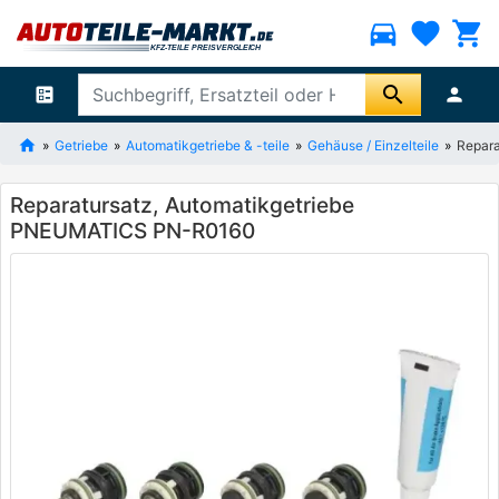
directions_car
favorite
shopping_cart
search
ballot
person
Getriebe
Automatikgetriebe & -teile
Gehäuse / Einzelteile
Repar
Reparatursatz, Automatikgetriebe
PNEUMATICS PN-R0160