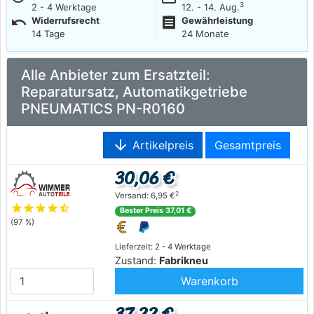
3
2 - 4 Werktage
12. - 14. Aug.
undo
receipt
Widerrufsrecht
Gewährleistung
14 Tage
24 Monate
Alle Anbieter zum Ersatzteil:
Reparatursatz, Automatikgetriebe
PNEUMATICS PN-R0160
arrow_downward
Artikelpreis
Gesamtpreis
30,06 €
2
Versand: 6,95 €
star
star
star
star
star_half
Bester Preis 37,01 €
(97 %)
Lieferzeit: 2 - 4 Werktage
Zustand:
Fabrikneu
Warenkorb