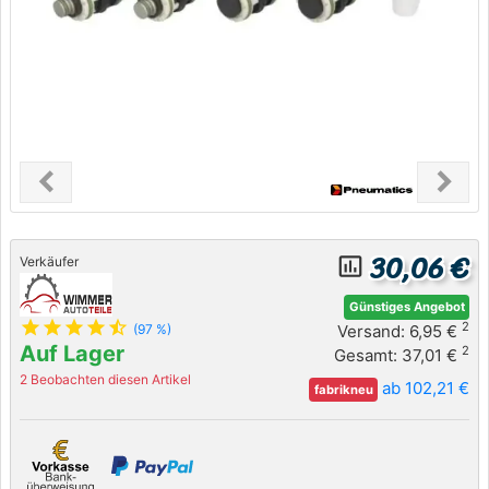
chevron_left
chevron_right
Previous
Next
30,06 €
insert_chart_outlined
Verkäufer
Günstiges Angebot
star
star
star
star
star_half
2
Versand: 6,95 €
(97 %)
Auf Lager
2
Gesamt: 37,01 €
2 Beobachten diesen Artikel
ab 102,21 €
fabrikneu