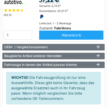
37,22 €
2
Versand: 4,79 €
star
star
star
star
star_half
2
Gesamtpreis: 42,01 €
(93 %)
Lieferzeit: 1 - 3 Werktage
Zustand:
Fabrikneu
Warenkorb
OEM- / Vergleichsnummern
Baugleiche Artikel anderer Hersteller
Fahrzeuge in denen der Artikel passen könnte
WICHTIG!
Die Fahrzeugprüfung ist nur eine
Auswahlhilfe. Diese gibt keine Garantie, dass das
ausgewählte Ersatzteil auch in Ihr Fahrzeug
passt. Wenn möglich vergleichen Sie bitte
vorhandene OE-Teilenummern.