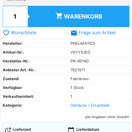
shopping_cart
WARENKORB
favorite_border
email
Wunschliste
Frage zum Artikel
Hersteller:
PNEUMATICS
Artikel-Nr.:
VKYY5JEG
Hersteller-Nr.:
PN-R0160
Anbieter Art.-Nr.:
7621971
Zustand:
Fabrikneu
Verfügbar:
1 Stück
Verkaufseinheit:
1
Kategorie:
Gehäuse / Einzelteile
alle Angaben ohne Gewähr
more_time
calendar_today
Lieferzeit
Lieferdatum