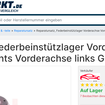
& -teile
Reparatursatz
Reparatursatz, Federbeinstützlager Vorderachse Vo
Federbeinstützlager Vo
hts Vorderachse links
Verkäufer
star
star
star
star
star_half
Auf Lager
7 Beobachten diese