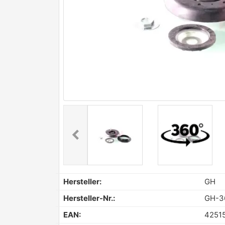
chevron_left
Previous
Hersteller:
GH
Hersteller-Nr.:
GH-3
EAN:
4251