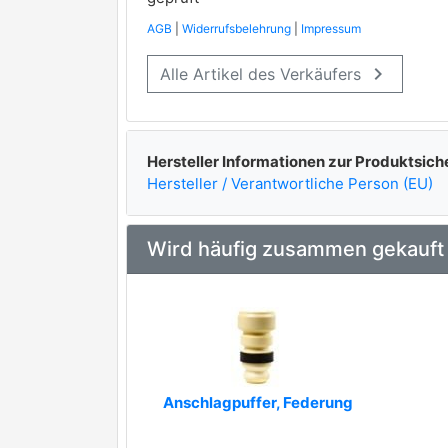
AGB
|
Widerrufsbelehrung
|
Impressum
VAICO
premium Marke
keyboard_arrow_right
Alle Artikel des Verkäufers
SWAG
METZGER AUTOTEILE
Hersteller Informationen zur Produktsich
AKRON-MALÒ
Hersteller / Verantwortliche Person (EU)
ASAM AUTOMOTIVE
Wird häufig zusammen gekauft
Aslyx
BBR Automotive
BGA
BIRTH
Anschlagpuffer, Federung
BOGE
premium Marke
CAUTEX