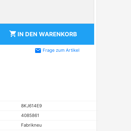
shopping_cart
IN DEN
WARENKORB
email
Frage zum Artikel
8KJ614E9
4085861
Fabrikneu