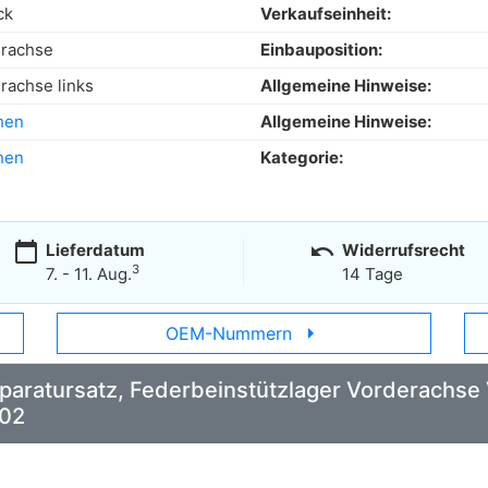
ck
Verkaufseinheit:
rachse
Einbauposition:
rachse links
Allgemeine Hinweise:
hen
Allgemeine Hinweise:
hen
Kategorie:
calendar_today
undo
Lieferdatum
Widerrufsrecht
3
7. - 11. Aug.
14 Tage
arrow_right
OEM-Nummern
Reparatursatz, Federbeinstützlager Vorderachse
902