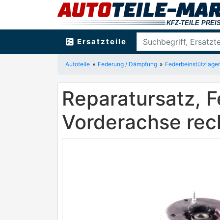
ballot
Ersatzteile
Autoteile
Federung / Dämpfung
Federbeinstützlager 
Reparatursatz, 
Vorderachse rec