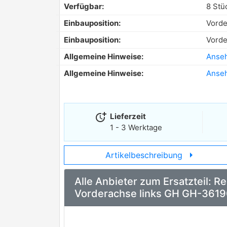
Verfügbar:
8 Stü
Einbauposition:
Vorde
Einbauposition:
Vorde
Allgemeine Hinweise:
Anse
Allgemeine Hinweise:
Anse
more_time
Lieferzeit
1 - 3 Werktage
arrow_right
Artikelbeschreibung
Alle Anbieter zum Ersatzteil: 
Vorderachse links GH GH-361