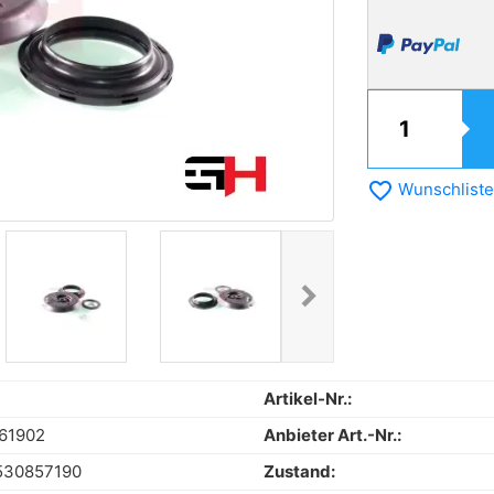
favorite_border
Wunschliste
chevron_right
Next
Artikel-Nr.:
61902
Anbieter Art.-Nr.:
530857190
Zustand: