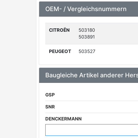
OEM- / Vergleichsnummern
CITROËN
503180
503891
PEUGEOT
503527
Baugleiche Artikel anderer Hers
GSP
SNR
DENCKERMANN
MAXGEAR