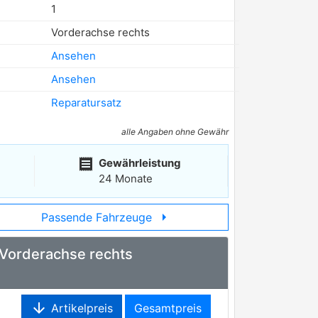
1
Vorderachse rechts
Ansehen
Ansehen
Reparatursatz
alle Angaben ohne Gewähr
receipt
Gewährleistung
24 Monate
arrow_right
Passende Fahrzeuge
 Vorderachse rechts
arrow_downward
Artikelpreis
Gesamtpreis