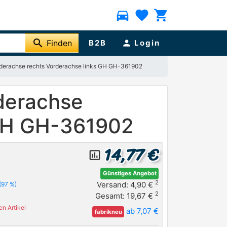
directions_car
favorite
shopping_cart
search
Finden
B2B
person
Login
rderachse rechts Vorderachse links GH GH-361902
rderachse
 GH GH-361902
14,77 €
insert_chart_outlined
Günstiges Angebot
2
Versand: 4,90 €
(97 %)
2
Gesamt: 19,67 €
n Artikel
ab 7,07 €
fabrikneu