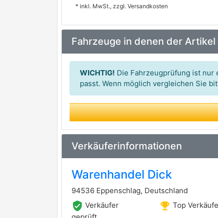
* inkl. MwSt., zzgl. Versandkosten
3RG
premium Marke
KAVO PARTS
Fahrzeuge in denen der Artikel
FEBI BILSTEIN
premium Marke
Magnum Technology
WICHTIG!
Die Fahrzeugprüfung ist nur e
CORTECO
passt. Wenn möglich vergleichen Sie b
SIDEM
KYB
premium Marke
TOPRAN
Verkäuferinformationen
HERTH+BUSS JAKOPARTS
premium Marke
Warenhandel Dick
OPTIMAL
94536 Eppenschlag, Deutschland
LEMFÖRDER
premium Marke
verified_user
emoji_events
Verkäufer
Top Verkäufe
SACHS
geprüft
premium Marke