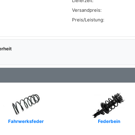
Lieferzeit:
Versandpreis:
Art.-Nr.: V42-0869
Preis/Leistung:
Art.-Nr.: 62 93 7811,62 93 7030,60 54 0014,62
93 7165,62 93 7805,62 93 7801
Art.-Nr.: 6490164
erheit
Art.-Nr.: 18383KIT,18383,19585,30119
Art.-Nr.: 101473
Art.-Nr.: AS203154
Art.-Nr.: 0011023215
Art.-Nr.: SM1409
Art.-Nr.: 59000
Fahrwerksfeder
Federbein
Art.-Nr.: 84-033-R,84-033-A,87-415-L
Art.-Nr.: 031481,031160,030436