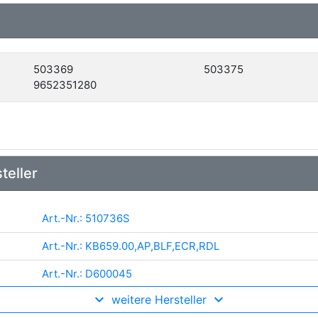
503369
503375
9652351280
teller
Art.-Nr.: 510736S
Art.-Nr.: KB659.00,AP,BLF,ECR,RDL
Art.-Nr.: D600045
weitere Hersteller
Art.-Nr.: 72-3213