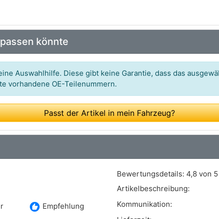
Art.-Nr.: 45255,45200
Art.-Nr.: SSM-10020
 passen könnte
Art.-Nr.: 28175,28174,10091
Art.-Nr.: A7C032
ine Auswahlhilfe. Diese gibt keine Garantie, dass das ausgewäh
itte vorhandene OE-Teilenummern.
Art.-Nr.: 80001672,80004831,80001602
Art.-Nr.: 853411 KIT,853402,853420
Passt der Artikel in mein Fahrzeug?
Art.-Nr.: SM1922
Art.-Nr.: 723 336
Art.-Nr.: J4420803
Bewertungsdetails:
4,8 von 5
Art.-Nr.: F0-0049S,F8-3012,F8-6515,F8-6562
Artikelbeschreibung:
Art.-Nr.: 34984 01
Kommunikation:
recommend
r
Empfehlung
Art.-Nr.: 802 522