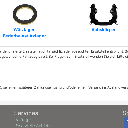
Art.-Nr.: CTSM9058
Art.-Nr.: 150604
Wälzlager,
Achskörper
Art.-Nr.: BSJ10028
Federbeinstützlager
Art.-Nr.: B1034
e identifizierte Ersatzteil auch tatsächlich dem gesuchten Ersatzteil entspricht.
Art.-Nr.: 1638380580
as gewünschte Fahrzeug passt. Bei Fragen zum Ersatzteil wenden Sie sich bitte 
Art.-Nr.: SS10332
Art.-Nr.: 10708
en
), bei einem späteren Zahlungseingang und/oder einem Versand ins Ausland ver
Art.-Nr.: GK324
Art.-Nr.: SUS1711
Art.-Nr.: GH361902
Services
S
Anfrage
Art.-Nr.: 449177
Ersatzteile Anbieter