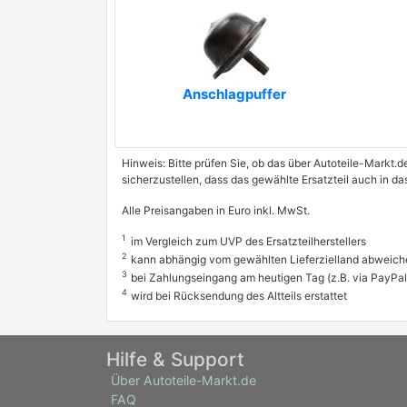
COMLINE
DACO Germany
Anschlagpuffer
DELPHI
premium Marke
DIAMAX
Hinweis: Bitte prüfen Sie, ob das über Autoteile-Markt.d
EUROREPAR
sicherzustellen, dass das gewählte Ersatzteil auch in d
Alle Preisangaben in Euro inkl. MwSt.
FAI AutoParts
1
im Vergleich zum UVP des Ersatzteilherstellers
FARE SA
2
kann abhängig vom gewählten Lieferzielland abweich
3
bei Zahlungseingang am heutigen Tag (z.B. via PayPal
GABRIEL
4
wird bei Rücksendung des Altteils erstattet
GATES
premium Marke
GH
Hilfe & Support
Über Autoteile-Markt.de
HART
FAQ