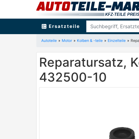
ballot
Ersatzteile
Autoteile
Motor
Kolben & -teile
Einzelteile
Repa
Reparatursatz, 
432500-10