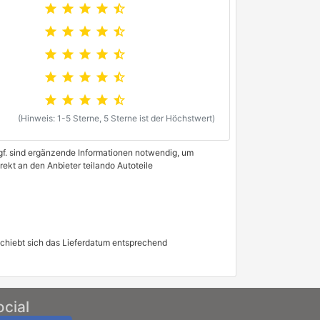
star
star
star
star
star_half
star
star
star
star
star_half
star
star
star
star
star_half
star
star
star
star
star_half
star
star
star
star
star_half
(Hinweis: 1-5 Sterne, 5 Sterne ist der Höchstwert)
 Ggf. sind ergänzende Informationen notwendig, um
rekt an den Anbieter teilando Autoteile
schiebt sich das Lieferdatum entsprechend
ocial