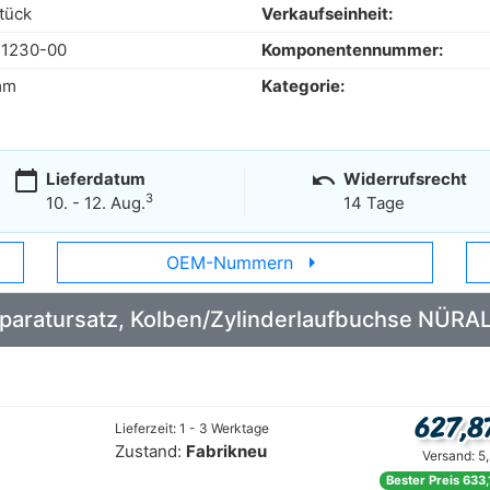
tück
Verkaufseinheit:
51230-00
Komponentennummer:
mm
Kategorie:
calendar_today
undo
Lieferdatum
Widerrufsrecht
3
10. - 12. Aug.
14 Tage
arrow_right
OEM-Nummern
 Reparatursatz, Kolben/Zylinderlaufbuchse NÜR
627,8
Lieferzeit: 1 - 3 Werktage
Zustand:
Fabrikneu
Versand: 5
Bester Preis 633,