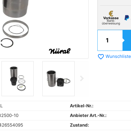
favorite_border
Wunschliste
chevron_right
Next
L
Artikel-Nr.:
32500-10
Anbieter Art.-Nr.:
426554095
Zustand: