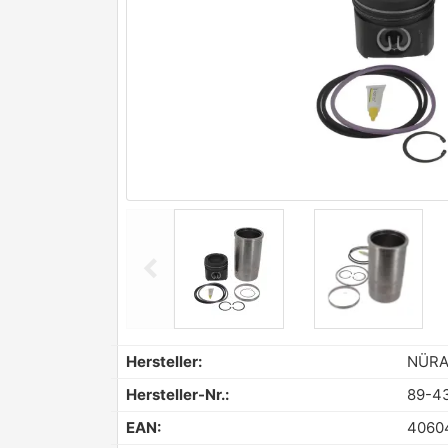
chevron_left
Previous
Hersteller:
NÜRA
Hersteller-Nr.:
89-4
EAN:
4060