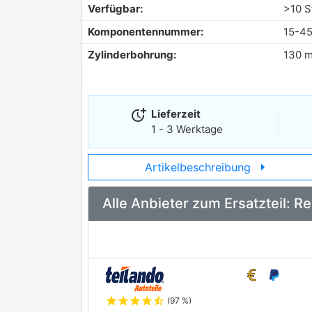
Verfügbar:
>10 S
Komponentennummer:
15-4
Zylinderbohrung:
130 
more_time
Lieferzeit
1 - 3 Werktage
arrow_right
Artikelbeschreibung
Alle Anbieter zum Ersatzteil:
star
star
star
star
star_half
(97 %)