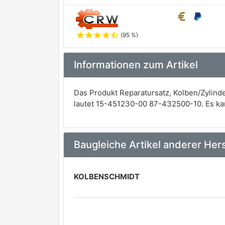
star
star
star
star
star_half
(95 %)
Informationen zum Artikel
Das Produkt Reparatursatz, Kolben/Zylin
lautet 15-451230-00 87-432500-10. Es ka
Baugleiche Artikel anderer Hers
KOLBENSCHMIDT