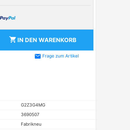
shopping_cart
IN DEN
WARENKORB
email
Frage zum Artikel
G2Z3G4MG
3690507
Fabrikneu