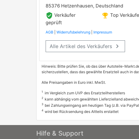
85376 Hetzenhausen, Deutschland
verified_user
emoji_events
Verkäufer
Top Verkäufe
geprüft
AGB
|
Widerrufsbelehrung
|
Impressum
keyboard_arrow_right
Alle Artikel des Verkäufers
Hinweis: Bitte prüfen Sie, ob das über Autoteile-Markt.d
sicherzustellen, dass das gewählte Ersatzteil auch in d
Alle Preisangaben in Euro inkl. MwSt.
1
im Vergleich zum UVP des Ersatzteilherstellers
2
kann abhängig vom gewählten Lieferzielland abweich
3
bei Zahlungseingang am heutigen Tag (z.B. via PayPal
4
wird bei Rücksendung des Altteils erstattet
Hilfe & Support