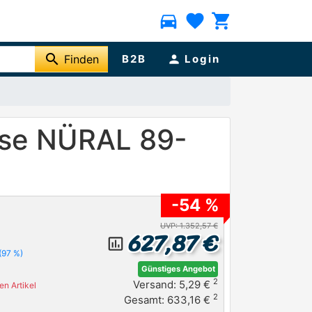
directions_car
favorite
shopping_cart
search
Finden
B2B
person
Login
hse NÜRAL 89-
-54 %
UVP: 1.352,57 €
627,87 €
insert_chart_outlined
(97 %)
Günstiges Angebot
2
Versand: 5,29 €
n Artikel
2
Gesamt: 633,16 €