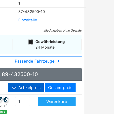
1
87-432500-10
Einzelteile
alle Angaben ohne Gewähr
receipt
Gewährleistung
24 Monate
arrow_right
Passende Fahrzeuge
AL 89-432500-10
arrow_downward
Artikelpreis
Gesamtpreis
7 €
Warenkorb
2
,29 €
16 €