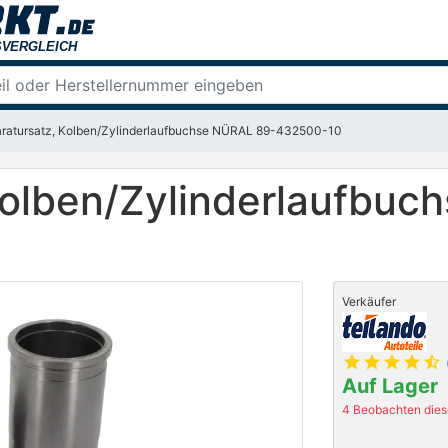
ratursatz, Kolben/Zylinderlaufbuchse NÜRAL 89-432500-10
Kolben/Zylinderlaufbuc
Verkäufer
star
star
star
star
star_half
Auf Lager
4 Beobachten diese