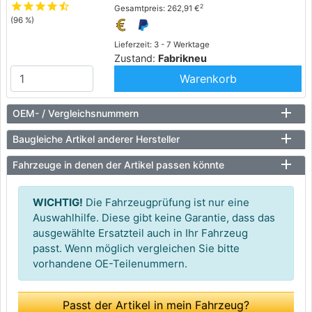
star
star
star
star
star_half
2
Gesamtpreis: 262,91 €
(96 %)
Lieferzeit: 3 - 7 Werktage
Zustand:
Fabrikneu
Warenkorb
OEM- / Vergleichsnummern
Baugleiche Artikel anderer Hersteller
Fahrzeuge in denen der Artikel passen könnte
WICHTIG!
Die Fahrzeugprüfung ist nur eine
Auswahlhilfe. Diese gibt keine Garantie, dass das
ausgewählte Ersatzteil auch in Ihr Fahrzeug
passt. Wenn möglich vergleichen Sie bitte
vorhandene OE-Teilenummern.
Passt der Artikel in mein Fahrzeug?