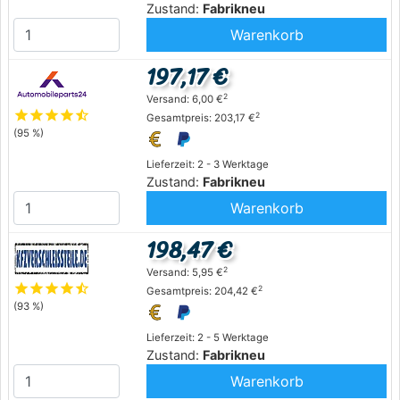
Zustand:
Fabrikneu
Warenkorb
197,17 €
2
Versand: 6,00 €
star
star
star
star
star_half
2
Gesamtpreis: 203,17 €
(95 %)
Lieferzeit: 2 - 3 Werktage
Zustand:
Fabrikneu
Warenkorb
198,47 €
2
Versand: 5,95 €
star
star
star
star
star_half
2
Gesamtpreis: 204,42 €
(93 %)
Lieferzeit: 2 - 5 Werktage
Zustand:
Fabrikneu
Warenkorb