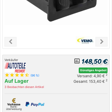
chevron_left
chevron_right
Previous
Next
148,50 €
insert_chart_outlined
Verkäufer
Günstiges Angebot
star
star
star
star
star_half
2
Versand: 4,90 €
(96 %)
Auf Lager
2
Gesamt: 153,40 €
3 Beobachten diesen Artikel