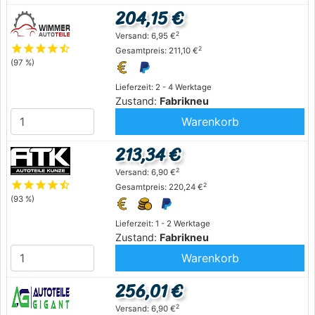
204,15 €
2
Versand: 6,95 €
star
star
star
star
star_half
2
Gesamtpreis: 211,10 €
(97 %)
Lieferzeit: 2 - 4 Werktage
Zustand:
Fabrikneu
Warenkorb
213,34 €
2
Versand: 6,90 €
star
star
star
star
star_half
2
Gesamtpreis: 220,24 €
(93 %)
Lieferzeit: 1 - 2 Werktage
Zustand:
Fabrikneu
Warenkorb
256,01 €
2
Versand: 6,90 €