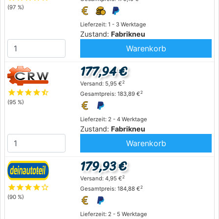
(97 %)
Lieferzeit: 1 - 3 Werktage
Zustand:
Fabrikneu
Warenkorb
177,94 €
2
Versand: 5,95 €
star
star
star
star
star_half
2
Gesamtpreis: 183,89 €
(95 %)
Lieferzeit: 2 - 4 Werktage
Zustand:
Fabrikneu
Warenkorb
179,93 €
2
Versand: 4,95 €
star
star
star
star
star_outline
2
Gesamtpreis: 184,88 €
(90 %)
Lieferzeit: 2 - 5 Werktage