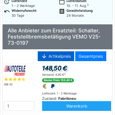
more_time
calendar_today
Lieferzeit
Lieferdatum
3
1 - 2 Werktage
10. - 11. Aug.
undo
receipt
Widerrufsrecht
Gewährleistung
30 Tage
24 Monate
Alle Anbieter zum Ersatzteil: Schalter,
Feststellbremsbetätigung VEMO V25-
73-0197
arrow_downward
Artikelpreis
Gesamtpreis
148,50 €
2
Versand: 4,90 €
star
star
star
star
star_half
Bester Preis 153,40 €
(96 %)
Lieferzeit: 1 - 2 Werktage
Zustand:
Fabrikneu
Warenkorb