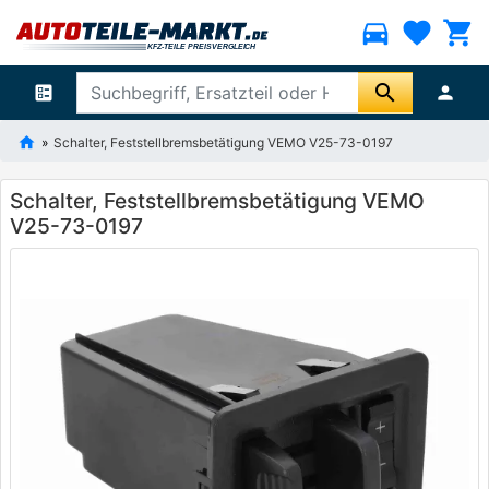
directions_car
favorite
shopping_cart
search
ballot
person
Schalter, Feststellbremsbetätigung VEMO V25-73-0197
Schalter, Feststellbremsbetätigung VEMO
V25-73-0197