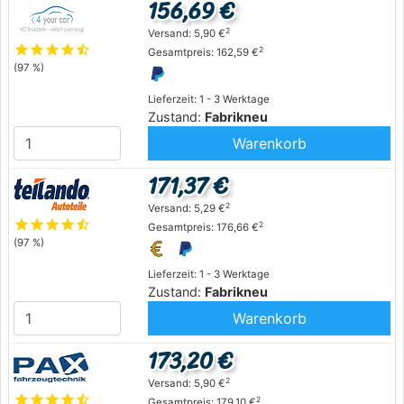
156,69 €
2
Versand: 5,90 €
star
star
star
star
star_half
2
Gesamtpreis: 162,59 €
(97 %)
Lieferzeit: 1 - 3 Werktage
Zustand:
Fabrikneu
Warenkorb
171,37 €
2
Versand: 5,29 €
star
star
star
star
star_half
2
Gesamtpreis: 176,66 €
(97 %)
Lieferzeit: 1 - 3 Werktage
Zustand:
Fabrikneu
Warenkorb
173,20 €
2
Versand: 5,90 €
star
star
star
star
star_half
2
Gesamtpreis: 179,10 €