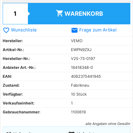
shopping_cart
WARENKORB
favorite_border
email
Wunschliste
Frage zum Artikel
Hersteller:
VEMO
Artikel-Nr.:
EWPN9ZXJ
Hersteller-Nr.:
V25-73-0197
Anbieter Art.-Nr.:
16418348-0
EAN:
4062375441945
Zustand:
Fabrikneu
Verfügbar:
10 Stück
Verkaufseinheit:
1
Gebrauchsnummer:
1100619
alle Angaben ohne Gewähr