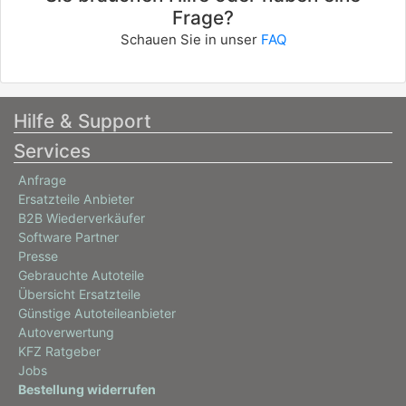
Frage?
Schauen Sie in unser
FAQ
Hilfe & Support
Services
Anfrage
Ersatzteile Anbieter
B2B Wiederverkäufer
Software Partner
Presse
Gebrauchte Autoteile
Übersicht Ersatzteile
Günstige Autoteileanbieter
Autoverwertung
KFZ Ratgeber
Jobs
Bestellung widerrufen