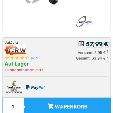
57,99 €
insert_chart_outlined
Verkäufer
2
Versand: 5,95 €
star
star
star
star
star_half
2
Gesamt: 63,94 €
(95 %)
Auf Lager
4 Beobachten diesen Artikel
shopping_cart
WARENKORB