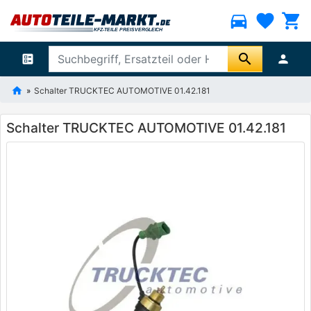
directions_car
favorite
shopping_cart
search
ballot
person
Schalter TRUCKTEC AUTOMOTIVE 01.42.181
Schalter TRUCKTEC AUTOMOTIVE 01.42.181