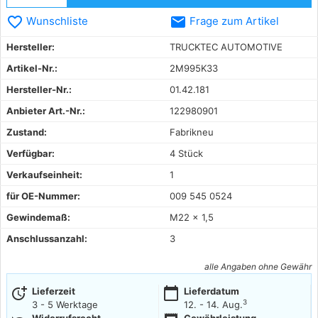
favorite_border
email
Wunschliste
Frage zum Artikel
Hersteller:
TRUCKTEC AUTOMOTIVE
Artikel-Nr.:
2M995K33
Hersteller-Nr.:
01.42.181
Anbieter Art.-Nr.:
122980901
Zustand:
Fabrikneu
Verfügbar:
4 Stück
Verkaufseinheit:
1
für OE-Nummer:
009 545 0524
Gewindemaß:
M22 x 1,5
Anschlussanzahl:
3
alle Angaben ohne Gewähr
more_time
calendar_today
Lieferzeit
Lieferdatum
3
3 - 5 Werktage
12. - 14. Aug.