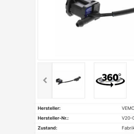
chevron_left
Previous
Hersteller:
VEM
Hersteller-Nr.:
V20-
Zustand:
Fabri