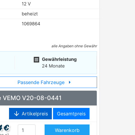
12 V
beheizt
1069864
alle Angaben ohne Gewähr
receipt
Gewährleistung
24 Monate
arrow_right
Passende Fahrzeuge
rne VEMO V20-08-0441
arrow_downward
Artikelpreis
Gesamtpreis
4 €
Warenkorb
2