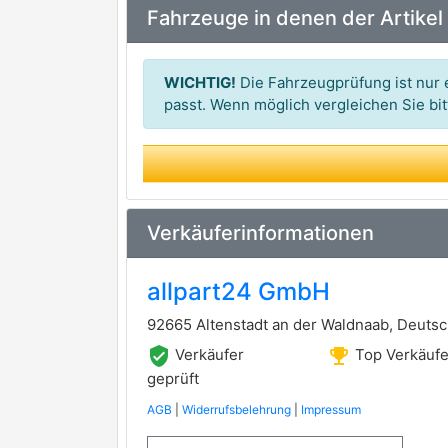
Fahrzeuge in denen der Artikel
WICHTIG!
Die Fahrzeugprüfung ist nur e
passt. Wenn möglich vergleichen Sie b
Verkäuferinformationen
allpart24 GmbH
92665 Altenstadt an der Waldnaab, Deuts
verified_user
emoji_events
Verkäufer
Top Verkäufe
geprüft
AGB
|
Widerrufsbelehrung
|
Impressum