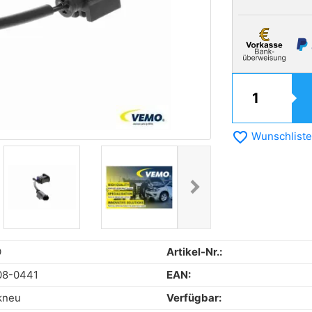
favorite_border
Wunschliste
chevron_right
Next
O
Artikel-Nr.:
08-0441
EAN:
kneu
Verfügbar: