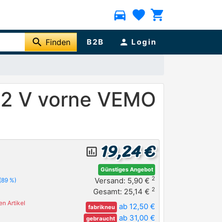
directions_car
favorite
shopping_cart
search
Finden
B2B
person
Login
12 V vorne VEMO
19,24 €
insert_chart_outlined
Günstiges Angebot
2
Versand: 5,90 €
(89 %)
2
Gesamt: 25,14 €
n Artikel
ab 12,50 €
fabrikneu
ab 31,00 €
gebraucht