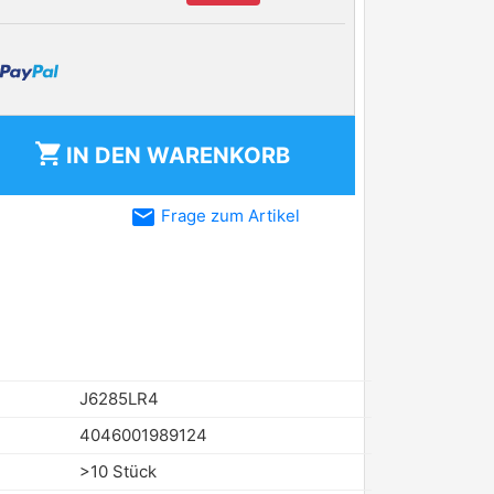
shopping_cart
IN DEN
WARENKORB
email
Frage zum Artikel
J6285LR4
4046001989124
>10 Stück