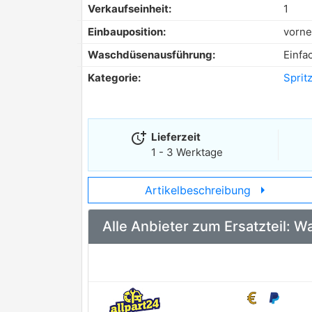
Verkaufseinheit:
1
Einbauposition:
vorne
Waschdüsenausführung:
Einfa
Kategorie:
Sprit
more_time
Lieferzeit
1 - 3 Werktage
arrow_right
Artikelbeschreibung
Alle Anbieter zum Ersatzteil: