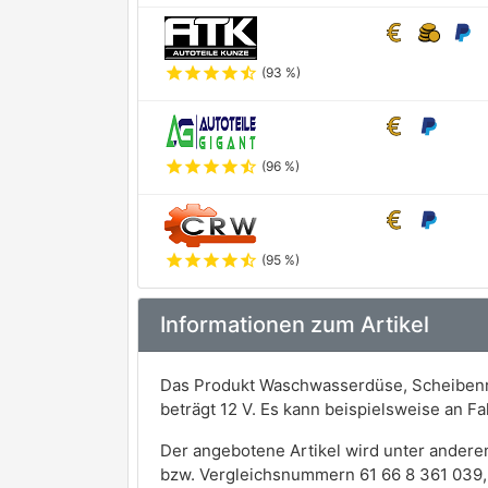
star
star
star
star
star_half
(93 %)
star
star
star
star
star_half
(96 %)
star
star
star
star
star_half
(95 %)
Informationen zum Artikel
Das Produkt Waschwasserdüse, Scheibenr
beträgt 12 V. Es kann beispielsweise an
Der angebotene Artikel wird unter andere
bzw. Vergleichsnummern 61 66 8 361 039,