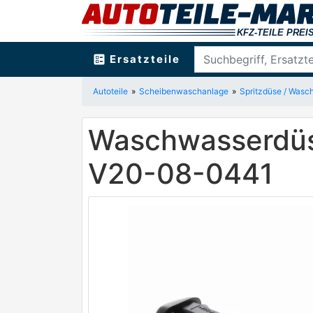
ballot
Ersatzteile
Autoteile
Scheibenwaschanlage
Spritzdüse / Wasc
Waschwasserdüs
V20-08-0441