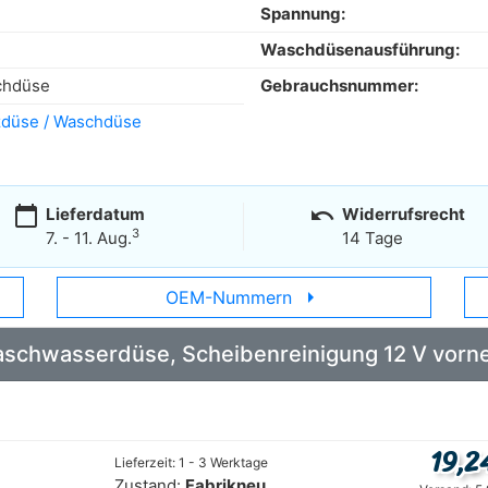
Spannung:
Waschdüsenausführung:
chdüse
Gebrauchsnummer:
zdüse / Waschdüse
calendar_today
undo
Lieferdatum
Widerrufsrecht
3
7. - 11. Aug.
14 Tage
arrow_right
OEM-Nummern
 Waschwasserdüse, Scheibenreinigung 12 V vo
19,2
Lieferzeit: 1 - 3 Werktage
Zustand:
Fabrikneu