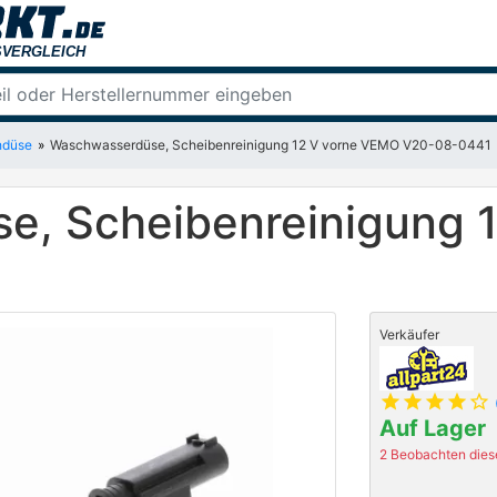
hdüse
Waschwasserdüse, Scheibenreinigung 12 V vorne VEMO V20-08-0441
e, Scheibenreinigung 
Verkäufer
star
star
star
star
star_outline
Auf Lager
2 Beobachten diese