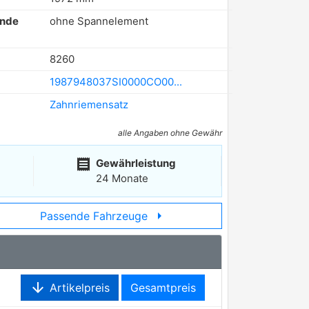
ende
ohne Spannelement
8260
1987948037SI0000CO00...
Zahnriemensatz
alle Angaben ohne Gewähr
receipt
Gewährleistung
24 Monate
arrow_right
Passende Fahrzeuge
arrow_downward
Artikelpreis
Gesamtpreis