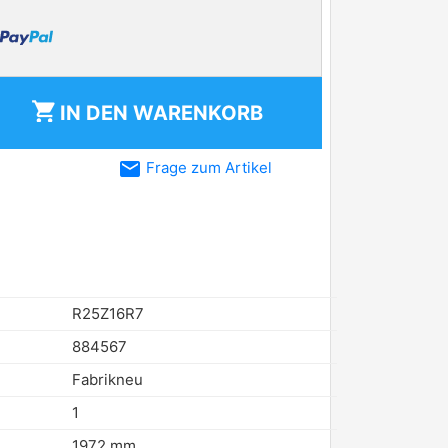
shopping_cart
IN DEN
WARENKORB
email
Frage zum Artikel
R25Z16R7
884567
Fabrikneu
1
1972 mm