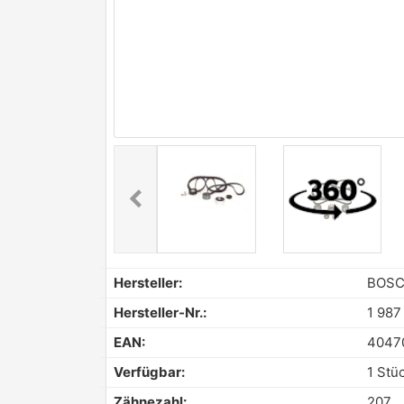
chevron_left
Previous
Hersteller:
BOS
Hersteller-Nr.:
1 987
EAN:
4047
Verfügbar:
1 Stü
Zähnezahl:
207