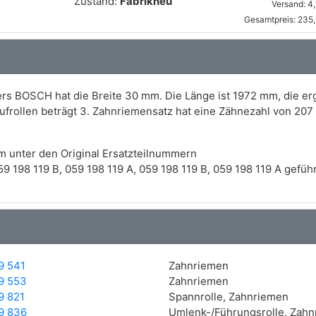
Zustand:
Fabrikneu
Versand: 4
Gesamtpreis: 235,
rs BOSCH hat die Breite 30 mm. Die Länge ist 1972 mm, die er
frollen beträgt 3. Zahnriemensatz hat eine Zähnezahl von 207
m unter den Original Ersatzteilnummern
 198 119 B, 059 198 119 A, 059 198 119 B, 059 198 119 A geführ
9 541
Zahnriemen
9 553
Zahnriemen
9 821
Spannrolle, Zahnriemen
9 836
Umlenk-/Führungsrolle, Zah