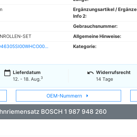
m
Ergänzungsartikel / Ergänz
Info 2:
Gebrauchsnummer:
NROLLEN-SET
Allgemeine Hinweise:
946305SI00WHCO00...
Kategorie:
calendar_today
undo
Lieferdatum
Widerrufsrecht
3
12. - 18. Aug.
14 Tage
arrow_right
OEM-Nummern
 Zahnriemensatz BOSCH 1 987 948 260