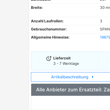
Breite:
30 m
Anzahl Laufrollen:
3
Gebrauchsnummer:
SPAN
Allgemeine Hinweise:
1987
more_time
Lieferzeit
3 - 7 Werktage
arrow_right
Artikelbeschreibung
Alle Anbieter zum Ersatzteil: