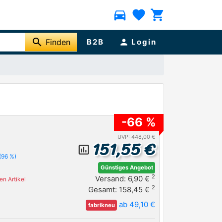
directions_car
favorite
shopping_cart
search
Finden
B2B
person
Login
-66 %
UVP: 448,00 €
151,55 €
insert_chart_outlined
(96 %)
Günstiges Angebot
2
Versand: 6,90 €
n Artikel
2
Gesamt: 158,45 €
ab 49,10 €
fabrikneu