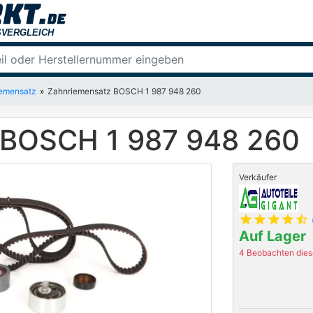
emensatz
Zahnriemensatz BOSCH 1 987 948 260
 BOSCH 1 987 948 260
Verkäufer
star
star
star
star
star_half
Auf Lager
4 Beobachten diese