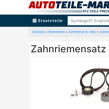
ballot
Ersatzteile
Autoteile
Riementrieb
Zahnriemen & -teile
Zahnri
Zahnriemensatz