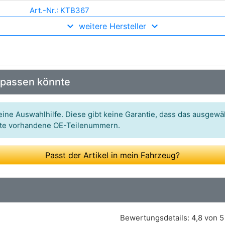
Art.-Nr.: KTB367
weitere Hersteller
Art.-Nr.: 1 987 948 025
Art.-Nr.: CT1015K1
Art.-Nr.: 5570370
 passen könnte
Art.-Nr.: VKMA01150
Art.-Nr.: 530008710
ine Auswahlhilfe. Diese gibt keine Garantie, dass das ausgewäh
itte vorhandene OE-Teilenummern.
Passt der Artikel in mein Fahrzeug?
Bewertungsdetails:
4,8 von 5