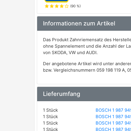
star
star
star
star
star_outline
(90 %)
Informationen zum Artikel
Das Produkt Zahnriemensatz des Herstelle
ohne Spannelement und die Anzahl der Lau
von SKODA, VW und AUDI.
Der angebotene Artikel wird unter andere
bzw. Vergleichsnummern 059 198 119 A, 059
Lieferumfang
1 Stück
BOSCH 1 987 94
1 Stück
BOSCH 1 987 94
1 Stück
BOSCH 1 987 94
1 Stück
BOSCH 1 987 94