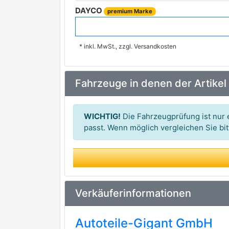
DAYCO
premium Marke
BOSCH
premium Marke
* inkl. MwSt., zzgl. Versandkosten
CONTINENTAL CTAM
RUVILLE
Fahrzeuge in denen der Artikel
SKF
Schaeffler INA
WICHTIG!
Die Fahrzeugprüfung ist nur e
passt. Wenn möglich vergleichen Sie b
Verkäuferinformationen
Autoteile-Gigant GmbH