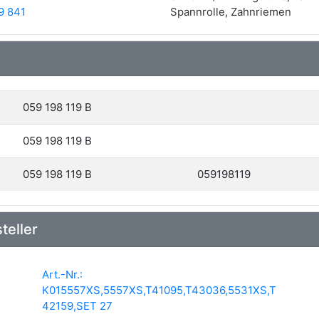
9 841
Spannrolle, Zahnriemen
059 198 119 B
059 198 119 B
059 198 119 B
059198119
teller
Art.-Nr.:
K015557XS,5557XS,T41095,T43036,5531XS,T
42159,SET 27