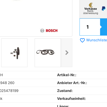
favorite_border
Wunschliste
chevron_right
Next
CH
Artikel-Nr.:
 948 260
Anbieter Art.-Nr.:
025478199
Zustand:
ck
Verkaufseinheit:
Länge: