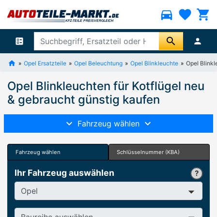
directions_car
favorite
shopping_cart
search
ballot
person
Opel Ersatzteile
Opel Beleuchtung
Opel Blinkleuchte
Opel Blinkl
Opel Blinkleuchten für Kotflügel neu
& gebraucht günstig kaufen
Fahrzeug wählen
Fahrzeug wählen
Schlüsselnummer (KBA)
Ihr Fahrzeug auswählen
Hersteller
Baureihe