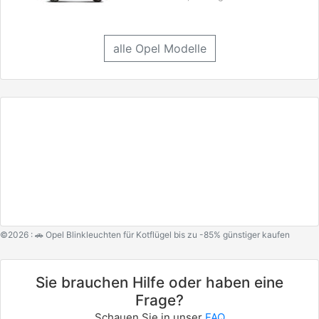
alle Opel Modelle
©2026 : 🚗 Opel Blinkleuchten für Kotflügel bis zu -85% günstiger kaufen
Sie brauchen Hilfe oder haben eine
Frage?
Schauen Sie in unser
FAQ