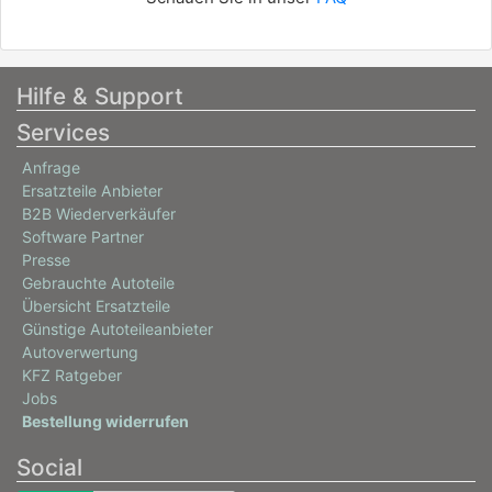
Hilfe & Support
Services
Anfrage
Ersatzteile Anbieter
B2B Wiederverkäufer
Software Partner
Presse
Gebrauchte Autoteile
Übersicht Ersatzteile
Günstige Autoteileanbieter
Autoverwertung
KFZ Ratgeber
Jobs
Bestellung widerrufen
Social