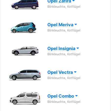
Opel Zafira
Blinkleuchte, Kotflügel
Opel Meriva
Blinkleuchte, Kotflügel
Opel Insignia
Blinkleuchte, Kotflügel
Opel Vectra
Blinkleuchte, Kotflügel
Opel Combo
Blinkleuchte, Kotflügel