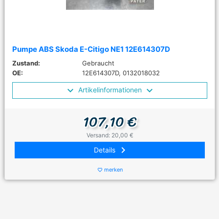
Pumpe ABS Skoda E-Citigo NE1 12E614307D
Zustand:
Gebraucht
OE:
12E614307D, 0132018032
Artikelinformationen
107,10 €
Versand: 20,00 €
keyboard_arrow_right
Details
merken
favorite_border