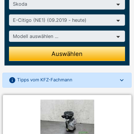
Hersteller
Baureihe
Modell
Auswählen
info
Tipps vom KFZ-Fachmann