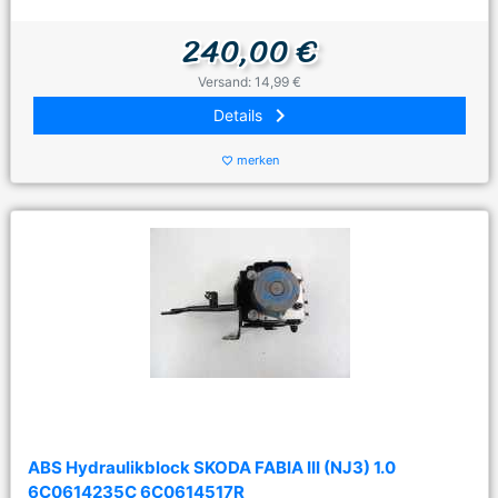
240,00 €
Versand: 14,99 €
keyboard_arrow_right
Details
merken
favorite_border
ABS Hydraulikblock SKODA FABIA III (NJ3) 1.0
6C0614235C 6C0614517R