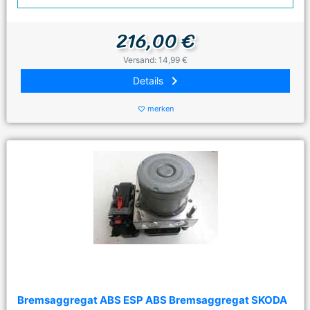
216,00 €
Versand: 14,99 €
keyboard_arrow_right
Details
merken
favorite_border
Bremsaggregat ABS ESP ABS Bremsaggregat SKODA