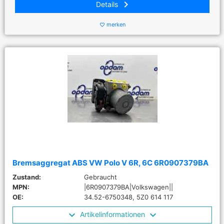
keyboard_arrow_right
Details
merken
favorite_border
Bremsaggregat ABS VW Polo V 6R, 6C 6R0907379BA
Zustand:
Gebraucht
MPN:
|6R0907379BA|Volkswagen||
OE:
34.52-6750348, 5Z0 614 117
Artikelinformationen