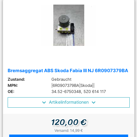
Bremsaggregat ABS Skoda Fabia III NJ 6R0907379BA
Zustand:
Gebraucht
MPN:
|6R0907379BA|Skoda||
OE:
34.52-6750348, 5Z0 614 117
Artikelinformationen
120,00 €
Versand: 14,99 €