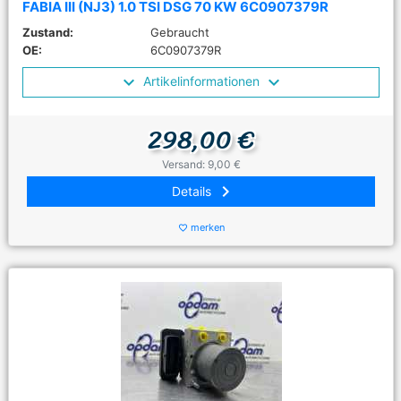
FABIA III (NJ3) 1.0 TSI DSG 70 KW 6C0907379R
Zustand:
Gebraucht
OE:
6C0907379R
Artikelinformationen
298,00 €
Versand: 9,00 €
keyboard_arrow_right
Details
merken
favorite_border