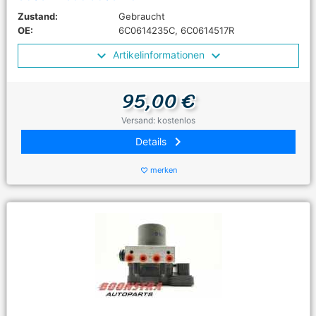
Zustand:
Gebraucht
OE:
6C0614235C, 6C0614517R
Artikelinformationen
95,00 €
Versand: kostenlos
keyboard_arrow_right
Details
merken
favorite_border