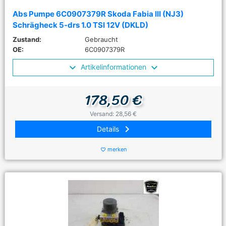
Abs Pumpe 6C0907379R Skoda Fabia III (NJ3)
Schrägheck 5-drs 1.0 TSI 12V (DKLD)
Zustand:
Gebraucht
OE:
6C0907379R
Artikelinformationen
178,50 €
Versand: 28,56 €
keyboard_arrow_right
Details
merken
favorite_border