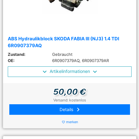
ABS Hydraulikblock SKODA FABIA III (NJ3) 1.4 TDI
6R0907379AQ
Zustand:
Gebraucht
OE:
6R0907379AQ, 6R0907379AR
Artikelinformationen
50,00 €
Versand: kostenlos
keyboard_arrow_right
Details
merken
favorite_border