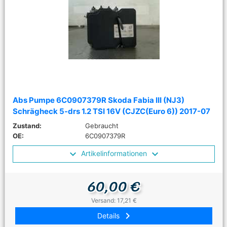
Abs Pumpe 6C0907379R Skoda Fabia III (NJ3)
Schrägheck 5-drs 1.2 TSI 16V (CJZC(Euro 6)) 2017-07
Zustand:
Gebraucht
OE:
6C0907379R
Artikelinformationen
60,00 €
Versand: 17,21 €
keyboard_arrow_right
Details