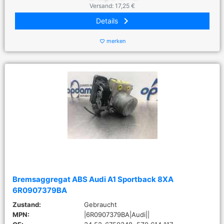
Versand: 17,25 €
keyboard_arrow_right
Details
merken
favorite_border
Bremsaggregat ABS Audi A1 Sportback 8XA
6R0907379BA
Zustand:
Gebraucht
MPN:
|6R0907379BA|Audi||