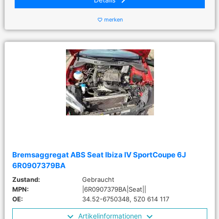
keyboard_arrow_right
merken
favorite_border
Bremsaggregat ABS Seat Ibiza IV SportCoupe 6J
6R0907379BA
Zustand:
Gebraucht
MPN:
|6R0907379BA|Seat||
OE:
34.52-6750348, 5Z0 614 117
Artikelinformationen