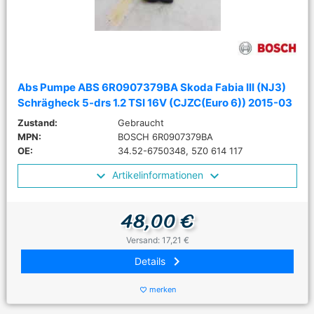
Abs Pumpe ABS 6R0907379BA Skoda Fabia III (NJ3)
Schrägheck 5-drs 1.2 TSI 16V (CJZC(Euro 6)) 2015-03
Zustand:
Gebraucht
MPN:
BOSCH 6R0907379BA
OE:
34.52-6750348, 5Z0 614 117
Artikelinformationen
48,00 €
Versand: 17,21 €
keyboard_arrow_right
Details
merken
favorite_border