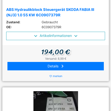
ABS Hydraulikblock Steuergerät SKODA FABIA III
(NJ3) 1.0 55 KW 6C0907379R
Zustand:
Gebraucht
OE:
6C0907379R
Artikelinformationen
194,00 €
Versand: 8,99 €
keyboard_arrow_right
Details
merken
favorite_border