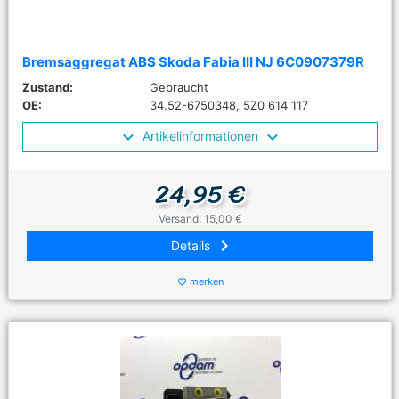
Bremsaggregat ABS Skoda Fabia III NJ 6C0907379R
Zustand:
Gebraucht
OE:
34.52-6750348, 5Z0 614 117
Artikelinformationen
24,95 €
Versand: 15,00 €
keyboard_arrow_right
Details
merken
favorite_border