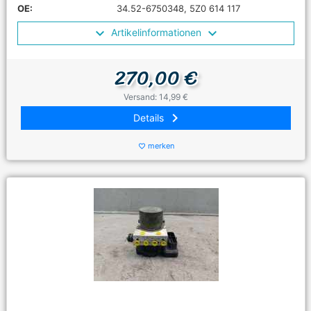
OE:
34.52-6750348, 5Z0 614 117
Artikelinformationen
270,00 €
Versand: 14,99 €
keyboard_arrow_right
Details
merken
favorite_border