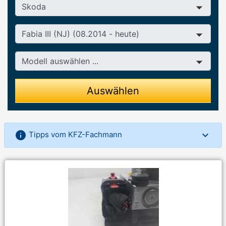
Hersteller
Baureihe
Modell
Auswählen
info
Tipps vom KFZ-Fachmann