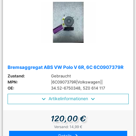
Bremsaggregat ABS VW Polo V 6R, 6C 6C0907379R
Zustand:
Gebraucht
MPN:
|6C0907379R|Volkswagen||
OE:
34.52-6750348, 5Z0 614 117
Artikelinformationen
120,00 €
Versand: 14,99 €
Details