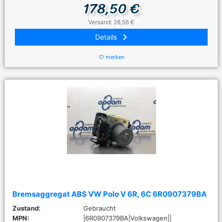
178,50 €
Versand: 28,56 €
keyboard_arrow_right
Details
merken
favorite_border
Bremsaggregat ABS VW Polo V 6R, 6C 6R0907379BA
Zustand:
Gebraucht
MPN:
|6R0907379BA|Volkswagen||