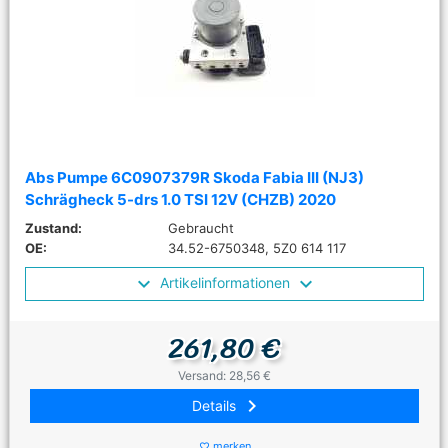
Abs Pumpe 6C0907379R Skoda Fabia III (NJ3)
Schrägheck 5-drs 1.0 TSI 12V (CHZB) 2020
Zustand:
Gebraucht
OE:
34.52-6750348, 5Z0 614 117
Artikelinformationen
261,80 €
Versand: 28,56 €
keyboard_arrow_right
Details
merken
favorite_border