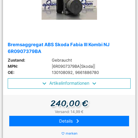
Bremsaggregat ABS Skoda Fabia III Kombi NJ
6R0907379BA
Zustand:
Gebraucht
MPN:
|6R0907379BA|Skoda||
OE:
130108092, 9661886780
Artikelinformationen
240,00 €
Versand: 14,99 €
keyboard_arrow_right
Details
merken
favorite_border