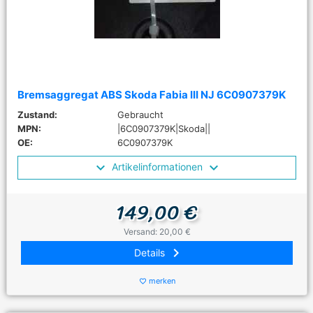
Bremsaggregat ABS Skoda Fabia III NJ 6C0907379K
Zustand:
Gebraucht
MPN:
|6C0907379K|Skoda||
OE:
6C0907379K
Artikelinformationen
149,00 €
Versand: 20,00 €
keyboard_arrow_right
Details
merken
favorite_border