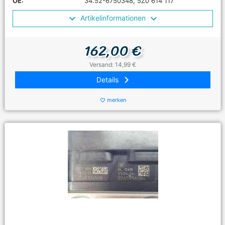
OE:
34.52-6750348, 5Z0 614 117
Artikelinformationen
162,00 €
Versand: 14,99 €
keyboard_arrow_right
Details
merken
favorite_border