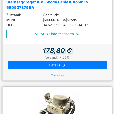
Bremsaggregat ABS Skoda Fabia III Kombi NJ
6R0907379BA
Zustand:
Gebraucht
MPN:
|6R0907379BA|Skoda||
OE:
34.52-6750348, 5Z0 614 117
Artikelinformationen
178,80 €
Versand: 14,99 €
keyboard_arrow_right
Details
merken
favorite_border