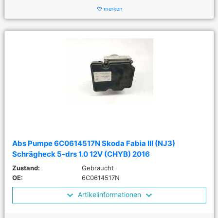
merken
favorite_border
Abs Pumpe 6C0614517N Skoda Fabia III (NJ3)
Schrägheck 5-drs 1.0 12V (CHYB) 2016
Zustand:
Gebraucht
OE:
6C0614517N
Artikelinformationen