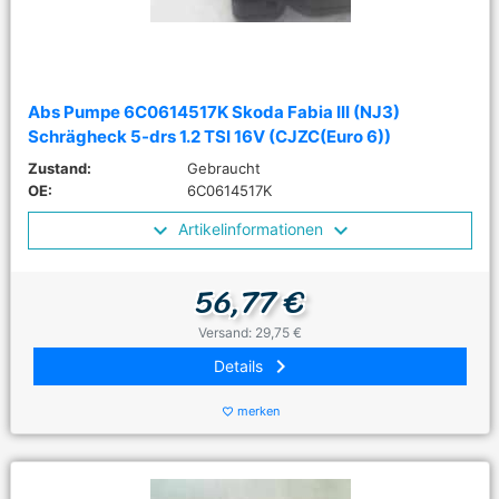
Abs Pumpe 6C0614517K Skoda Fabia III (NJ3)
Schrägheck 5-drs 1.2 TSI 16V (CJZC(Euro 6))
Zustand:
Gebraucht
OE:
6C0614517K
Artikelinformationen
56,77 €
Versand: 29,75 €
keyboard_arrow_right
Details
merken
favorite_border