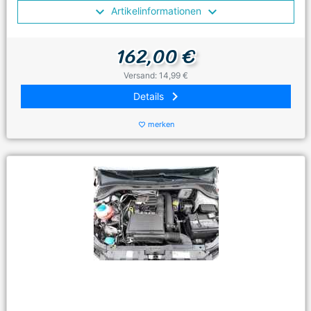
Artikelinformationen
162,00 €
Versand: 14,99 €
keyboard_arrow_right
Details
merken
favorite_border