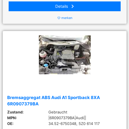
keyboard_arrow_right
Details
merken
favorite_border
Bremsaggregat ABS Audi A1 Sportback 8XA
6R0907379BA
Zustand:
Gebraucht
MPN:
|6R0907379BA|Audi||
OE:
34.52-6750348, 5Z0 614 117