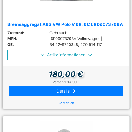
Bremsaggregat ABS VW Polo V 6R, 6C 6R0907379BA
Zustand:
Gebraucht
MPN:
|6R0907379BA|Volkswagen||
OE:
34.52-6750348, 5Z0 614 117
Artikelinformationen
180,00 €
Versand: 14,99 €
keyboard_arrow_right
Details
merken
favorite_border