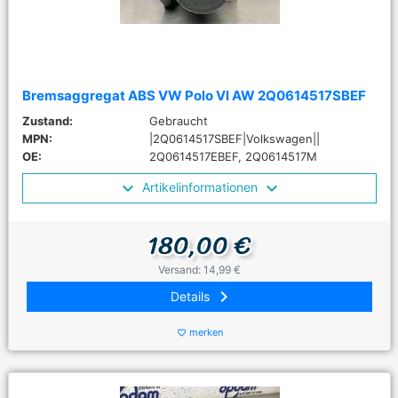
Bremsaggregat ABS VW Polo VI AW 2Q0614517SBEF
Zustand:
Gebraucht
MPN:
|2Q0614517SBEF|Volkswagen||
OE:
2Q0614517EBEF, 2Q0614517M
Artikelinformationen
180,00 €
Versand: 14,99 €
keyboard_arrow_right
Details
merken
favorite_border