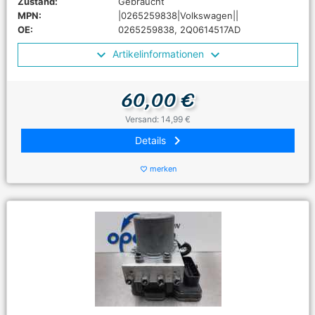
Zustand:
Gebraucht
MPN:
|0265259838|Volkswagen||
OE:
0265259838, 2Q0614517AD
Artikelinformationen
60,00 €
Versand: 14,99 €
keyboard_arrow_right
Details
merken
favorite_border