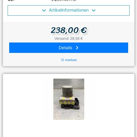
Artikelinformationen
238,00 €
Versand: 28,56 €
keyboard_arrow_right
Details
merken
favorite_border