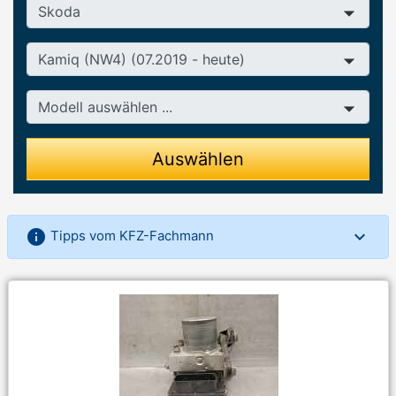
Hersteller
Baureihe
Modell
Auswählen
info
Tipps vom KFZ-Fachmann