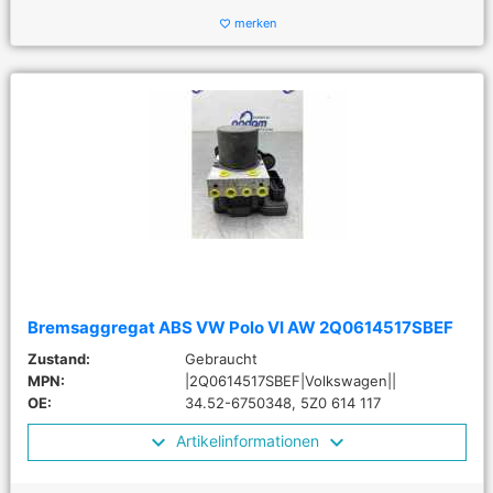
merken
favorite_border
Bremsaggregat ABS VW Polo VI AW 2Q0614517SBEF
Zustand:
Gebraucht
MPN:
|2Q0614517SBEF|Volkswagen||
OE:
34.52-6750348, 5Z0 614 117
Artikelinformationen