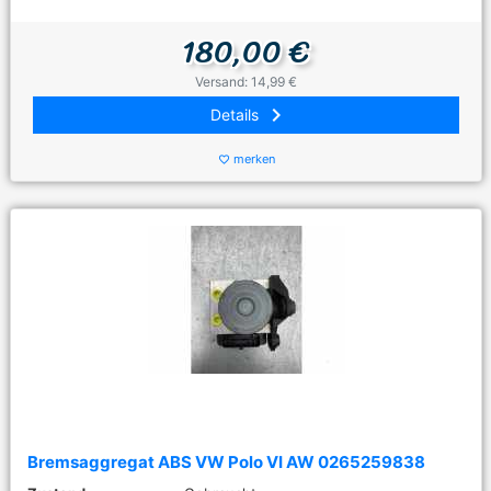
180,00 €
Versand: 14,99 €
keyboard_arrow_right
Details
merken
favorite_border
Bremsaggregat ABS VW Polo VI AW 0265259838