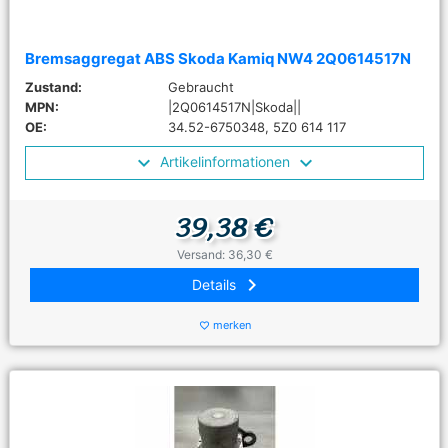
Bremsaggregat ABS Skoda Kamiq NW4 2Q0614517N
Zustand:
Gebraucht
MPN:
|2Q0614517N|Skoda||
OE:
34.52-6750348, 5Z0 614 117
Artikelinformationen
39,38 €
Versand: 36,30 €
keyboard_arrow_right
Details
merken
favorite_border