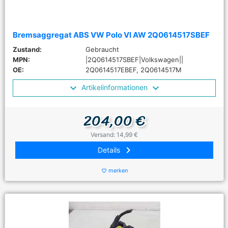
Bremsaggregat ABS VW Polo VI AW 2Q0614517SBEF
Zustand:
Gebraucht
MPN:
|2Q0614517SBEF|Volkswagen||
OE:
2Q0614517EBEF, 2Q0614517M
Artikelinformationen
204,00 €
Versand: 14,99 €
keyboard_arrow_right
Details
merken
favorite_border