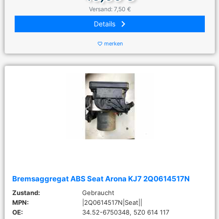
Versand: 7,50 €
keyboard_arrow_right
Details
merken
favorite_border
Bremsaggregat ABS Seat Arona KJ7 2Q0614517N
Zustand:
Gebraucht
MPN:
|2Q0614517N|Seat||
OE:
34.52-6750348, 5Z0 614 117