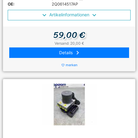
OE:
2Q0614517AP
Artikelinformationen
59,00 €
Versand: 20,00 €
keyboard_arrow_right
Details
merken
favorite_border