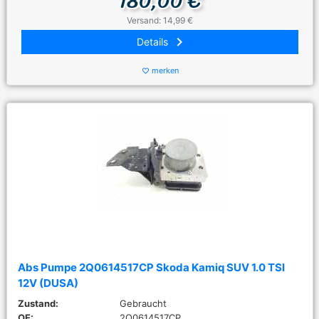
180,00 €
Versand: 14,99 €
keyboard_arrow_right
Details
merken
favorite_border
Abs Pumpe 2Q0614517CP Skoda Kamiq SUV 1.0 TSI
12V (DUSA)
Zustand:
Gebraucht
OE:
2Q0614517CP