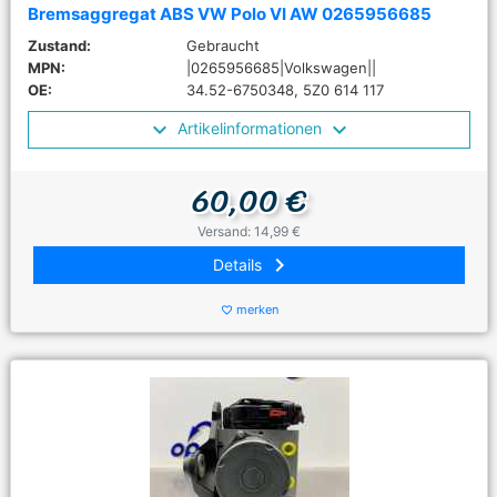
Bremsaggregat ABS VW Polo VI AW 0265956685
Zustand:
Gebraucht
MPN:
|0265956685|Volkswagen||
OE:
34.52-6750348, 5Z0 614 117
Artikelinformationen
60,00 €
Versand: 14,99 €
keyboard_arrow_right
Details
merken
favorite_border