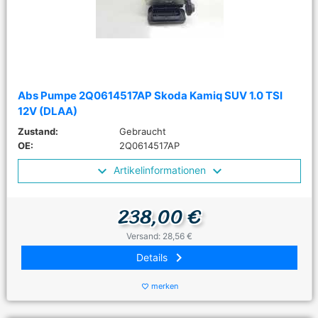
Abs Pumpe 2Q0614517AP Skoda Kamiq SUV 1.0 TSI
12V (DLAA)
Zustand:
Gebraucht
OE:
2Q0614517AP
Artikelinformationen
238,00 €
Versand: 28,56 €
keyboard_arrow_right
Details
merken
favorite_border