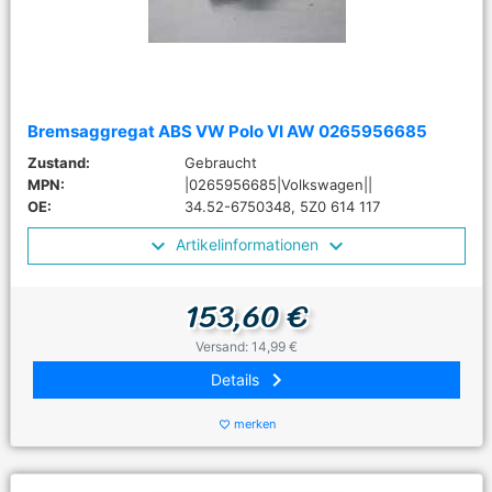
Bremsaggregat ABS VW Polo VI AW 0265956685
Zustand:
Gebraucht
MPN:
|0265956685|Volkswagen||
OE:
34.52-6750348, 5Z0 614 117
Artikelinformationen
153,60 €
Versand: 14,99 €
keyboard_arrow_right
Details
merken
favorite_border