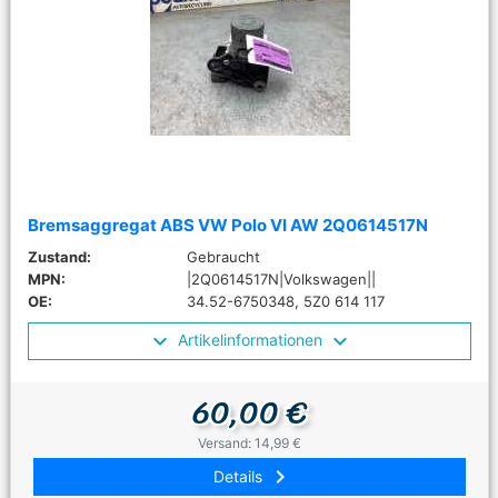
Bremsaggregat ABS VW Polo VI AW 2Q0614517N
Zustand:
Gebraucht
MPN:
|2Q0614517N|Volkswagen||
OE:
34.52-6750348, 5Z0 614 117
Artikelinformationen
60,00 €
Versand: 14,99 €
keyboard_arrow_right
Details