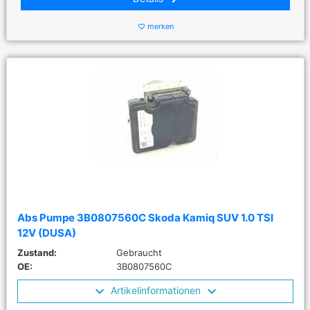
merken
favorite_border
Abs Pumpe 3B0807560C Skoda Kamiq SUV 1.0 TSI
12V (DUSA)
Zustand:
Gebraucht
OE:
3B0807560C
Artikelinformationen