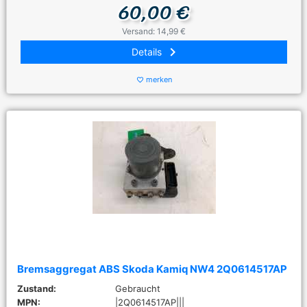
60,00 €
Versand: 14,99 €
keyboard_arrow_right
Details
merken
favorite_border
Bremsaggregat ABS Skoda Kamiq NW4 2Q0614517AP
Zustand:
Gebraucht
MPN:
|2Q0614517AP|||