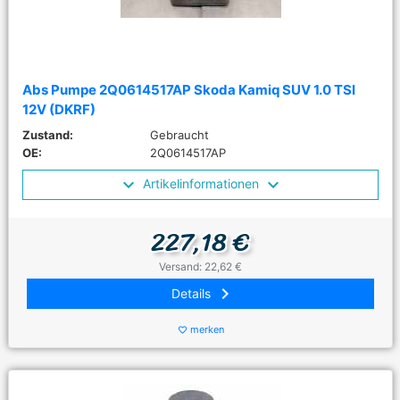
Abs Pumpe 2Q0614517AP Skoda Kamiq SUV 1.0 TSI
12V (DKRF)
Zustand:
Gebraucht
OE:
2Q0614517AP
Artikelinformationen
227,18 €
Versand: 22,62 €
keyboard_arrow_right
Details
merken
favorite_border