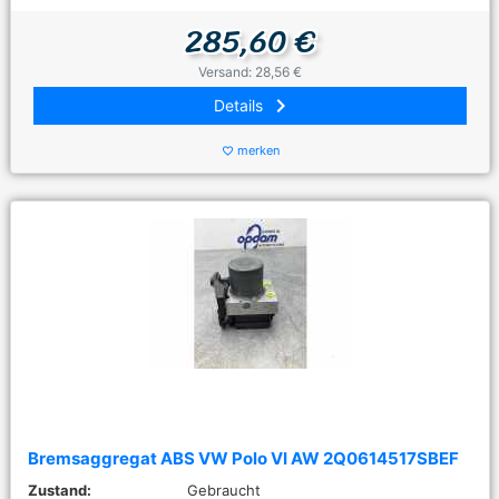
285,60 €
Versand: 28,56 €
keyboard_arrow_right
Details
merken
favorite_border
Bremsaggregat ABS VW Polo VI AW 2Q0614517SBEF
Zustand:
Gebraucht