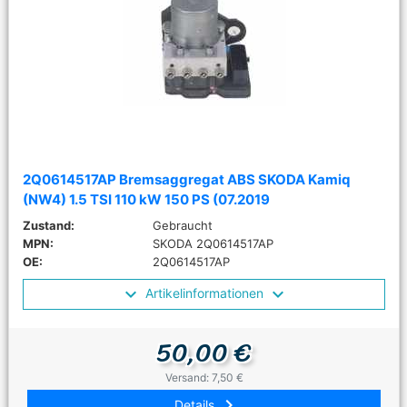
2Q0614517AP Bremsaggregat ABS SKODA Kamiq
(NW4) 1.5 TSI 110 kW 150 PS (07.2019
Zustand:
Gebraucht
MPN:
SKODA 2Q0614517AP
OE:
2Q0614517AP
Artikelinformationen
50,00 €
Versand: 7,50 €
keyboard_arrow_right
Details