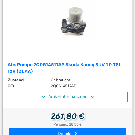
Abs Pumpe 2Q0614517AP Skoda Kamiq SUV 1.0 TSI
12V (DLAA)
Zustand:
Gebraucht
OE:
2Q0614517AP
Artikelinformationen
261,80 €
Versand: 28,56 €
keyboard_arrow_right
Details