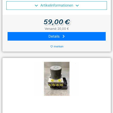
Artikelinformationen
59,00 €
Versand: 20,00 €
keyboard_arrow_right
Details
merken
favorite_border