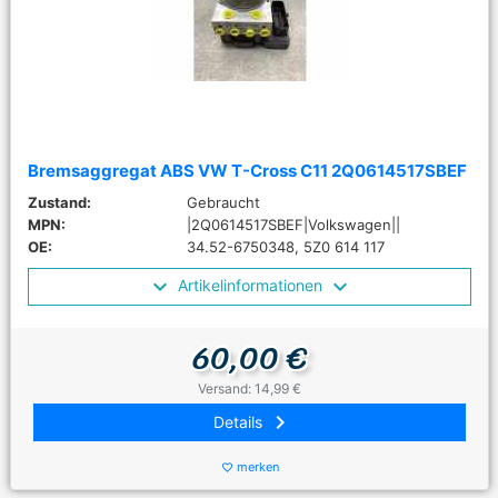
Bremsaggregat ABS VW T-Cross C11 2Q0614517SBEF
Zustand:
Gebraucht
MPN:
|2Q0614517SBEF|Volkswagen||
OE:
34.52-6750348, 5Z0 614 117
Artikelinformationen
60,00 €
Versand: 14,99 €
keyboard_arrow_right
Details
merken
favorite_border