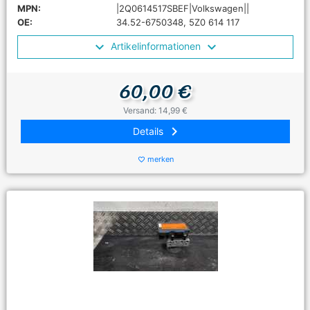
MPN:
|2Q0614517SBEF|Volkswagen||
OE:
34.52-6750348, 5Z0 614 117
Artikelinformationen
60,00 €
Versand: 14,99 €
keyboard_arrow_right
Details
merken
favorite_border