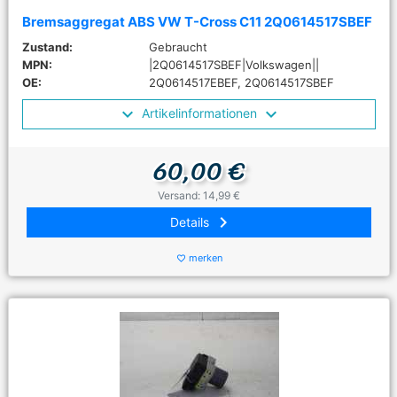
Bremsaggregat ABS VW T-Cross C11 2Q0614517SBEF
Zustand:
Gebraucht
MPN:
|2Q0614517SBEF|Volkswagen||
OE:
2Q0614517EBEF, 2Q0614517SBEF
Artikelinformationen
60,00 €
Versand: 14,99 €
keyboard_arrow_right
Details
merken
favorite_border