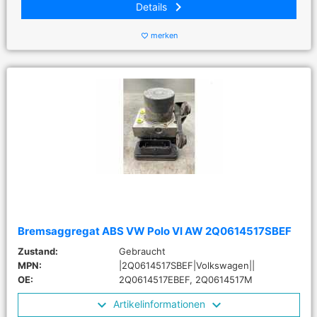
keyboard_arrow_right
Details
merken
favorite_border
Bremsaggregat ABS VW Polo VI AW 2Q0614517SBEF
Zustand:
Gebraucht
MPN:
|2Q0614517SBEF|Volkswagen||
OE:
2Q0614517EBEF, 2Q0614517M
Artikelinformationen