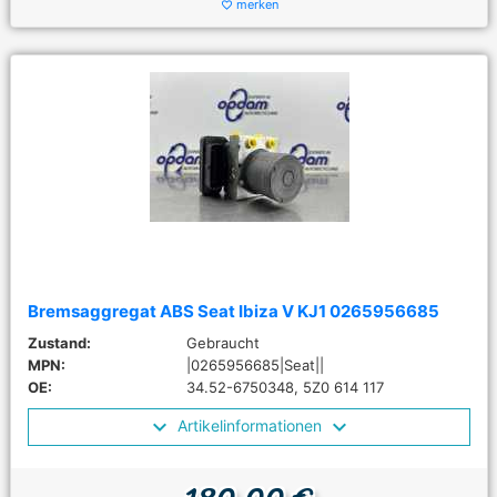
merken
favorite_border
Bremsaggregat ABS Seat Ibiza V KJ1 0265956685
Zustand:
Gebraucht
MPN:
|0265956685|Seat||
OE:
34.52-6750348, 5Z0 614 117
Artikelinformationen