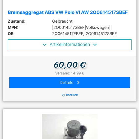
Bremsaggregat ABS VW Polo VI AW 2Q0614517SBEF
Zustand:
Gebraucht
MPN:
|2Q0614517SBEF|Volkswagen||
OE:
2Q0614517EBEF, 2Q0614517SBEF
Artikelinformationen
60,00 €
Versand: 14,99 €
keyboard_arrow_right
Details
merken
favorite_border