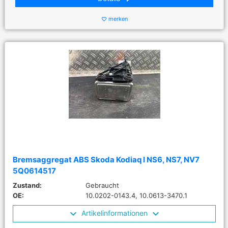
merken
favorite_border
Bremsaggregat ABS Skoda Kodiaq I NS6, NS7, NV7
5Q0614517
Zustand:
Gebraucht
OE:
10.0202-0143.4, 10.0613-3470.1
Artikelinformationen