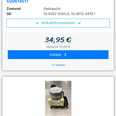
5Q0614517
Zustand:
Gebraucht
OE:
10.0202-0143.4, 10.0613-3470.1
Artikelinformationen
34,95 €
Versand: 15,00 €
keyboard_arrow_right
Details
merken
favorite_border