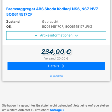
Bremsaggregat ABS Skoda Kodiaq I NS6, NS7, NV7
5Q0614517CF
Zustand:
Gebraucht
OE:
5Q0614517CF, 5Q0614517FLFKZ
Artikelinformationen
234,00 €
Versand: 20,00 €
keyboard_arrow_right
Details
merken
favorite_border
Sie haben Ihr gesuchtes Ersatzteil nicht gefunden? Jetzt eine Anfrage stellen
um weitere Anbieter zu erreichen:
Anfrage »