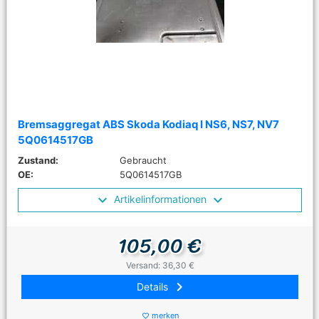
Bremsaggregat ABS Skoda Kodiaq I NS6, NS7, NV7
5Q0614517GB
Zustand:
Gebraucht
OE:
5Q0614517GB
Artikelinformationen
105,00 €
Versand: 36,30 €
keyboard_arrow_right
Details
merken
favorite_border