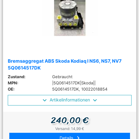
Bremsaggregat ABS Skoda Kodiaq I NS6, NS7, NV7
5Q0614517DK
Zustand:
Gebraucht
MPN:
|5Q0614517DK|Skoda||
OE:
5Q0614517DK, 10022018854
Artikelinformationen
240,00 €
Versand: 14,99 €
keyboard_arrow_right
Details