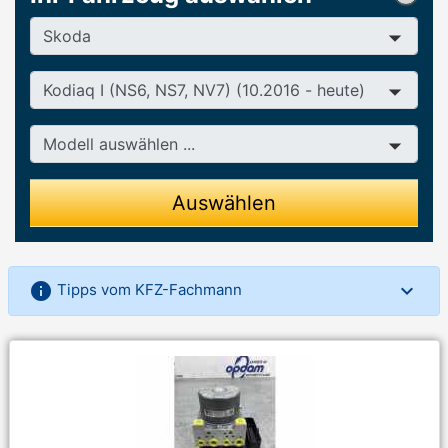
Hersteller
Baureihe
Modell
Auswählen
info
Tipps vom KFZ-Fachmann