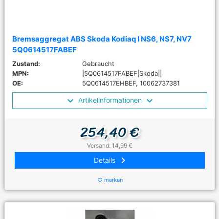
Bremsaggregat ABS Skoda Kodiaq I NS6, NS7, NV7
5Q0614517FABEF
Zustand:
Gebraucht
MPN:
|5Q0614517FABEF|Skoda||
OE:
5Q0614517EHBEF, 10062737381
Artikelinformationen
254,40 €
Versand: 14,99 €
keyboard_arrow_right
Details
merken
favorite_border