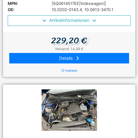
MPN:
|5Q0614517EE|Volkswagen||
OE:
10.0202-0143.4, 10.0613-3470.1
Artikelinformationen
229,20 €
Versand: 14,99 €
keyboard_arrow_right
Details
merken
favorite_border