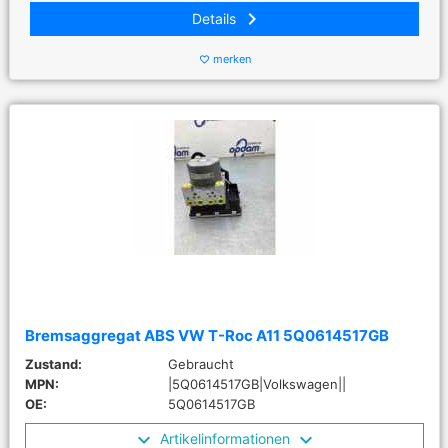
keyboard_arrow_right
Details
merken
favorite_border
Bremsaggregat ABS VW T-Roc A11 5Q0614517GB
Zustand:
Gebraucht
MPN:
|5Q0614517GB|Volkswagen||
OE:
5Q0614517GB
Artikelinformationen