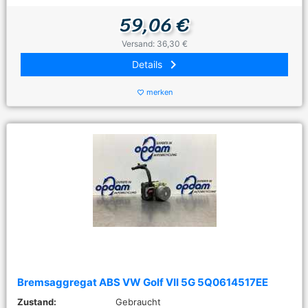
59,06 €
Versand: 36,30 €
keyboard_arrow_right
Details
merken
favorite_border
Bremsaggregat ABS VW Golf VII 5G 5Q0614517EE
Zustand:
Gebraucht