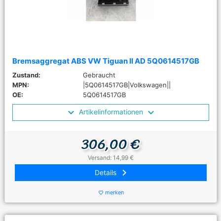
Bremsaggregat ABS VW Tiguan II AD 5Q0614517GB
Zustand:
Gebraucht
MPN:
|5Q0614517GB|Volkswagen||
OE:
5Q0614517GB
Artikelinformationen
306,00 €
Versand: 14,99 €
keyboard_arrow_right
Details
merken
favorite_border