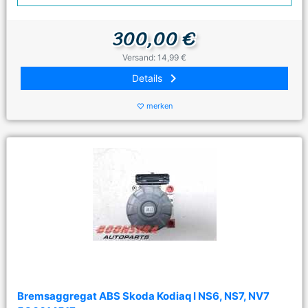
300,00 €
Versand: 14,99 €
keyboard_arrow_right
Details
merken
favorite_border
Bremsaggregat ABS Skoda Kodiaq I NS6, NS7, NV7