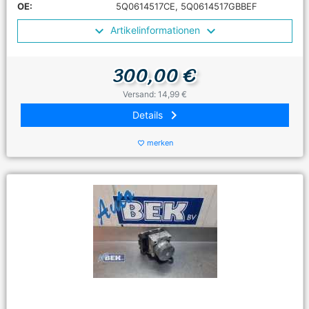
OE:
5Q0614517CE, 5Q0614517GBBEF
Artikelinformationen
300,00 €
Versand: 14,99 €
keyboard_arrow_right
Details
merken
favorite_border