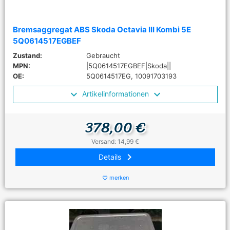
Bremsaggregat ABS Skoda Octavia III Kombi 5E
5Q0614517EGBEF
Zustand:
Gebraucht
MPN:
|5Q0614517EGBEF|Skoda||
OE:
5Q0614517EG, 10091703193
Artikelinformationen
378,00 €
Versand: 14,99 €
keyboard_arrow_right
Details
merken
favorite_border