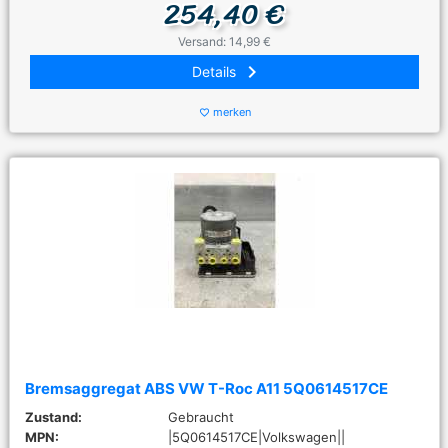
254,40 €
Versand: 14,99 €
keyboard_arrow_right
Details
merken
favorite_border
Bremsaggregat ABS VW T-Roc A11 5Q0614517CE
Zustand:
Gebraucht
MPN:
|5Q0614517CE|Volkswagen||