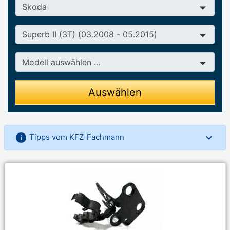
Hersteller
Baureihe
Modell
Auswählen
info
Tipps vom KFZ-Fachmann