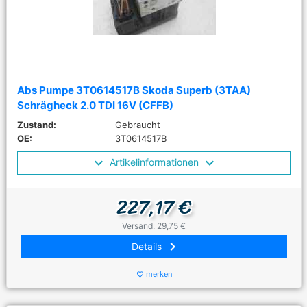
Abs Pumpe 3T0614517B Skoda Superb (3TAA)
Schrägheck 2.0 TDI 16V (CFFB)
Zustand:
Gebraucht
OE:
3T0614517B
Artikelinformationen
227,17 €
Versand: 29,75 €
keyboard_arrow_right
Details
merken
favorite_border