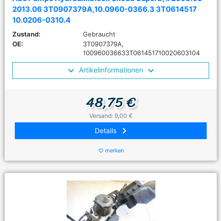
2013.06 3T0907379A,10.0960-0366.3 3T0614517
10.0206-0310.4
Zustand:
Gebraucht
OE:
3T0907379A,
100960036633T061451710020603104
Artikelinformationen
48,75 €
Versand: 9,00 €
keyboard_arrow_right
Details
merken
favorite_border