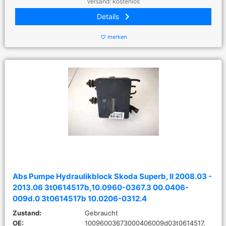
Versand: kostenlos
keyboard_arrow_right
Details
merken
favorite_border
Abs Pumpe Hydraulikblock Skoda Superb, II 2008.03 -
2013.06 3t0614517b,10.0960-0367.3 00.0406-
009d.0 3t0614517b 10.0206-0312.4
Zustand:
Gebraucht
OE:
10096003673000406009d03t0614517,