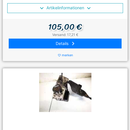
Artikelinformationen
105,00 €
Versand: 17,21 €
keyboard_arrow_right
Details
merken
favorite_border