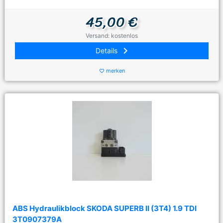
45,00 €
Versand: kostenlos
keyboard_arrow_right
Details
merken
favorite_border
ABS Hydraulikblock SKODA SUPERB II (3T4) 1.9 TDI
3T0907379A