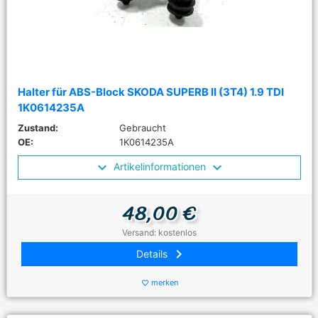
Halter für ABS-Block SKODA SUPERB II (3T4) 1.9 TDI
1K0614235A
Zustand:
Gebraucht
OE:
1K0614235A
Artikelinformationen
48,00 €
Versand: kostenlos
keyboard_arrow_right
Details
merken
favorite_border