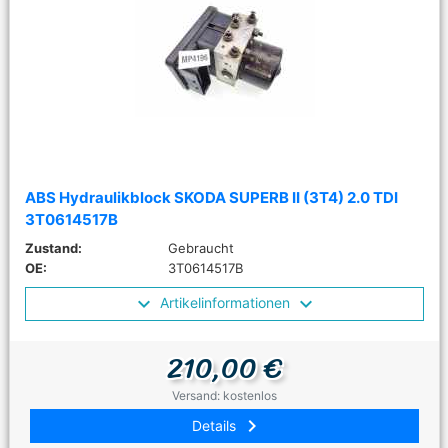
ABS Hydraulikblock SKODA SUPERB II (3T4) 2.0 TDI
3T0614517B
Zustand:
Gebraucht
OE:
3T0614517B
Artikelinformationen
210,00 €
Versand: kostenlos
keyboard_arrow_right
Details