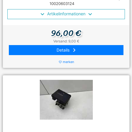
10020603124
Artikelinformationen
96,00 €
Versand: 9,00 €
keyboard_arrow_right
Details
merken
favorite_border