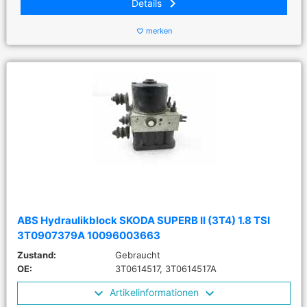
keyboard_arrow_right
Details
merken
favorite_border
ABS Hydraulikblock SKODA SUPERB II (3T4) 1.8 TSI
3T0907379A 10096003663
Zustand:
Gebraucht
OE:
3T0614517, 3T0614517A
Artikelinformationen