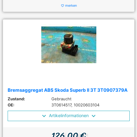
merken
favorite_border
Bremsaggregat ABS Skoda Superb II 3T 3T0907379A
Zustand:
Gebraucht
OE:
3T0614517, 10020603104
Artikelinformationen
126,00 €