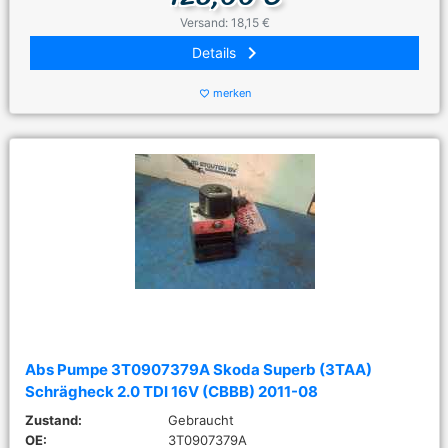
Versand: 18,15 €
keyboard_arrow_right
Details
merken
favorite_border
Abs Pumpe 3T0907379A Skoda Superb (3TAA)
Schrägheck 2.0 TDI 16V (CBBB) 2011-08
Zustand:
Gebraucht
OE:
3T0907379A