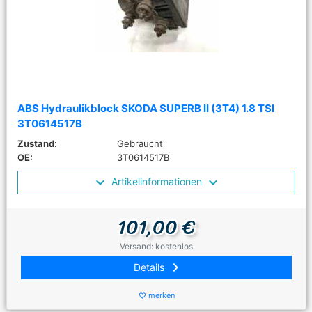
ABS Hydraulikblock SKODA SUPERB II (3T4) 1.8 TSI
3T0614517B
Zustand:
Gebraucht
OE:
3T0614517B
Artikelinformationen
101,00 €
Versand: kostenlos
keyboard_arrow_right
Details
merken
favorite_border