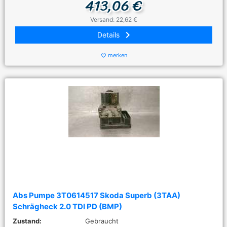
413,06 €
Versand: 22,62 €
keyboard_arrow_right
Details
merken
favorite_border
Abs Pumpe 3T0614517 Skoda Superb (3TAA)
Schrägheck 2.0 TDI PD (BMP)
Zustand:
Gebraucht