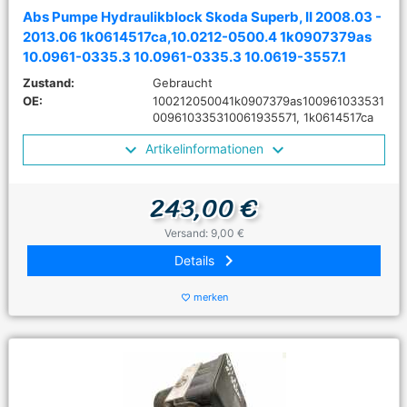
Abs Pumpe Hydraulikblock Skoda Superb, II 2008.03 -
2013.06 1k0614517ca,10.0212-0500.4 1k0907379as
10.0961-0335.3 10.0961-0335.3 10.0619-3557.1
Zustand:
Gebraucht
OE:
100212050041k0907379as100961033531
009610335310061935571, 1k0614517ca
Artikelinformationen
243,00 €
Versand: 9,00 €
keyboard_arrow_right
Details
merken
favorite_border