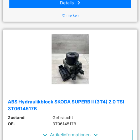
keyboard_arrow_right
Details
merken
favorite_border
ABS Hydraulikblock SKODA SUPERB II (3T4) 2.0 TSI
3T0614517B
Zustand:
Gebraucht
OE:
3T0614517B
Artikelinformationen