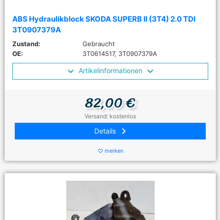
ABS Hydraulikblock SKODA SUPERB II (3T4) 2.0 TDI
3T0907379A
Zustand:
Gebraucht
OE:
3T0614517, 3T0907379A
Artikelinformationen
82,00 €
Versand: kostenlos
keyboard_arrow_right
Details
merken
favorite_border