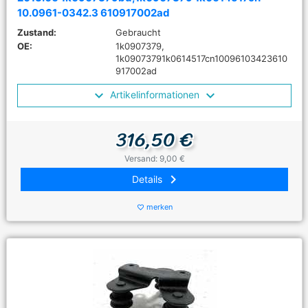
10.0961-0342.3 610917002ad
Zustand:
Gebraucht
OE:
1k0907379,
1k09073791k0614517cn10096103423610
917002ad
Artikelinformationen
316,50 €
Versand: 9,00 €
keyboard_arrow_right
Details
merken
favorite_border