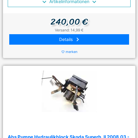
Artikelinformationen
240,00 €
Versand: 14,99 €
keyboard_arrow_right
Details
merken
favorite_border
Abs Pumpe Hydraulikblock Skoda Superb, II 2008.03 -