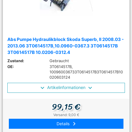
Abs Pumpe Hydraulikblock Skoda Superb, II 2008.03 -
2013.06 3T0614517B,10.0960-0367.3 3T0614517B
3T0614517B 10.0206-0312.4
Zustand:
Gebraucht
OE:
3T0614517B,
100960036733T0614517B3T0614517B10
020603124
Artikelinformationen
99,15 €
Versand: 9,00 €
keyboard_arrow_right
Details