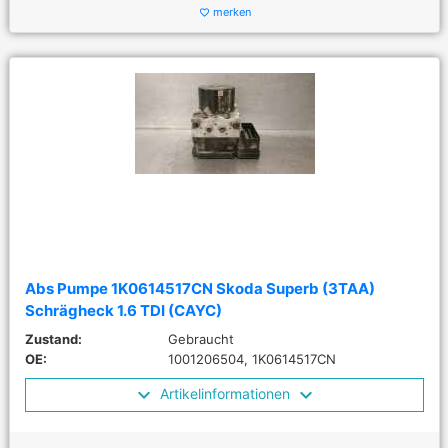
merken
favorite_border
Abs Pumpe 1K0614517CN Skoda Superb (3TAA)
Schrägheck 1.6 TDI (CAYC)
Zustand:
Gebraucht
OE:
1001206504, 1K0614517CN
Artikelinformationen