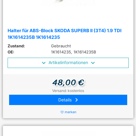
Halter für ABS-Block SKODA SUPERB II (3T4) 1.9 TDI
1K1614235B 1K1614235
Zustand:
Gebraucht
OE:
1K1614235, 1K1614235B
Artikelinformationen
48,00 €
Versand: kostenlos
keyboard_arrow_right
Details
merken
favorite_border