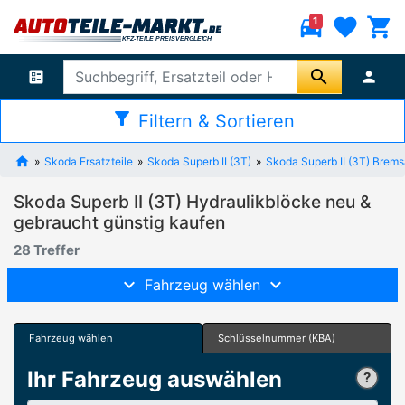
directions_car
favorite
shopping_cart
1
search
ballot
person
filter_alt
Filtern & Sortieren
Skoda Ersatzteile
Skoda Superb II (3T)
Skoda Superb II (3T) Brem
Skoda Superb II (3T) Hydraulikblöcke neu &
gebraucht günstig kaufen
28 Treffer
Fahrzeug wählen
Fahrzeug wählen
Schlüsselnummer (KBA)
Ihr Fahrzeug auswählen