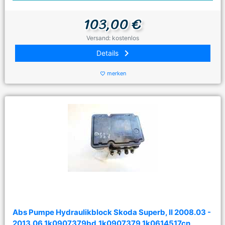
103,00 €
Versand: kostenlos
keyboard_arrow_right
Details
merken
favorite_border
Abs Pumpe Hydraulikblock Skoda Superb, II 2008.03 -
2013.06 1k0907379bd,1k0907379 1k0614517cn