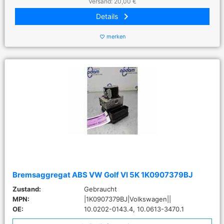
Versand: 20,00 €
keyboard_arrow_right
Details
merken
favorite_border
Bremsaggregat ABS VW Golf VI 5K 1K0907379BJ
Zustand:
Gebraucht
MPN:
|1K0907379BJ|Volkswagen||
OE:
10.0202-0143.4, 10.0613-3470.1