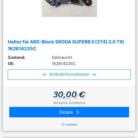
Halter für ABS-Block SKODA SUPERB II (3T4) 2.0 TSI
1K2614235C
Zustand:
Gebraucht
OE:
1K2614235C
Artikelinformationen
30,00 €
Versand: kostenlos
keyboard_arrow_right
Details
merken
favorite_border