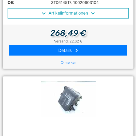
OE:
3T0614517, 10020603104
Artikelinformationen
268,49 €
Versand: 22,62 €
keyboard_arrow_right
Details
merken
favorite_border