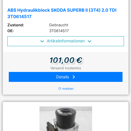
ABS Hydraulikblock SKODA SUPERB II (3T4) 2.0 TDI
3T0614517
Zustand:
Gebraucht
OE:
3T0614517
Artikelinformationen
101,00 €
Versand: kostenlos
keyboard_arrow_right
Details
merken
favorite_border