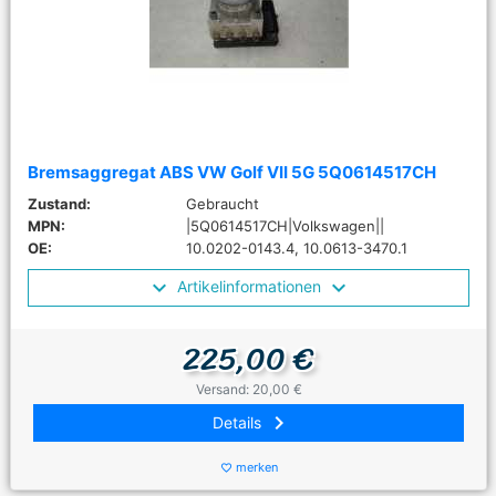
Bremsaggregat ABS VW Golf VII 5G 5Q0614517CH
Zustand:
Gebraucht
MPN:
|5Q0614517CH|Volkswagen||
OE:
10.0202-0143.4, 10.0613-3470.1
Artikelinformationen
225,00 €
Versand: 20,00 €
keyboard_arrow_right
Details
merken
favorite_border