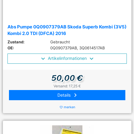
Abs Pumpe 0Q0907379AB Skoda Superb Kombi (3V5)
Kombi 2.0 TDI (DFCA) 2016
Zustand:
Gebraucht
OE:
0Q0907379AB, 3Q0614517AB
Artikelinformationen
50,00 €
Versand: 17,25 €
keyboard_arrow_right
Details
merken
favorite_border