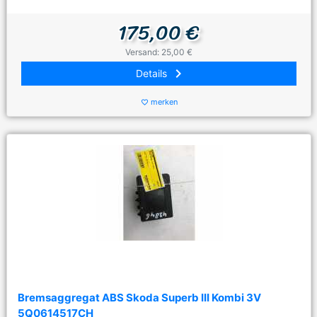
175,00 €
Versand: 25,00 €
keyboard_arrow_right
Details
merken
favorite_border
Bremsaggregat ABS Skoda Superb III Kombi 3V
5Q0614517CH