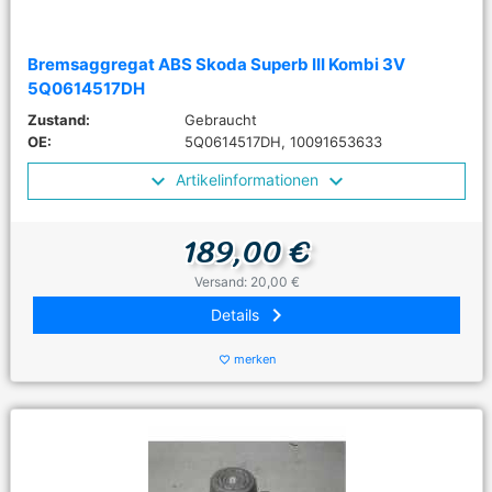
Bremsaggregat ABS Skoda Superb III Kombi 3V
5Q0614517DH
Zustand:
Gebraucht
OE:
5Q0614517DH, 10091653633
Artikelinformationen
189,00 €
Versand: 20,00 €
keyboard_arrow_right
Details
merken
favorite_border