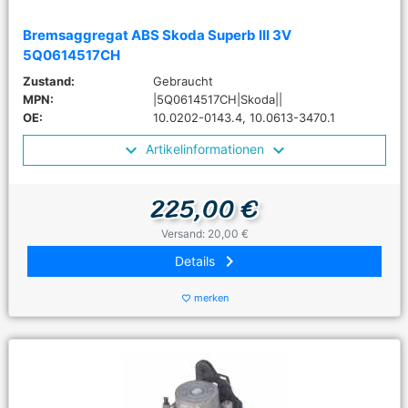
Bremsaggregat ABS Skoda Superb III 3V
5Q0614517CH
Zustand:
Gebraucht
MPN:
|5Q0614517CH|Skoda||
OE:
10.0202-0143.4, 10.0613-3470.1
Artikelinformationen
225,00 €
Versand: 20,00 €
keyboard_arrow_right
Details
merken
favorite_border