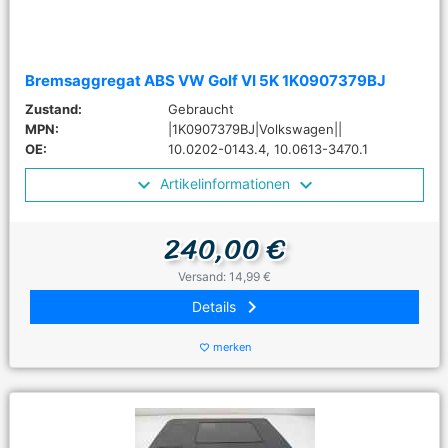
Bremsaggregat ABS VW Golf VI 5K 1K0907379BJ
Zustand:
Gebraucht
MPN:
|1K0907379BJ|Volkswagen||
OE:
10.0202-0143.4, 10.0613-3470.1
Artikelinformationen
240,00 €
Versand: 14,99 €
keyboard_arrow_right
Details
merken
favorite_border