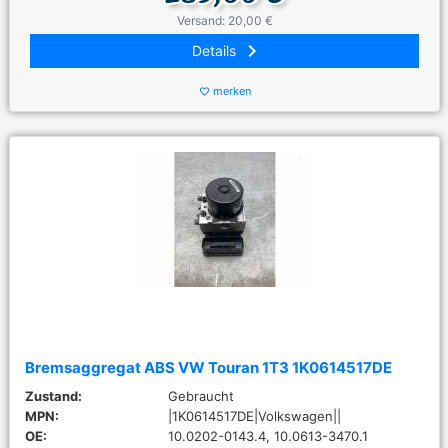
Versand: 20,00 €
keyboard_arrow_right
Details
merken
favorite_border
Bremsaggregat ABS VW Touran 1T3 1K0614517DE
Zustand:
Gebraucht
MPN:
|1K0614517DE|Volkswagen||
OE:
10.0202-0143.4, 10.0613-3470.1