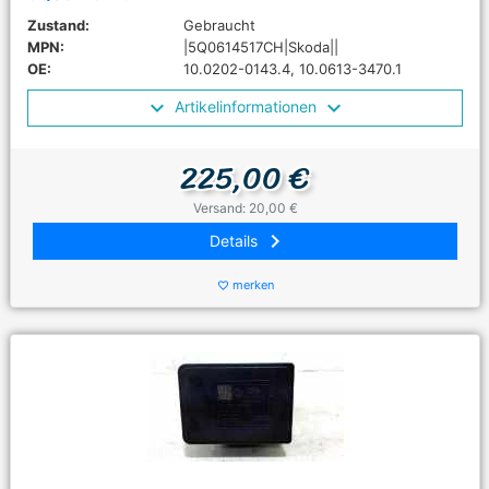
Zustand:
Gebraucht
MPN:
|5Q0614517CH|Skoda||
OE:
10.0202-0143.4, 10.0613-3470.1
Artikelinformationen
225,00 €
Versand: 20,00 €
keyboard_arrow_right
Details
merken
favorite_border