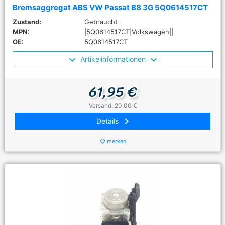
Bremsaggregat ABS VW Passat B8 3G 5Q0614517CT
Zustand:
Gebraucht
MPN:
|5Q0614517CT|Volkswagen||
OE:
5Q0614517CT
Artikelinformationen
61,95 €
Versand: 20,00 €
keyboard_arrow_right
Details
merken
favorite_border