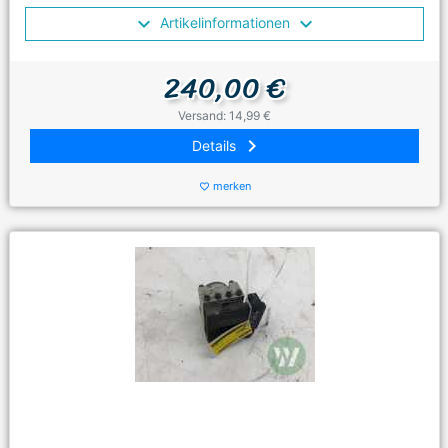
Artikelinformationen
240,00 €
Versand: 14,99 €
keyboard_arrow_right
Details
merken
favorite_border