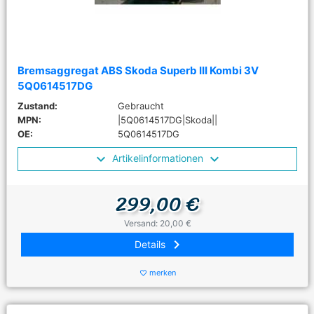
Bremsaggregat ABS Skoda Superb III Kombi 3V
5Q0614517DG
Zustand:
Gebraucht
MPN:
|5Q0614517DG|Skoda||
OE:
5Q0614517DG
Artikelinformationen
299,00 €
Versand: 20,00 €
keyboard_arrow_right
Details
merken
favorite_border