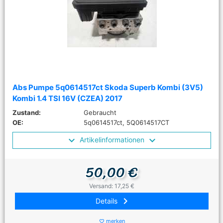
Abs Pumpe 5q0614517ct Skoda Superb Kombi (3V5)
Kombi 1.4 TSI 16V (CZEA) 2017
Zustand:
Gebraucht
OE:
5q0614517ct, 5Q0614517CT
Artikelinformationen
50,00 €
Versand: 17,25 €
keyboard_arrow_right
Details
merken
favorite_border