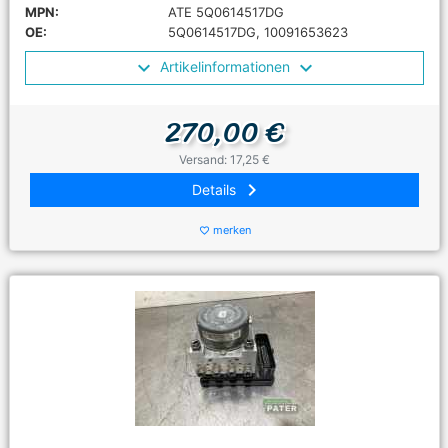
MPN:
ATE 5Q0614517DG
OE:
5Q0614517DG, 10091653623
Artikelinformationen
270,00 €
Versand: 17,25 €
keyboard_arrow_right
Details
merken
favorite_border