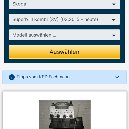
Hersteller
Baureihe
Modell
Auswählen
info
Tipps vom KFZ-Fachmann