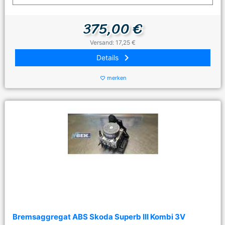
375,00 €
Versand: 17,25 €
keyboard_arrow_right
Details
merken
favorite_border
Bremsaggregat ABS Skoda Superb III Kombi 3V