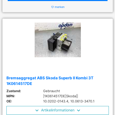
merken
favorite_border
Bremsaggregat ABS Skoda Superb II Kombi 3T
1K0614517DE
Zustand:
Gebraucht
MPN:
|1K0614517DE|Skoda||
OE:
10.0202-0143.4, 10.0613-3470.1
Artikelinformationen