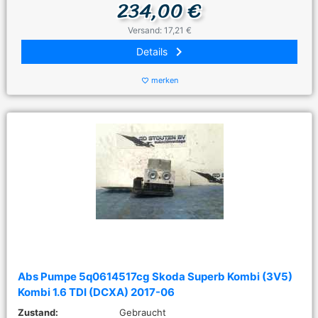
234,00 €
Versand: 17,21 €
keyboard_arrow_right
Details
merken
favorite_border
Abs Pumpe 5q0614517cg Skoda Superb Kombi (3V5)
Kombi 1.6 TDI (DCXA) 2017-06
Zustand:
Gebraucht