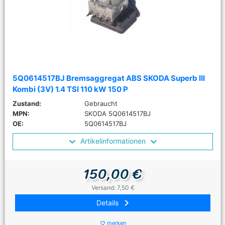
5Q0614517BJ Bremsaggregat ABS SKODA Superb III
Kombi (3V) 1.4 TSI 110 kW 150 P
Zustand:
Gebraucht
MPN:
SKODA 5Q0614517BJ
OE:
5Q0614517BJ
Artikelinformationen
150,00 €
Versand: 7,50 €
keyboard_arrow_right
Details
merken
favorite_border