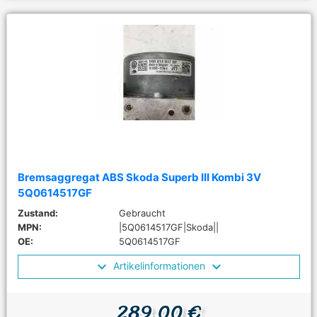
Bremsaggregat ABS Skoda Superb III Kombi 3V
5Q0614517GF
Zustand:
Gebraucht
MPN:
|5Q0614517GF|Skoda||
OE:
5Q0614517GF
Artikelinformationen
289,00 €