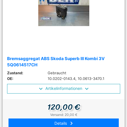
Bremsaggregat ABS Skoda Superb III Kombi 3V
5Q0614517CH
Zustand:
Gebraucht
OE:
10.0202-0143.4, 10.0613-3470.1
Artikelinformationen
120,00 €
Versand: 20,00 €
keyboard_arrow_right
Details