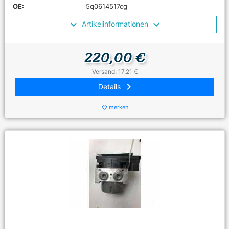
OE:
5q0614517cg
Artikelinformationen
220,00 €
Versand: 17,21 €
keyboard_arrow_right
Details
merken
favorite_border