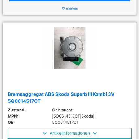
merken
favorite_border
Bremsaggregat ABS Skoda Superb III Kombi 3V
5Q0614517CT
Zustand:
Gebraucht
MPN:
|5Q0614517CT|Skoda||
OE:
5Q0614517CT
Artikelinformationen