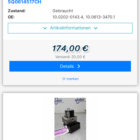
5Q0614517CH
Zustand:
Gebraucht
OE:
10.0202-0143.4, 10.0613-3470.1
Artikelinformationen
174,00 €
Versand: 20,00 €
keyboard_arrow_right
Details
merken
favorite_border