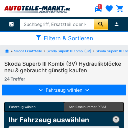
directions_car
favorite
shopping_cart
1
search
ballot
person
filter_alt
Filtern & Sortieren
Skoda Ersatzteile
Skoda Superb III Kombi (3V)
Skoda Superb III K
Skoda Superb III Kombi (3V) Hydraulikblöcke
neu & gebraucht günstig kaufen
24 Treffer
Fahrzeug wählen
Fahrzeug wählen
Schlüsselnummer (KBA)
Ihr Fahrzeug auswählen