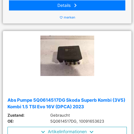
keyboard_arrow_right
Details
merken
favorite_border
Abs Pumpe 5Q0614517DG Skoda Superb Kombi (3V5)
Kombi 1.5 TSI Evo 16V (DPCA) 2023
Zustand:
Gebraucht
OE:
5Q0614517DG, 10091653623
Artikelinformationen