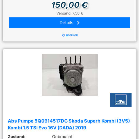
150,00 €
Versand: 7,50 €
keyboard_arrow_right
Details
merken
favorite_border
Abs Pumpe 5Q0614517DG Skoda Superb Kombi (3V5)
Kombi 1.5 TSI Evo 16V (DADA) 2019
Zustand:
Gebraucht