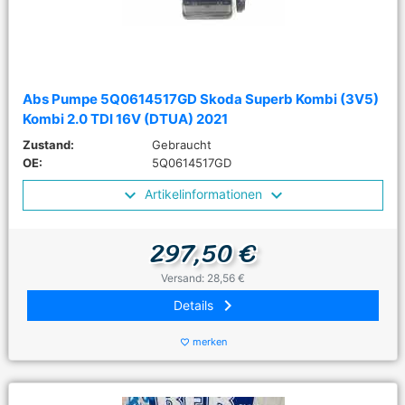
Abs Pumpe 5Q0614517GD Skoda Superb Kombi (3V5)
Kombi 2.0 TDI 16V (DTUA) 2021
Zustand:
Gebraucht
OE:
5Q0614517GD
Artikelinformationen
297,50 €
Versand: 28,56 €
keyboard_arrow_right
Details
merken
favorite_border