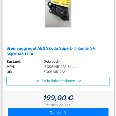
Bremsaggregat ABS Skoda Superb III Kombi 3V
5Q0614517FA
Zustand:
Gebraucht
MPN:
|5Q0614517FA|Skoda||
OE:
5Q0614517FA
Artikelinformationen
199,00 €
Versand: 20,00 €
keyboard_arrow_right
Details