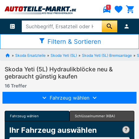
directions_car
favorite
shopping_cart
1
search
ballot
person
filter_alt
Filtern & Sortieren
Skoda Ersatzteile
Skoda Yeti (5L)
Skoda Yeti (5L) Bremsanlage
S
Skoda Yeti (5L) Hydraulikblöcke neu &
gebraucht günstig kaufen
16 Treffer
Fahrzeug wählen
Fahrzeug wählen
Schlüsselnummer (KBA)
Ihr Fahrzeug auswählen