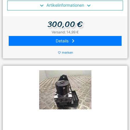
Artikelinformationen
300,00 €
Versand: 14,99 €
keyboard_arrow_right
Details
merken
favorite_border