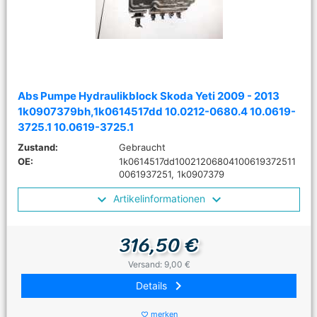
Abs Pumpe Hydraulikblock Skoda Yeti 2009 - 2013
1k0907379bh,1k0614517dd 10.0212-0680.4 10.0619-
3725.1 10.0619-3725.1
Zustand:
Gebraucht
OE:
1k0614517dd10021206804100619372511
0061937251, 1k0907379
Artikelinformationen
316,50 €
Versand: 9,00 €
keyboard_arrow_right
Details
merken
favorite_border