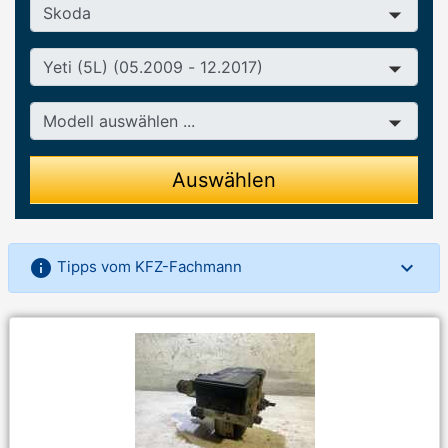
Hersteller
Baureihe
Modell
Auswählen
info
Tipps vom KFZ-Fachmann