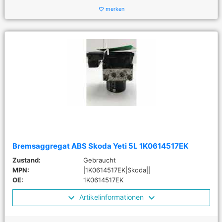
merken
favorite_border
Bremsaggregat ABS Skoda Yeti 5L 1K0614517EK
Zustand:
Gebraucht
MPN:
|1K0614517EK|Skoda||
OE:
1K0614517EK
Artikelinformationen