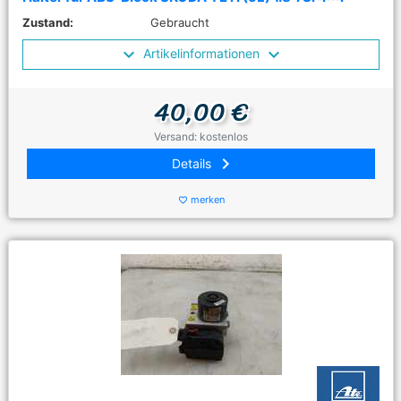
Zustand:
Gebraucht
Artikelinformationen
40,00 €
Versand: kostenlos
keyboard_arrow_right
Details
merken
favorite_border