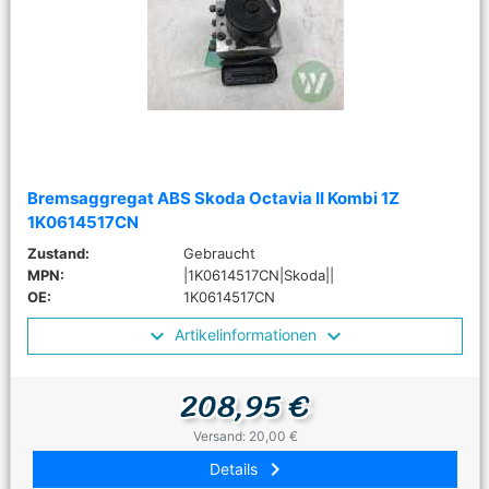
Bremsaggregat ABS Skoda Octavia II Kombi 1Z
1K0614517CN
Zustand:
Gebraucht
MPN:
|1K0614517CN|Skoda||
OE:
1K0614517CN
Artikelinformationen
208,95 €
Versand: 20,00 €
keyboard_arrow_right
Details