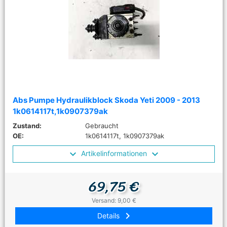
Abs Pumpe Hydraulikblock Skoda Yeti 2009 - 2013
1k0614117t,1k0907379ak
Zustand:
Gebraucht
OE:
1k0614117t, 1k0907379ak
Artikelinformationen
69,75 €
Versand: 9,00 €
keyboard_arrow_right
Details