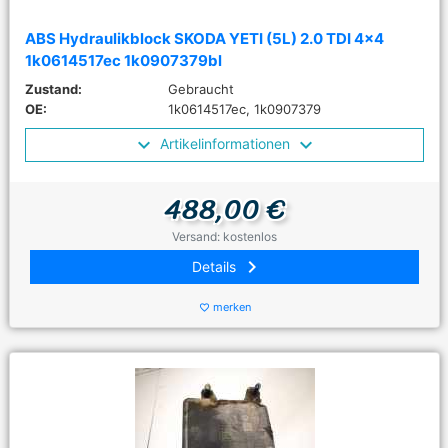
ABS Hydraulikblock SKODA YETI (5L) 2.0 TDI 4x4
1k0614517ec 1k0907379bl
Zustand:
Gebraucht
OE:
1k0614517ec, 1k0907379
Artikelinformationen
488,00 €
Versand: kostenlos
keyboard_arrow_right
Details
merken
favorite_border