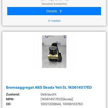
Versand: kostenlos
keyboard_arrow_right
Details
merken
favorite_border
Bremsaggregat ABS Skoda Yeti 5L 1K0614517ED
Zustand:
Gebraucht
MPN:
|1K0614517ED|Skoda||
OE:
10021209844, 10096103763