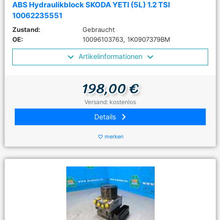
ABS Hydraulikblock SKODA YETI (5L) 1.2 TSI
10062235551
Zustand:
Gebraucht
OE:
10096103763, 1K0907379BM
Artikelinformationen
198,00 €
Versand: kostenlos
keyboard_arrow_right
Details
merken
favorite_border