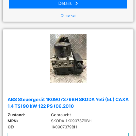
keyboard_arrow_right
Details
merken
favorite_border
ABS Steuergerät 1K0907379BH SKODA Yeti (5L) CAXA
1.4 TSI 90 kW 122 PS (06.2010
Zustand:
Gebraucht
MPN:
SKODA 1K0907379BH
OE:
1K0907379BH