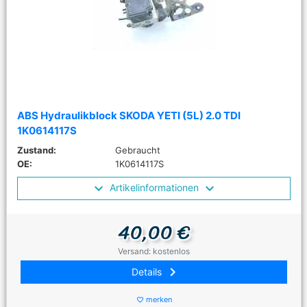
ABS Hydraulikblock SKODA YETI (5L) 2.0 TDI
1K0614117S
Zustand:
Gebraucht
OE:
1K0614117S
Artikelinformationen
40,00 €
Versand: kostenlos
keyboard_arrow_right
Details
merken
favorite_border