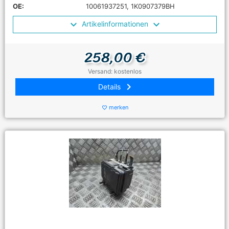
OE:
10061937251, 1K0907379BH
Artikelinformationen
258,00 €
Versand: kostenlos
keyboard_arrow_right
Details
merken
favorite_border