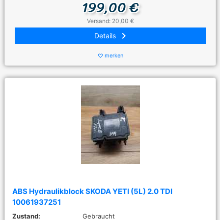
199,00 €
Versand: 20,00 €
keyboard_arrow_right
Details
merken
favorite_border
ABS Hydraulikblock SKODA YETI (5L) 2.0 TDI
10061937251
Zustand:
Gebraucht