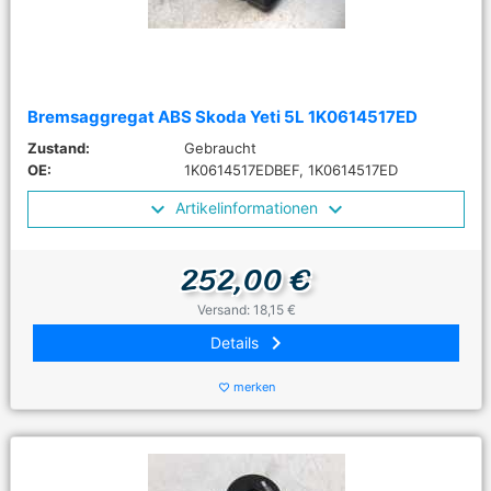
Bremsaggregat ABS Skoda Yeti 5L 1K0614517ED
Zustand:
Gebraucht
OE:
1K0614517EDBEF, 1K0614517ED
Artikelinformationen
252,00 €
Versand: 18,15 €
keyboard_arrow_right
Details
merken
favorite_border