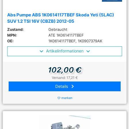
Abs Pumpe ABS 1K0614117TBEF Skoda Yeti (5LAC)
SUV 1.2 TSI 16V (CBZB) 2012-05
Zustand:
Gebraucht
MPN:
ATE 1K0614117TBEF
OE:
1K0614117TBEF, 1K0907379AK
Artikelinformationen
102,00 €
Versand: 17,21 €
keyboard_arrow_right
Details
merken
favorite_border