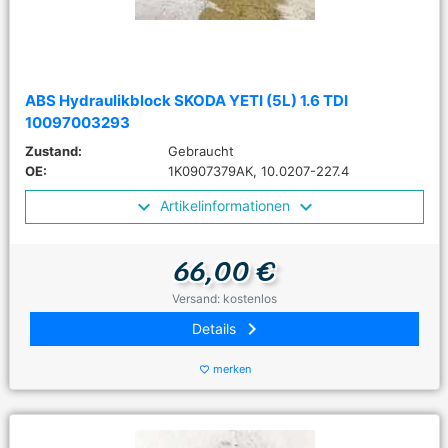
ABS Hydraulikblock SKODA YETI (5L) 1.6 TDI
10097003293
Zustand:
Gebraucht
OE:
1K0907379AK, 10.0207-227.4
Artikelinformationen
66,00 €
Versand: kostenlos
keyboard_arrow_right
Details
merken
favorite_border