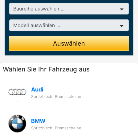
Baureihe
Modell
Auswählen
Wählen Sie Ihr Fahrzeug aus
Audi
Spritzblech, Bremsscheibe
BMW
Spritzblech, Bremsscheibe