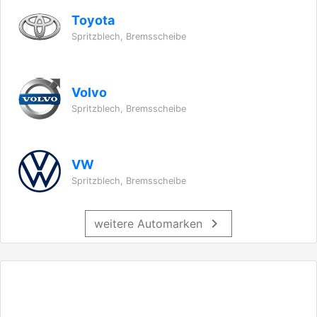
Toyota
Spritzblech, Bremsscheibe
Volvo
Spritzblech, Bremsscheibe
VW
Spritzblech, Bremsscheibe
chevron_right
weitere Automarken