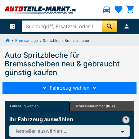
directions_car
favorite
shopping_cart
search
ballot
person
Bremsanlage
Spritzblech, Bremsscheibe
Auto Spritzbleche für
Bremsscheiben neu & gebraucht
günstig kaufen
Fahrzeug wählen
Fahrzeug wählen
Schlüsselnummer (KBA)
Ihr Fahrzeug auswählen
Hersteller