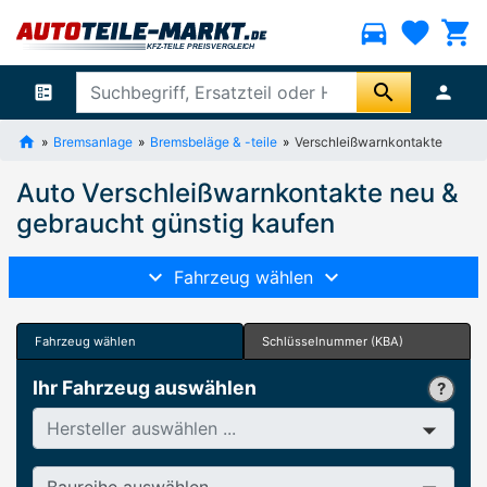
directions_car
favorite
shopping_cart
search
ballot
person
Bremsanlage
Bremsbeläge & -teile
Verschleißwarnkontakte
Auto Verschleißwarnkontakte neu &
gebraucht günstig kaufen
Fahrzeug wählen
Fahrzeug wählen
Schlüsselnummer (KBA)
Ihr Fahrzeug auswählen
Hersteller
Baureihe