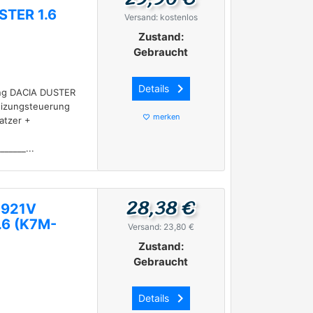
STER 1.6
Versand: kostenlos
Zustand:
Gebraucht
keyboard_arrow_right
Details
ung DACIA DUSTER
eizungsteuerung
merken
favorite_border
atzer +
______...
28,38 €
0921V
.6 (K7M-
Versand: 23,80 €
Zustand:
Gebraucht
keyboard_arrow_right
Details