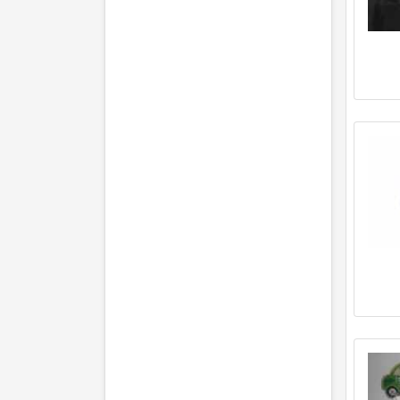
(Motor: 77 kW / 105 PS)
Dacia Logan MCV (KS) 1.6 16V
Flexifuel (11.2009 - heute)
(Motor: 77 kW / 105 PS)
Dacia Logan MCV (KS) 1.6 Bifuel
(11.2008 - heute)
(Motor: 64 kW / 87 PS)
Dacia Logan MCV (KS) 1.6 Bifuel
(05.2010 - heute)
(Motor: 62 kW / 84 PS)
Dacia Logan MCV (KS) 1.6 MPI
(05.2010 - heute)
(Motor: 62 kW / 84 PS)