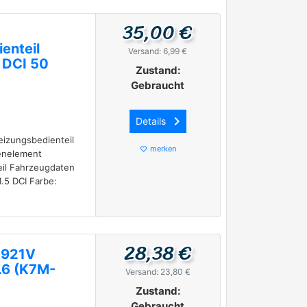
35,00 €
enteil
Versand: 6,99 €
 DCI 50
Zustand:
Gebraucht
keyboard_arrow_right
Details
eizungsbedienteil
merken
favorite_border
enelement
eil Fahrzeugdaten
.5 DCI Farbe:
28,38 €
0921V
.6 (K7M-
Versand: 23,80 €
Zustand:
Gebraucht