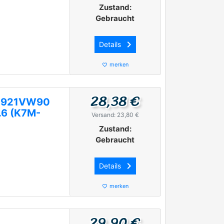
Zustand:
Gebraucht
keyboard_arrow_right
Details
merken
favorite_border
28,38 €
00921VW90
.6 (K7M-
Versand: 23,80 €
Zustand:
Gebraucht
keyboard_arrow_right
Details
merken
favorite_border
29,90 €