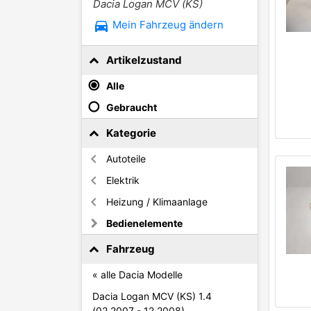
Dacia Logan MCV (KS)
directions_car
Mein Fahrzeug ändern
Artikelzustand
Alle
Gebraucht
Kategorie
Autoteile
Elektrik
Heizung / Klimaanlage
Bedienelemente
Fahrzeug
« alle Dacia Modelle
Dacia Logan MCV (KS) 1.4
(02.2007 - 12.2008)