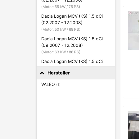
(Motor: 55 kW / 75 PS)
Dacia Logan MCV (KS) 1.5 dCi
(02.2007 - 12.2008)
(Motor: 50 kW / 68 PS)
Dacia Logan MCV (KS) 1.5 dCi
(09.2007 - 12.2008)
(Motor: 63 kW / 86 PS)
Dacia Logan MCV (KS) 1.5 dCi
(05.2010 - heute)
Hersteller
(Motor: 55 kW / 75 PS)
Dacia Logan MCV (KS) 1.5 dCi
VALEO
(1)
(05.2010 - heute)
(Motor: 65 kW / 88 PS)
Dacia Logan MCV (KS) 1.6
(02.2007 - 12.2008)
(Motor: 64 kW / 87 PS)
Dacia Logan MCV (KS) 1.6 16V
(02.2007 - 12.2008)