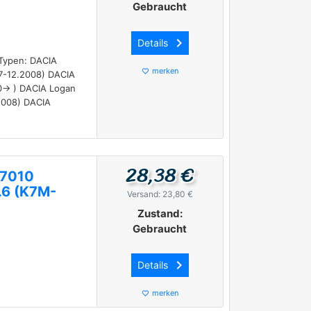
Gebraucht
keyboard_arrow_right
Details
Typen: DACIA
merken
favorite_border
7-12.2008) DACIA
0-> ) DACIA Logan
2008) DACIA
28,38 €
77010
.6 (K7M-
Versand: 23,80 €
Zustand:
Gebraucht
keyboard_arrow_right
Details
merken
favorite_border