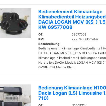
Bedienelement Klimaanlage
Klimabedienteil Heizungsbedi
DACIA LOGAN MCV (KS_) 1.5
KW 69577008
OE:
69577008
KM:
222.746 Kilometer
Beschreibung:
Bedienelement Klimaanlage Klimabedienteil H
DACIA LOGAN MCV (KS_) 1.5 DCI 50 KW Bedi
Klimaanlage Klimabedienteil Heizungsbedient
Hersteller: DACIA Modell: LOGAN MCV (KS_) 1
OV61H 61H Marine Bla...
Bedienung Klimaanlage N10
Dacia Logan (LS) Limousine 1
710)
OE:
N100921V