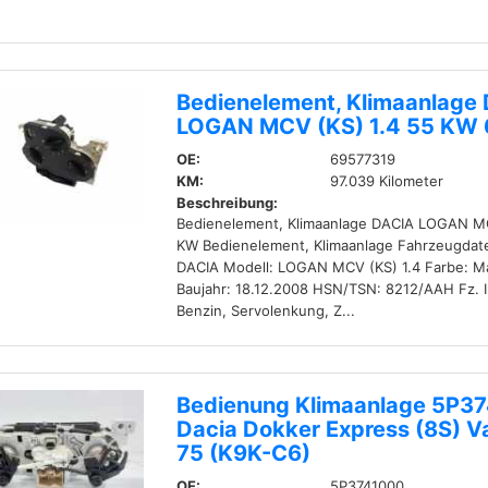
Bedienelement, Klimaanlage
LOGAN MCV (KS) 1.4 55 KW
OE:
69577319
KM:
97.039 Kilometer
Beschreibung:
Bedienelement, Klimaanlage DACIA LOGAN MC
KW Bedienelement, Klimaanlage Fahrzeugdate
DACIA Modell: LOGAN MCV (KS) 1.4 Farbe: M
Baujahr: 18.12.2008 HSN/TSN: 8212/AAH Fz. In
Benzin, Servolenkung, Z...
Bedienung Klimaanlage 5P3
Dacia Dokker Express (8S) Va
75 (K9K-C6)
OE:
5P3741000