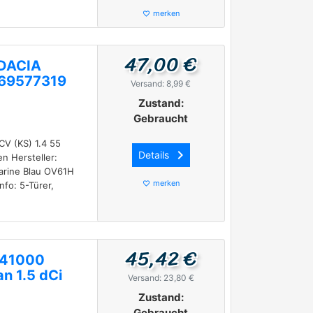
merken
favorite_border
47,00 €
 DACIA
 69577319
Versand: 8,99 €
Zustand:
Gebraucht
V (KS) 1.4 55
keyboard_arrow_right
Details
n Hersteller:
arine Blau OV61H
merken
fo: 5-Türer,
favorite_border
45,42 €
741000
n 1.5 dCi
Versand: 23,80 €
Zustand:
Gebraucht