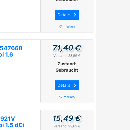
keyboard_arrow_right
Details
merken
favorite_border
71,40 €
1547668
i 1.6
Versand: 28,56 €
Zustand:
Gebraucht
keyboard_arrow_right
Details
merken
favorite_border
15,49 €
0921V
i 1.5 dCi
Versand: 22,62 €