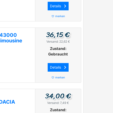
keyboard_arrow_right
Details
merken
favorite_border
36,15 €
743000
limousine
Versand: 22,62 €
Zustand:
Gebraucht
keyboard_arrow_right
Details
merken
favorite_border
34,00 €
 DACIA
Versand: 7,49 €
Zustand: