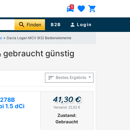
directions_car
favorite
shopping_cart
1
search
Finden
B2B
person
Login
ge
Dacia Logan MCV (KS) Bedienelemente
& gebraucht günstig
sort
Bestes Ergebnis
41,30 €
6278B
i 1.5 dCi
Versand: 22,62 €
Zustand:
Gebraucht