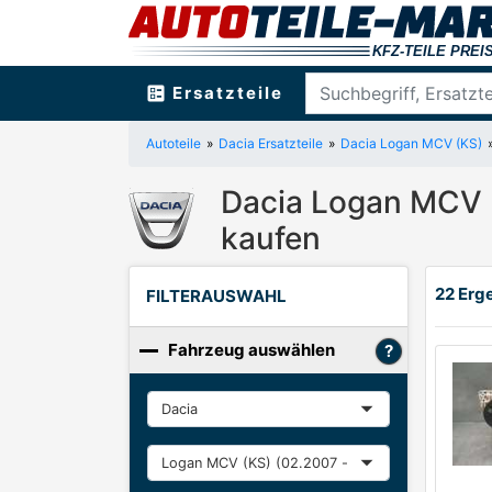
ballot
Ersatzteile
Autoteile
Dacia Ersatzteile
Dacia Logan MCV (KS)
Dacia Logan MCV (
kaufen
22 Erg
FILTERAUSWAHL
Fahrzeug auswählen
Hersteller
Baureihe