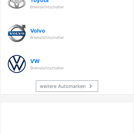
Toyota
Bremslichtschalter
Volvo
Bremslichtschalter
VW
Bremslichtschalter
chevron_right
weitere Automarken