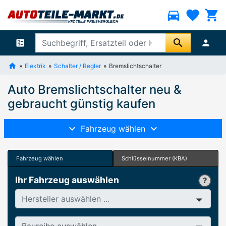
directions_car
favorite
shopping_cart
search
ballot
person
Elektrik
Schalter / Regler
Bremslichtschalter
Auto Bremslichtschalter neu &
gebraucht günstig kaufen
Fahrzeug wählen
Fahrzeug wählen
Schlüsselnummer (KBA)
Ihr Fahrzeug auswählen
Hersteller
Baureihe