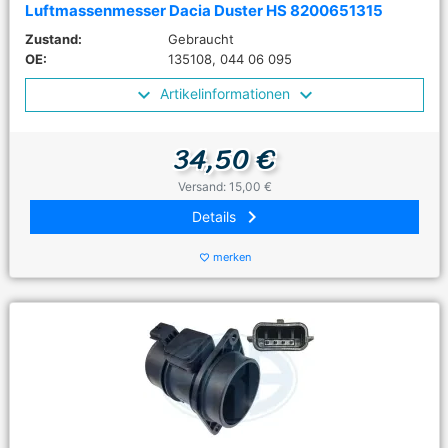
Luftmassenmesser Dacia Duster HS 8200651315
Zustand:
Gebraucht
OE:
135108, 044 06 095
Artikelinformationen
34,50 €
Versand: 15,00 €
keyboard_arrow_right
Details
merken
favorite_border