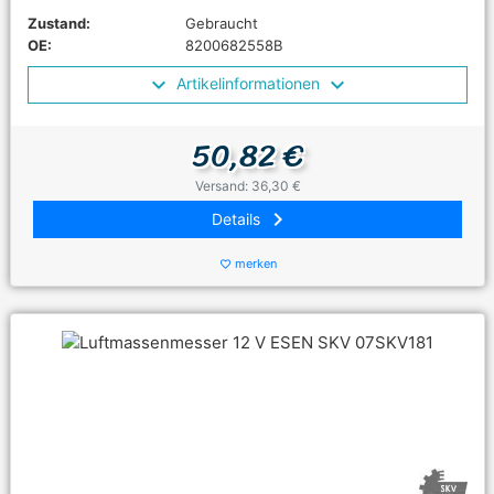
Zustand:
Gebraucht
OE:
8200682558B
Artikelinformationen
50,82 €
Versand: 36,30 €
keyboard_arrow_right
Details
merken
favorite_border