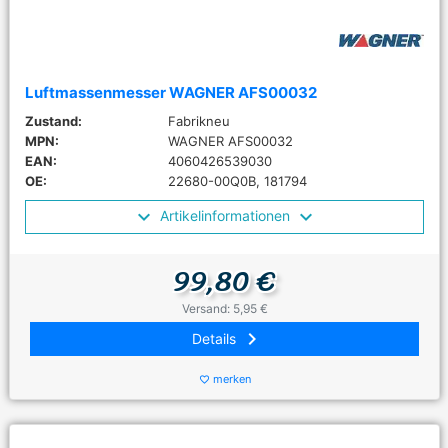
Luftmassenmesser WAGNER AFS00032
Zustand:
Fabrikneu
MPN:
WAGNER AFS00032
EAN:
4060426539030
OE:
22680-00Q0B, 181794
Artikelinformationen
99,80 €
Versand: 5,95 €
keyboard_arrow_right
Details
merken
favorite_border