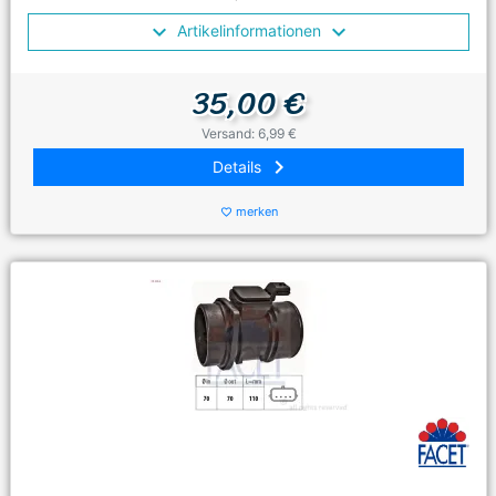
Artikelinformationen
35,00 €
Versand: 6,99 €
keyboard_arrow_right
Details
merken
favorite_border