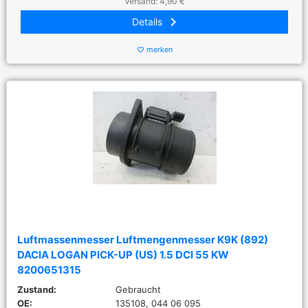
Versand: 4,90 €
keyboard_arrow_right
Details
merken
favorite_border
Luftmassenmesser Luftmengenmesser K9K (892)
DACIA LOGAN PICK-UP (US) 1.5 DCI 55 KW
8200651315
Zustand:
Gebraucht
OE:
135108, 044 06 095