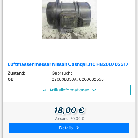
Luftmassenmesser Nissan Qashqai J10 H8200702517
Zustand:
Gebraucht
OE:
22680BB50A, 8200682558
Artikelinformationen
18,00 €
Versand: 20,00 €
keyboard_arrow_right
Details