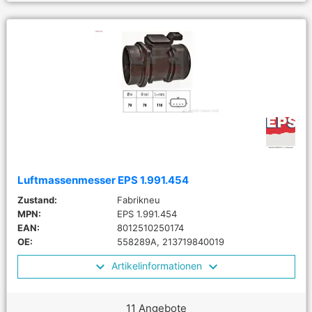
Luftmassenmesser EPS 1.991.454
Zustand:
Fabrikneu
MPN:
EPS 1.991.454
EAN:
8012510250174
OE:
558289A, 213719840019
Artikelinformationen
11 Angebote