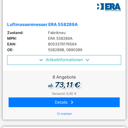
Luftmassenmesser ERA 558289A
Zustand:
Fabrikneu
MPN:
ERA 558289A
EAN:
8053379176564
OE:
558289B, 0890389
Artikelinformationen
8 Angebote
73,11 €
ab
Versand: 6,90 €
keyboard_arrow_right
Details
merken
favorite_border