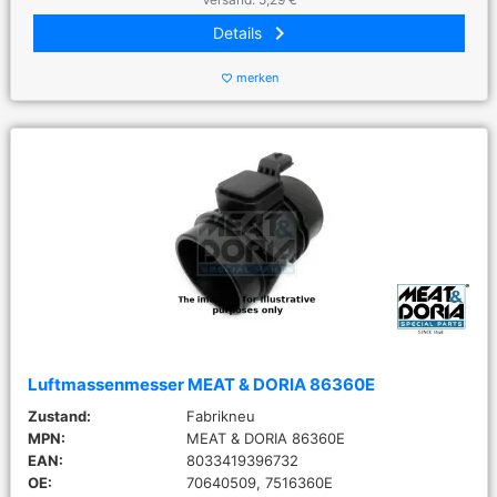
keyboard_arrow_right
Details
merken
favorite_border
Luftmassenmesser MEAT & DORIA 86360E
Zustand:
Fabrikneu
MPN:
MEAT & DORIA 86360E
EAN:
8033419396732
OE:
70640509, 7516360E