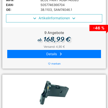
MPN:
BLUE PRINT ADBP740083
EAN:
5057746366704
OE:
38.1103, SAM74046.1
Artikelinformationen
-46 %
9 Angebote
168,99 €
ab
Versand: 4,90 €
keyboard_arrow_right
Details
merken
favorite_border