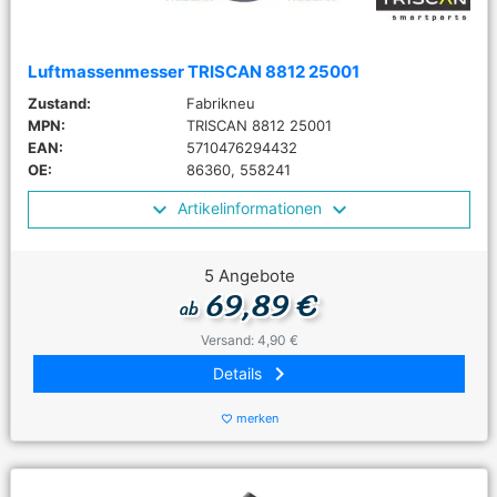
Luftmassenmesser TRISCAN 8812 25001
Zustand:
Fabrikneu
MPN:
TRISCAN 8812 25001
EAN:
5710476294432
OE:
86360, 558241
Artikelinformationen
5 Angebote
69,89 €
ab
Versand: 4,90 €
keyboard_arrow_right
Details
merken
favorite_border