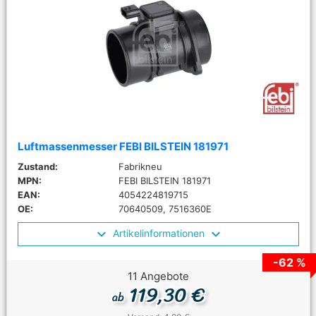
Luftmassenmesser FEBI BILSTEIN 181971
Zustand:
Fabrikneu
MPN:
FEBI BILSTEIN 181971
EAN:
4054224819715
OE:
70640509, 7516360E
Artikelinformationen
-62 %
11 Angebote
119,30 €
ab