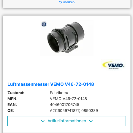
merken
favorite_border
Luftmassenmesser VEMO V46-72-0148
Zustand:
Fabrikneu
MPN:
VEMO V46-72-0148
EAN:
4046001706745
OE:
A2C6059741877, 0890389
Artikelinformationen