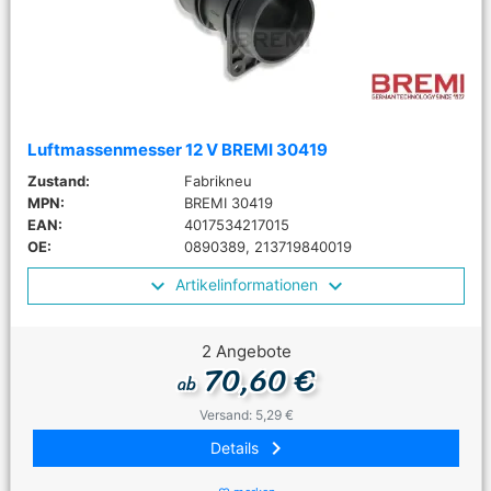
Luftmassenmesser 12 V BREMI 30419
Zustand:
Fabrikneu
MPN:
BREMI 30419
EAN:
4017534217015
OE:
0890389, 213719840019
Artikelinformationen
2 Angebote
70,60 €
ab
Versand: 5,29 €
keyboard_arrow_right
Details