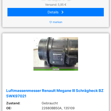
Versand: 5,95 €
keyboard_arrow_right
Details
merken
favorite_border
Luftmassenmesser Renault Megane III Schrägheck BZ
5WK97021
Zustand:
Gebraucht
OE:
22680BB50A, 135109