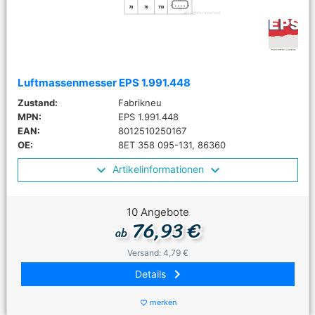
Luftmassenmesser EPS 1.991.448
Zustand:
Fabrikneu
MPN:
EPS 1.991.448
EAN:
8012510250167
OE:
8ET 358 095-131, 86360
Artikelinformationen
10 Angebote
76,93 €
ab
Versand: 4,79 €
keyboard_arrow_right
Details
merken
favorite_border