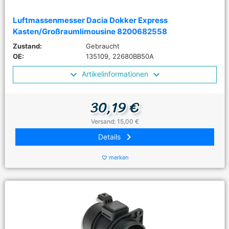
Luftmassenmesser Dacia Dokker Express
Kasten/Großraumlimousine 8200682558
Zustand:
Gebraucht
OE:
135109, 22680BB50A
Artikelinformationen
30,19 €
Versand: 15,00 €
keyboard_arrow_right
Details
merken
favorite_border