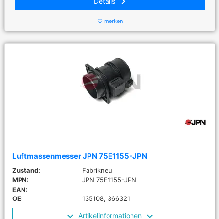
keyboard_arrow_right
Details
merken
favorite_border
Luftmassenmesser JPN 75E1155-JPN
Zustand:
Fabrikneu
MPN:
JPN 75E1155-JPN
EAN:
OE:
135108, 366321
Artikelinformationen