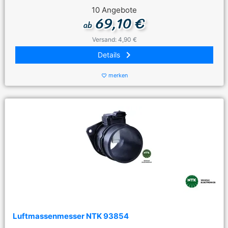
10 Angebote
69,10 €
ab
Versand: 4,90 €
keyboard_arrow_right
Details
merken
favorite_border
Luftmassenmesser NTK 93854