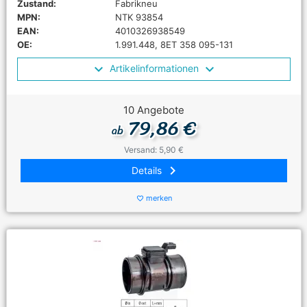
Zustand:
Fabrikneu
MPN:
NTK 93854
EAN:
4010326938549
OE:
1.991.448, 8ET 358 095-131
Artikelinformationen
10 Angebote
79,86 €
ab
Versand: 5,90 €
keyboard_arrow_right
Details
merken
favorite_border