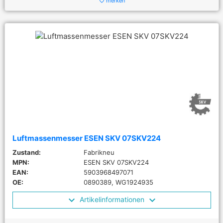
merken
favorite_border
Luftmassenmesser ESEN SKV 07SKV224
Zustand:
Fabrikneu
MPN:
ESEN SKV 07SKV224
EAN:
5903968497071
OE:
0890389, WG1924935
Artikelinformationen