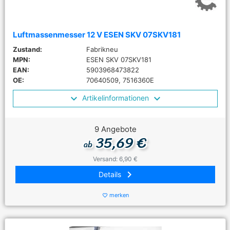
Luftmassenmesser 12 V ESEN SKV 07SKV181
Zustand:
Fabrikneu
MPN:
ESEN SKV 07SKV181
EAN:
5903968473822
OE:
70640509, 7516360E
Artikelinformationen
9 Angebote
35,69 €
ab
Versand: 6,90 €
keyboard_arrow_right
Details
merken
favorite_border