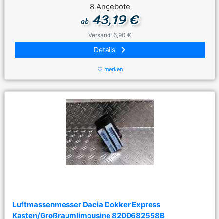
8 Angebote
43,19 €
ab
Versand: 6,90 €
keyboard_arrow_right
Details
merken
favorite_border
Luftmassenmesser Dacia Dokker Express
Kasten/Großraumlimousine 8200682558B