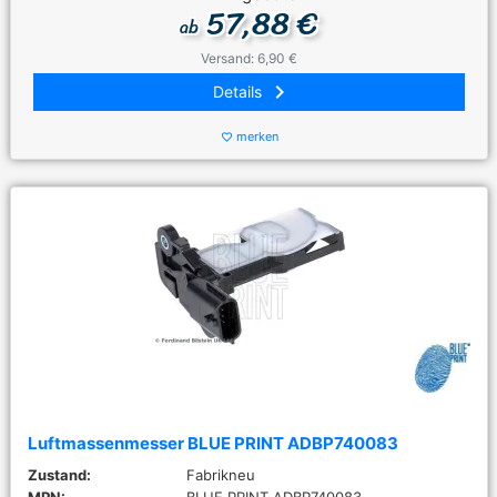
57,88 €
ab
Versand: 6,90 €
keyboard_arrow_right
Details
merken
favorite_border
Luftmassenmesser BLUE PRINT ADBP740083
Zustand:
Fabrikneu