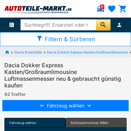
directions_car
favorite
shopping_cart
1
search
ballot
person
filter_alt
Filtern & Sortieren
Dacia Ersatzteile
Dacia Dokker Express Kasten/Großraumlimousine
Dacia Dokker Express
Kasten/Großraumlimousine
Luftmassenmesser neu & gebraucht günstig
kaufen
92 Treffer
Fahrzeug wählen
Fahrzeug wählen
Schlüsselnummer (KBA)