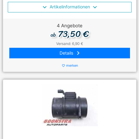
Artikelinformationen
4 Angebote
73,50 €
ab
Versand: 6,90 €
keyboard_arrow_right
Details
merken
favorite_border