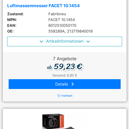
Luftmassenmesser FACET 10.1454
Zustand:
Fabrikneu
MPN:
FACET 10.1454
EAN:
8012510050170
OE:
558289A, 213719840019
Artikelinformationen
7 Angebote
59,23 €
ab
Versand: 6,90 €
keyboard_arrow_right
Details
merken
favorite_border