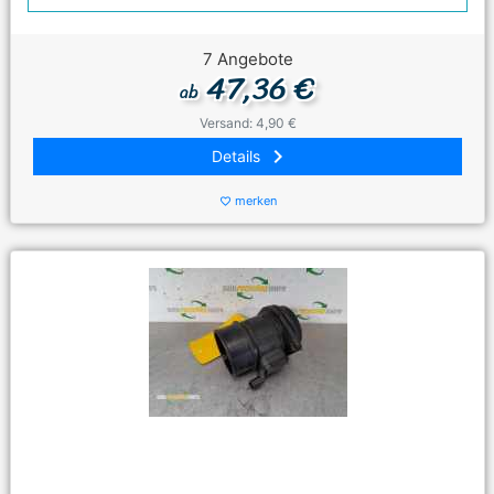
7 Angebote
47,36 €
ab
Versand: 4,90 €
keyboard_arrow_right
Details
merken
favorite_border